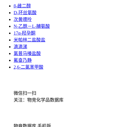
β-雌二醇
D-环丝氨酸
次黄嘌呤
N-乙酰－L-脯氨酸
17α-羟孕酮
米帕林二盐酸盐
滴滴涕
氯普马嗪盐酸
氟奋乃静
2,6-二氯苯甲酸
微信扫一扫
关注：物竞化学品数据库
物竟数据库 手机版