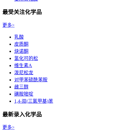
最受关注化学品
更多>
乳酸
皮质酮
炔诺酮
氢化可的松
维生素A
泼尼松龙
对甲苯硫酰苯胺
雌三醇
磺胺嘧啶
1,4-双(三氯甲基)苯
最新录入化学品
更多>