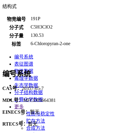
结构式
191P
物竞编号
C5H3ClO2
分子式
130.53
分子量
6-Chloropyran-2-one
标签
编号系统
表征图谱
物性数据
编号系统
毒理学数据
生态学数据
CAS号：
20357-65-7
分子结构数据
计算化学数据
MDL号：
MFCD05664381
更多
EINECS号：
暂无
性质与稳定性
贮存方法
RTECS号：
暂无
合成方法