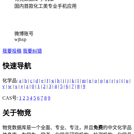
国内首款化工类专业手机应用
微博账号
wjhxp
我要投稿
我要纠错
快速导航
化学品:
a
|
b
|
c
|
d
|
e
|
f
|
g
|
h
|
i
|
j
|
k
|
l
|
m
|
n
|
o
|
p
|
q
|
r
|
s
|
t
|
u
|
v
|
w
|
x
|
y
|
z
|
0
|
1
|
2
|
3
|
4
|
5
|
6
|
7
|
8
|
9
CAS号:
1
2
3
4
5
6
7
8
9
关于物竞
物竞数据库是一个全面、专业、专注，并且
免费
的中文化学品