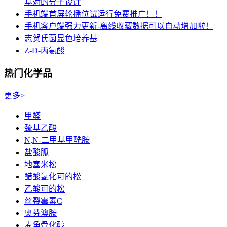
基对的分子设计
手机端首屏轮播位试运行免费推广！！
手机客户端强力更新-离线收藏数据可以自动增加啦！
志贺氏菌显色培养基
Z-D-丙氨酸
热门化学品
更多>
甲醛
巯基乙酸
N,N-二甲基甲酰胺
盐酸胍
地塞米松
醋酸氢化可的松
乙酸可的松
丝裂霉素C
奥芬澳胺
麦角骨化醇