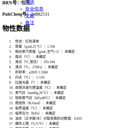
用途
BRN号：
暂无
安全信息
PubChem号：
24882531
文献
备注
物性数据
1.
性状：红色液体
2.
密度（
g/mL25 ºC
）：
1.356
3.
相对蒸汽密度（
g/mL,
空气
=1
）：未确定
4.
熔点（
ºC
）：未确定
5.
沸点（
ºC,
常压）：
193-194
6.
沸点（
ºC
，
27hPa
）：未确定
7.
折射率：
n20/D 1.5560
8.
闪点（
ºC
）：＞
110
9.
比旋光度（
º
）：未确定
10.
自燃点或引燃温度（
ºC
）：未确定
11.
蒸气压（
mmHg,20 ºC
）：未确定
12.
饱和蒸气压（
kPa,60ºC
）：未确定
13.
燃烧热（
KJ/mol
）：未确定
14.
临界温度（
ºC
）：未确定
15.
临界压力（
KPa
）：未确定
16.
油水（正辛醇
/
水）分配系数的对数值：
0.635
17.
爆炸上限（
%,V/V
）：未确定