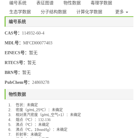
编号系统
表征图谱
物性数据
毒理学数据
生态学数据
分子结构数据
计算化学数据
更多
编号系统
CAS号：
114932-60-4
MDL号：
MFCD00077403
EINECS号：
暂无
RTECS号：
暂无
BRN号：
暂无
PubChem号：
24869278
物性数据
1.
性状：未确定
2.
密度（
g/mL,25ºC
）：未确定
3.
相对蒸汽密度（
g/mL,
空气
=1
）：未确定
4.
熔点（
ºC
）：
132-136
5.
沸点（
ºC
）：
未确定
6.
沸点（
ºC
，
19
mmHg
）：
未确定
7.
折射率：未确定