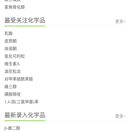
麦角骨化醇
最受关注化学品
更多>
乳酸
皮质酮
炔诺酮
氢化可的松
维生素A
泼尼松龙
对甲苯硫酰苯胺
雌三醇
磺胺嘧啶
1,4-双(三氯甲基)苯
最新录入化学品
更多>
β-雌二醇