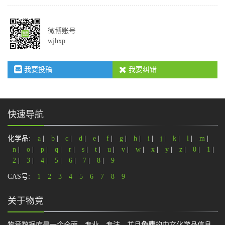
微博账号
wjhxp
我要投稿
我要纠错
快速导航
化学品:
a
|
b
|
c
|
d
|
e
|
f
|
g
|
h
|
i
|
j
|
k
|
l
|
m
|
n
|
o
|
p
|
q
|
r
|
s
|
t
|
u
|
v
|
w
|
x
|
y
|
z
|
0
|
1
|
2
|
3
|
4
|
5
|
6
|
7
|
8
|
9
CAS号:
1
2
3
4
5
6
7
8
9
关于物竞
物竞数据库是一个全面、专业、专注，并且
免费
的中文化学品信息