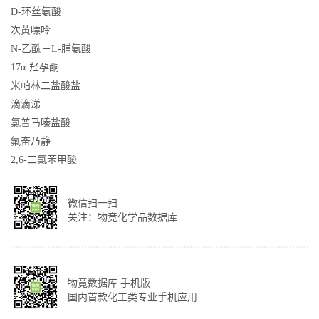
D-环丝氨酸
次黄嘌呤
N-乙酰－L-脯氨酸
17α-羟孕酮
米帕林二盐酸盐
滴滴涕
氯普马嗪盐酸
氟奋乃静
2,6-二氯苯甲酸
微信扫一扫
关注：物竞化学品数据库
物竟数据库 手机版
国内首款化工类专业手机应用