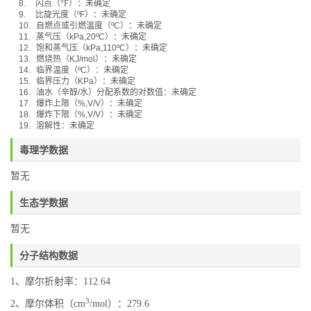
8.
闪点（
°F
）：
未确定
9.
比旋光度（
ºF
）：
未确定
10.
自燃点或引燃温度（
ºC
）：未确定
11.
蒸气压（
kPa,20ºC
）：
未确定
12.
饱和蒸气压（
kPa,110ºC
）：
未确定
13.
燃烧热（
KJ/mol
）：
未确定
14.
临界温度（
ºC
）：未确定
15.
临界压力（
KPa
）：未确定
16.
油水（辛醇
/
水）分配系数的对数值：未确定
17.
爆炸上限（
%,V/V
）：未确定
18.
爆炸下限（
%,V/V
）：未确定
19.
溶解性：未确定
毒理学数据
暂无
生态学数据
暂无
分子结构数据
1、摩尔折射率：112.64
3
2、摩尔体积（cm
/mol）：279.6