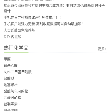
接近遗传密码符号扩增的生物合成方法：非自然DNA碱基对的分子
设计
手机端首屏轮播位试运行免费推广！！
手机客户端强力更新-离线收藏数据可以自动增加啦！
志贺氏菌显色培养基
Z-D-丙氨酸
热门化学品
更多>
甲醛
巯基乙酸
N,N-二甲基甲酰胺
盐酸胍
地塞米松
醋酸氢化可的松
乙酸可的松
丝裂霉素C
奥芬澳胺