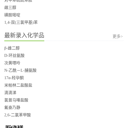
对甲苯硫酰苯胺
雌三醇
磺胺嘧啶
1,4-双(三氯甲基)苯
最新录入化学品
更多>
β-雌二醇
D-环丝氨酸
次黄嘌呤
N-乙酰－L-脯氨酸
17α-羟孕酮
米帕林二盐酸盐
滴滴涕
氯普马嗪盐酸
氟奋乃静
2,6-二氯苯甲酸