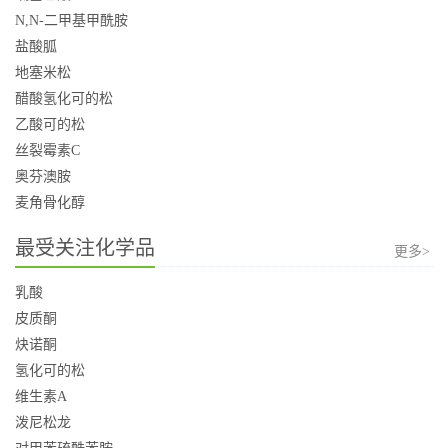
N,N-二甲基甲酰胺
盐酸胍
地塞米松
醋酸氢化可的松
乙酸可的松
丝裂霉素C
奥芬澳胺
麦角骨化醇
最受关注化学品
更多>
乳酸
皮质酮
炔诺酮
氢化可的松
维生素A
泼尼松龙