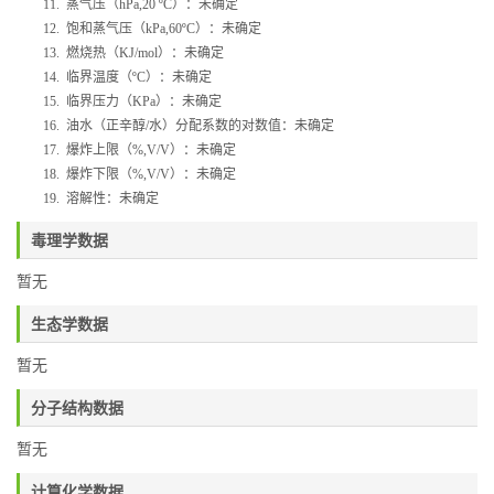
11.
蒸气压（
hPa,20 ºC
）：未确定
12.
饱和蒸气压（
kPa,60ºC
）：未确定
13.
燃烧热（
KJ/mol
）：未确定
14.
临界温度（
ºC
）：未确定
15.
临界压力（
KPa
）：未确定
16.
油水（正辛醇
/
水）分配系数的对数值：未确定
17.
爆炸上限（
%,V/V
）：未确定
18.
爆炸下限（
%,V/V
）：未确定
19.
溶解性：未确定
毒理学数据
暂无
生态学数据
暂无
分子结构数据
暂无
计算化学数据