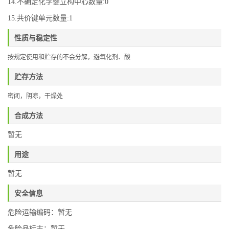
14.不确定化学键立构中心数量:0
15.共价键单元数量:1
性质与稳定性
按规定使用和贮存的不会分解，避氧化剂、酸
贮存方法
密闭，阴凉，干燥处
合成方法
暂无
用途
暂无
安全信息
危险运输编码：暂无
危险品标志：暂无