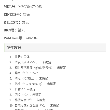
MDL号：
MFCD04974063
EINECS号：
暂无
RTECS号：
暂无
BRN号：
暂无
PubChem号：
24879820
物性数据
1.
性状：固体
2.
密度（
g/mL25 ºC
）：未确定
3.
相对蒸汽密度（
g/mL,
空气
=1
）：未确定
4.
熔点（
ºC
）：
72-76
5.
沸点（
ºC,
常压）：未确定
6.
沸点（
ºC
，
0.6mmHg
）：未确定
7.
折射率：未确定
8.
闪点（
ºC
）：未确定
9.
比旋光度（
º
）：未确定
10.
自燃点或引燃温度（
ºC
）：未确定