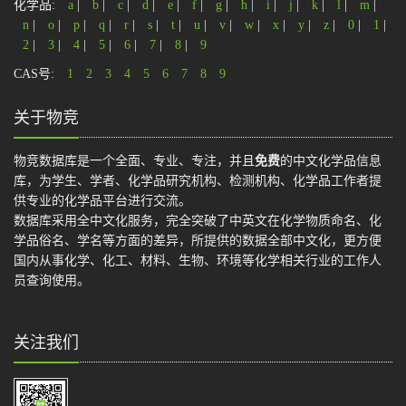
化学品:
a
|
b
|
c
|
d
|
e
|
f
|
g
|
h
|
i
|
j
|
k
|
l
|
m
|
n
|
o
|
p
|
q
|
r
|
s
|
t
|
u
|
v
|
w
|
x
|
y
|
z
|
0
|
1
|
2
|
3
|
4
|
5
|
6
|
7
|
8
|
9
CAS号:
1
2
3
4
5
6
7
8
9
关于物竞
物竞数据库是一个全面、专业、专注，并且
免费
的中文化学品信息
库，为学生、学者、化学品研究机构、检测机构、化学品工作者提
供专业的化学品平台进行交流。
数据库采用全中文化服务，完全突破了中英文在化学物质命名、化
学品俗名、学名等方面的差异，所提供的数据全部中文化，更方便
国内从事化学、化工、材料、生物、环境等化学相关行业的工作人
员查询使用。
关注我们