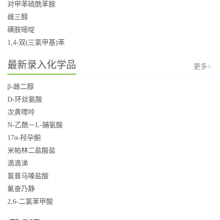
对甲苯硫酰苯胺
雌三醇
磺胺嘧啶
1,4-双(三氯甲基)苯
最新录入化学品
更多>
β-雌二醇
D-环丝氨酸
次黄嘌呤
N-乙酰－L-脯氨酸
17α-羟孕酮
米帕林二盐酸盐
滴滴涕
氯普马嗪盐酸
氟奋乃静
2,6-二氯苯甲酸