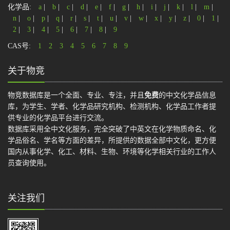
化学品:
a
|
b
|
c
|
d
|
e
|
f
|
g
|
h
|
i
|
j
|
k
|
l
|
m
|
n
|
o
|
p
|
q
|
r
|
s
|
t
|
u
|
v
|
w
|
x
|
y
|
z
|
0
|
1
|
2
|
3
|
4
|
5
|
6
|
7
|
8
|
9
CAS号:
1
2
3
4
5
6
7
8
9
关于物竞
物竞数据库是一个全面、专业、专注，并且
免费
的中文化学品信息
库，为学生、学者、化学品研究机构、检测机构、化学品工作者提
供专业的化学品平台进行交流。
数据库采用全中文化服务，完全突破了中英文在化学物质命名、化
学品俗名、学名等方面的差异，所提供的数据全部中文化，更方便
国内从事化学、化工、材料、生物、环境等化学相关行业的工作人
员查询使用。
关注我们