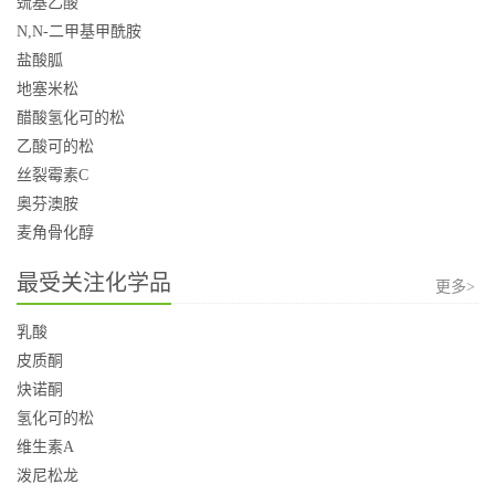
巯基乙酸
N,N-二甲基甲酰胺
盐酸胍
地塞米松
醋酸氢化可的松
乙酸可的松
丝裂霉素C
奥芬澳胺
麦角骨化醇
最受关注化学品
更多>
乳酸
皮质酮
炔诺酮
氢化可的松
维生素A
泼尼松龙