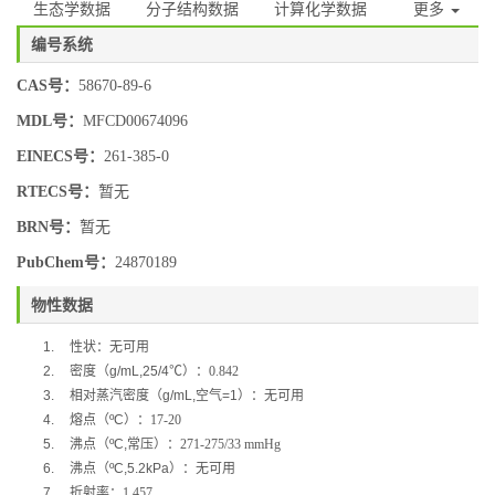
生态学数据
分子结构数据
计算化学数据
更多
编号系统
CAS号：
58670-89-6
MDL号：
MFCD00674096
EINECS号：
261-385-0
RTECS号：
暂无
BRN号：
暂无
PubChem号：
24870189
物性数据
1.
性状：无可用
2.
密度（
g/mL,25/4
℃
）：0.842
3.
相对蒸汽密度（
g/mL,
空气
=1
）：无可用
4.
熔点（
ºC
）：17-20
5.
沸点（
ºC,
常压）：
271-275/33 mmHg
6.
沸点（
ºC,5.2kPa
）：无可用
7.
折射率：1.457