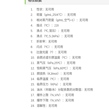
物性数据
1.
性状：无可用
2.
密度（
g/mL,25/4
℃
）：无可用
3.
相对蒸汽密度（
g/mL,
空气
=1
）：无可用
4.
熔点（
ºC
）：220
5.
沸点（
ºC,
常压）：无可用
6.
沸点（
ºC,5.2kPa
）：无可用
7.
折射率：无可用
8.
闪点（
ºC
）：无可用
9.
比旋光度（
º
）：无可用
10.
自燃点或引燃温度（
ºC
）：无可用
11.
蒸气压（
kPa,25ºC
）：无可用
12.
饱和蒸气压（
kPa,60ºC
）：无可用
13.
燃烧热（
KJ/mol
）：无可用
14.
临界温度（
ºC
）：无可用
15.
临界压力（
KPa
）：无可用
16.
油水（辛醇
/
水）分配系数的对数值：无可用
17.
爆炸上限（
%,V/V
）：无可用
18.
爆炸下限（
%,V/V
）：无可用
19.
溶解性：无可用