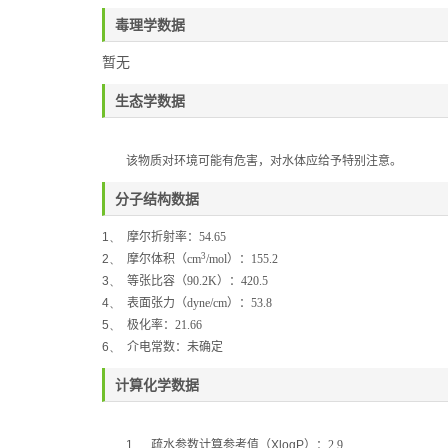
毒理学数据
暂无
生态学数据
该物质对环境可能有危害，对水体应给予特别注意。
分子结构数据
1、
摩尔折射率：
54.65
3
2、
摩尔体积（
cm
/mol
）：
155.2
3、
等张比容（
90.2K
）：
420.5
4、
表面张力（
dyne/cm
）：
53.8
5、
极化率：
21.66
6、
介电常数：未确定
计算化学数据
1、
疏水参数计算参考值（
XlogP
）：2.9