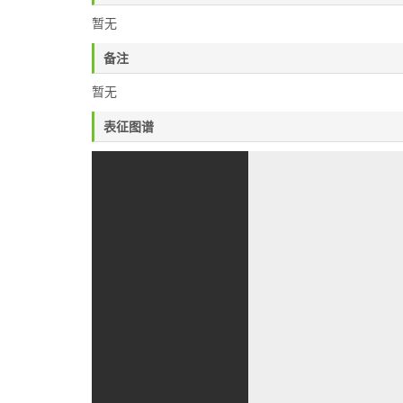
暂无
备注
暂无
表征图谱