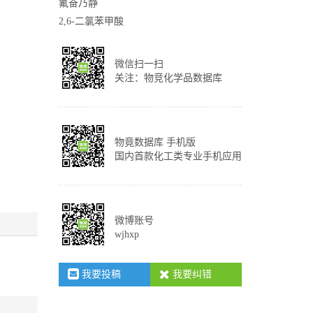
氟奋乃静
2,6-二氯苯甲酸
微信扫一扫
关注：物竞化学品数据库
物竟数据库 手机版
国内首款化工类专业手机应用
微博账号
wjhxp
我要投稿
我要纠错