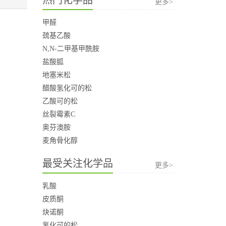
更多>
甲醛
巯基乙酸
N,N-二甲基甲酰胺
盐酸胍
地塞米松
醋酸氢化可的松
乙酸可的松
丝裂霉素C
奥芬澳胺
麦角骨化醇
最受关注化学品
更多>
乳酸
皮质酮
炔诺酮
氢化可的松