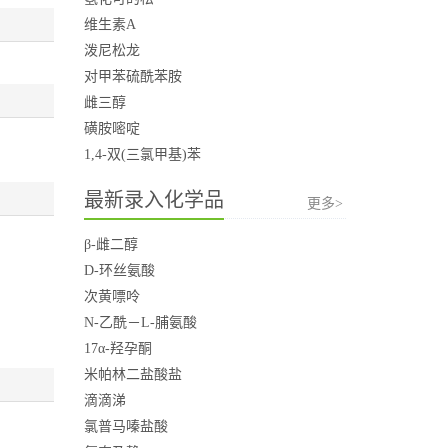
维生素A
泼尼松龙
对甲苯硫酰苯胺
雌三醇
磺胺嘧啶
1,4-双(三氯甲基)苯
最新录入化学品
更多>
β-雌二醇
D-环丝氨酸
次黄嘌呤
N-乙酰－L-脯氨酸
17α-羟孕酮
米帕林二盐酸盐
滴滴涕
氯普马嗪盐酸