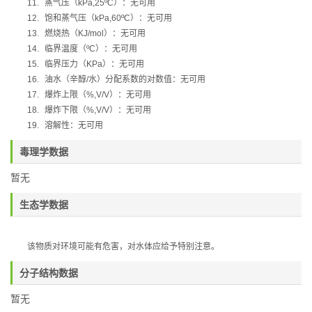
11.
蒸气压（
kPa,25ºC
）：无可用
12.
饱和蒸气压（
kPa,60ºC
）：无可用
13.
燃烧热（
KJ/mol
）：无可用
14.
临界温度（
ºC
）：无可用
15.
临界压力（
KPa
）：无可用
16.
油水（辛醇
/
水）分配系数的对数值：无可用
17.
爆炸上限（
%,V/V
）：无可用
18.
爆炸下限（
%,V/V
）：无可用
19.
溶解性：无可用
毒理学数据
暂无
生态学数据
该物质对环境可能有危害，对水体应给予特别注意。
分子结构数据
暂无