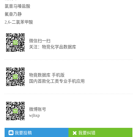
氯普马嗪盐酸
氟奋乃静
2,6-二氯苯甲酸
微信扫一扫
关注：物竞化学品数据库
物竟数据库 手机版
国内首款化工类专业手机应用
微博账号
wjhxp
我要投稿
我要纠错