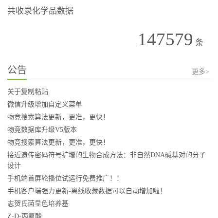
共收录化学品数据
147579
条
公告
更多>
关于复制粘贴
微信升级增加自定义菜单
物竞搜索算法更新，更准，更快！
物竞数据库升级V5版本
物竞搜索算法更新，更准，更快！
接近遗传密码符号扩增的生物合成方法：非自然DNA碱基对的分子
设计
手机端首屏轮播位试运行免费推广！！
手机客户端强力更新-离线收藏数据可以自动增加啦！
志贺氏菌显色培养基
Z-D-丙氨酸