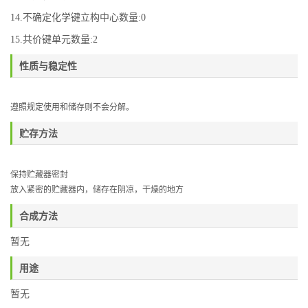
14.不确定化学键立构中心数量:0
15.共价键单元数量:2
性质与稳定性
遵照规定使用和储存则不会分解。
贮存方法
保持贮藏器密封
放入紧密的贮藏器内，储存在阴凉，干燥的地方
合成方法
暂无
用途
暂无