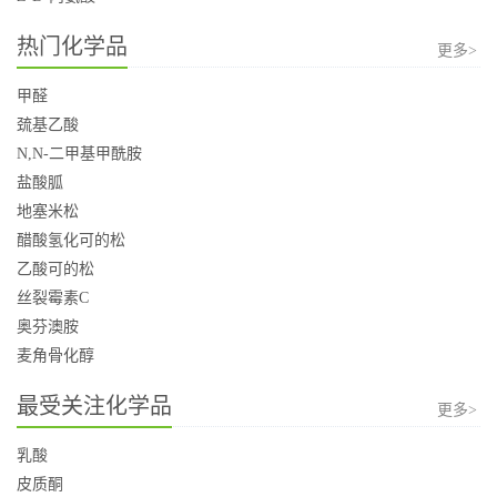
热门化学品
更多>
甲醛
巯基乙酸
N,N-二甲基甲酰胺
盐酸胍
地塞米松
醋酸氢化可的松
乙酸可的松
丝裂霉素C
奥芬澳胺
麦角骨化醇
最受关注化学品
更多>
乳酸
皮质酮