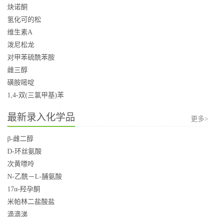
炔诺酮
氢化可的松
维生素A
泼尼松龙
对甲苯硫酰苯胺
雌三醇
磺胺嘧啶
1,4-双(三氯甲基)苯
最新录入化学品
更多>
β-雌二醇
D-环丝氨酸
次黄嘌呤
N-乙酰－L-脯氨酸
17α-羟孕酮
米帕林二盐酸盐
滴滴涕