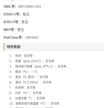
MDL号：
MFCD00013303
EINECS号：
暂无
RTECS号：
暂无
BRN号：
暂无
PubChem号：
24859443
物性数据
1.
性状：无可用
2.
密度（
g/mL,25/4
℃
）：无可用
3.
相对蒸汽密度（
g/mL,
空气
=1
）：无可用
4.
熔点（
ºC
）：173
5.
沸点（
ºC,
常压）：无可用
6.
沸点（
ºC,5.2kPa
）：无可用
7.
折射率：无可用
8.
闪点（
ºC
）：无可用
9.
比旋光度（
º
）：无可用
10.
自燃点或引燃温度（
ºC
）：无可用