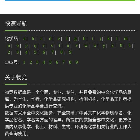
快速导航
化学品:
a
|
b
|
c
|
d
|
e
|
f
|
g
|
h
|
i
|
j
|
k
|
l
|
m
|
n
|
o
|
p
|
q
|
r
|
s
|
t
|
u
|
v
|
w
|
x
|
y
|
z
|
0
|
1
|
2
|
3
|
4
|
5
|
6
|
7
|
8
|
9
CAS号:
1
2
3
4
5
6
7
8
9
关于物竞
物竞数据库是一个全面、专业、专注，并且
免费
的中文化学品信息
库，为学生、学者、化学品研究机构、检测机构、化学品工作者提
供专业的化学品平台进行交流。
数据库采用全中文化服务，完全突破了中英文在化学物质命名、化
学品俗名、学名等方面的差异，所提供的数据全部中文化，更方便
国内从事化学、化工、材料、生物、环境等化学相关行业的工作人
员查询使用。