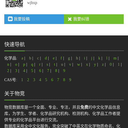
wjhxp
我要投稿
我要纠错
快速导航
化学品:
a
|
b
|
c
|
d
|
e
|
f
|
g
|
h
|
i
|
j
|
k
|
l
|
m
|
n
|
o
|
p
|
q
|
r
|
s
|
t
|
u
|
v
|
w
|
x
|
y
|
z
|
0
|
1
|
2
|
3
|
4
|
5
|
6
|
7
|
8
|
9
CAS号:
1
2
3
4
5
6
7
8
9
关于物竞
物竞数据库是一个全面、专业、专注，并且
免费
的中文化学品信息
库，为学生、学者、化学品研究机构、检测机构、化学品工作者提
供专业的化学品平台进行交流。
数据库采用全中文化服务，完全突破了中英文在化学物质命名、化