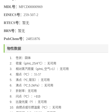
MDL号：
MFCD00000969
EINECS号：
259-507-2
RTECS号：
暂无
BRN号：
暂无
PubChem号：
24851876
物性数据
1.
性状：固体
2.
密度（
g/mL,25/4
℃
）：无可用
3.
相对蒸汽密度（
g/mL,
空气
=1
）：无可用
4.
熔点（
ºC
）：55-57
5.
沸点（
ºC,
常压）：无可用
6.
沸点（
ºC,5.2kPa
）：无可用
7.
折射率：无可用
8.
闪点（
ºC
）：
>113
9.
比旋光度（
º
）：无可用
10.
自燃点或引燃温度（
ºC
）：无可用