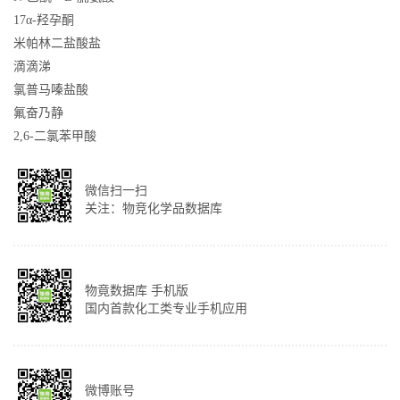
17α-羟孕酮
米帕林二盐酸盐
滴滴涕
氯普马嗪盐酸
氟奋乃静
2,6-二氯苯甲酸
微信扫一扫
关注：物竞化学品数据库
物竟数据库 手机版
国内首款化工类专业手机应用
微博账号