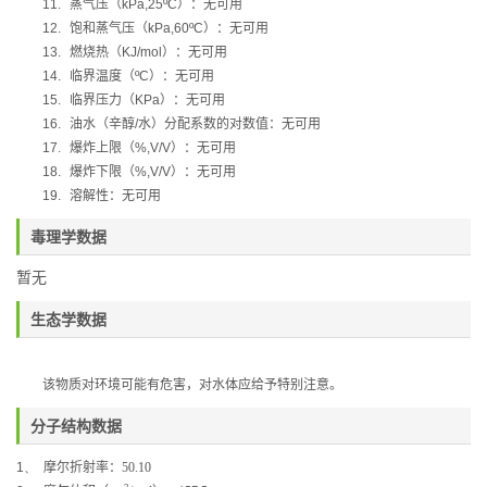
11.
蒸气压（
kPa,25ºC
）：无可用
12.
饱和蒸气压（
kPa,60ºC
）：无可用
13.
燃烧热（
KJ/mol
）：无可用
14.
临界温度（
ºC
）：无可用
15.
临界压力（
KPa
）：无可用
16.
油水（辛醇
/
水）分配系数的对数值：无可用
17.
爆炸上限（
%,V/V
）：无可用
18.
爆炸下限（
%,V/V
）：无可用
19.
溶解性：无可用
毒理学数据
暂无
生态学数据
该物质对环境可能有危害，对水体应给予特别注意。
分子结构数据
1、
摩尔折射率：
50.10