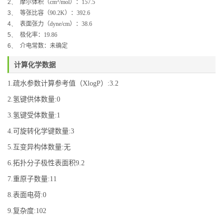
3
2、
摩尔体积（
cm
/mol
）：
157.5
3、
等张比容（
90.2K
）：
392.6
4、
表面张力（
dyne/cm
）：
38.6
5、
极化率：
19.86
6、
介电常数：未确定
计算化学数据
1.疏水参数计算参考值（XlogP）:3.2
2.氢键供体数量:0
3.氢键受体数量:1
4.可旋转化学键数量:3
5.互变异构体数量:无
6.拓扑分子极性表面积9.2
7.重原子数量:11
8.表面电荷:0
9.复杂度:102