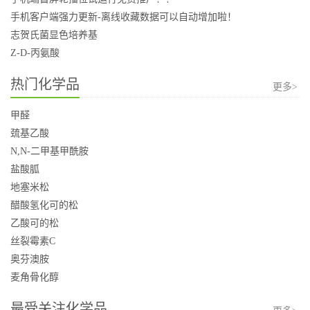
手机客户端强力更新-离线收藏数据可以自动增加啦！
志贺氏菌显色培养基
Z-D-丙氨酸
热门化学品
更多>
甲醛
巯基乙酸
N,N-二甲基甲酰胺
盐酸胍
地塞米松
醋酸氢化可的松
乙酸可的松
丝裂霉素C
奥芬澳胺
麦角骨化醇
最受关注化学品