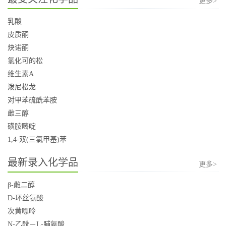
更多>
乳酸
皮质酮
炔诺酮
氢化可的松
维生素A
泼尼松龙
对甲苯硫酰苯胺
雌三醇
磺胺嘧啶
1,4-双(三氯甲基)苯
最新录入化学品
更多>
β-雌二醇
D-环丝氨酸
次黄嘌呤
N-乙酰－L-脯氨酸