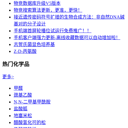
物竞数据库升级V5版本
物竞搜索算法更新，更准，更快！
接近遗传密码符号扩增的生物合成方法：非自然DNA碱
基对的分子设计
手机端首屏轮播位试运行免费推广！！
手机客户端强力更新-离线收藏数据可以自动增加啦！
志贺氏菌显色培养基
Z-D-丙氨酸
热门化学品
更多>
甲醛
巯基乙酸
N,N-二甲基甲酰胺
盐酸胍
地塞米松
醋酸氢化可的松