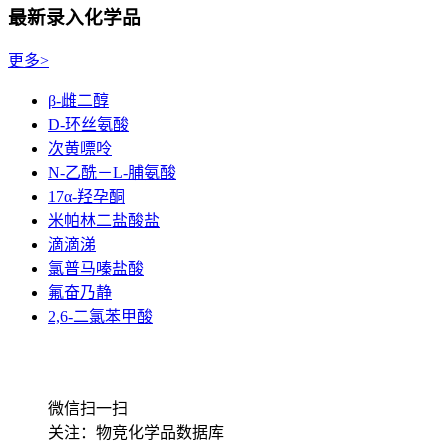
最新录入化学品
更多>
β-雌二醇
D-环丝氨酸
次黄嘌呤
N-乙酰－L-脯氨酸
17α-羟孕酮
米帕林二盐酸盐
滴滴涕
氯普马嗪盐酸
氟奋乃静
2,6-二氯苯甲酸
微信扫一扫
关注：物竞化学品数据库