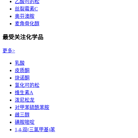
乙酸可的松
丝裂霉素C
奥芬澳胺
麦角骨化醇
最受关注化学品
更多>
乳酸
皮质酮
炔诺酮
氢化可的松
维生素A
泼尼松龙
对甲苯硫酰苯胺
雌三醇
磺胺嘧啶
1,4-双(三氯甲基)苯