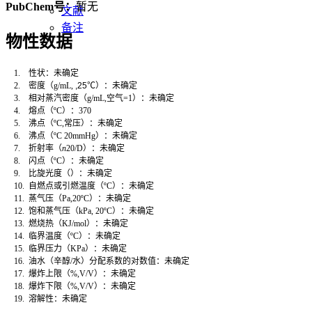
PubChem号：
暂无
文献
备注
物性数据
1.
性状：未确定
2.
密度（
g/mL,
,25
℃）：未确定
3.
相对蒸汽密度（
g/mL,
空气
=1
）：未确定
4.
熔点（
ºC
）：
370
5.
沸点（
ºC,
常压）：未确定
6.
沸点（
ºC 20mmHg
）：未确定
7.
折射率
（
n
20/D
）：
未确定
8.
闪点（
ºC
）
：
未确定
9.
比旋光度
（）：
未确定
10.
自燃点或引燃温度（
ºC
）：未确定
11.
蒸气压（
Pa,20ºC
）：未确定
12.
饱和蒸气压（
kPa, 20ºC
）：未确定
13.
燃烧热（
KJ/mol
）：未确定
14.
临界温度（
ºC
）：未确定
15.
临界压力（
KPa
）：未确定
16.
油水（辛醇
/
水）分配系数的对数值：未确定
17.
爆炸上限（
%,V/V
）：未确定
18.
爆炸下限（
%,V/V
）：未确定
19.
溶解性：未确定