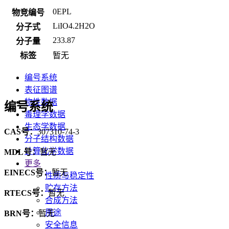
0EPL
物竞编号
LiIO4.2H2O
分子式
233.87
分子量
标签
暂无
编号系统
表征图谱
物性数据
编号系统
毒理学数据
生态学数据
CAS号：
307310-74-3
分子结构数据
计算化学数据
MDL号：
暂无
更多
EINECS号：
暂无
性质与稳定性
贮存方法
RTECS号：
暂无
合成方法
用途
BRN号：
暂无
安全信息