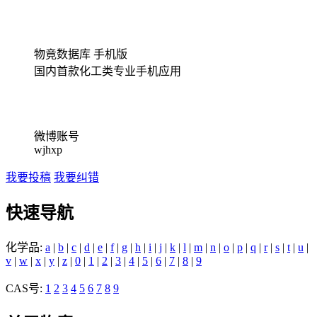
物竟数据库 手机版
国内首款化工类专业手机应用
微博账号
wjhxp
我要投稿
我要纠错
快速导航
化学品:
a
|
b
|
c
|
d
|
e
|
f
|
g
|
h
|
i
|
j
|
k
|
l
|
m
|
n
|
o
|
p
|
q
|
r
|
s
|
t
|
u
|
v
|
w
|
x
|
y
|
z
|
0
|
1
|
2
|
3
|
4
|
5
|
6
|
7
|
8
|
9
CAS号:
1
2
3
4
5
6
7
8
9