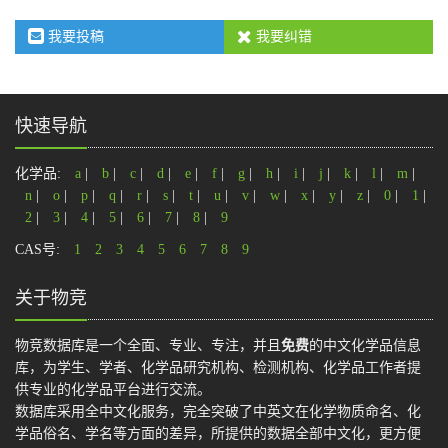
我要投稿
我要纠错
快速导航
化学品:
a
|
b
|
c
|
d
|
e
|
f
|
g
|
h
|
i
|
j
|
k
|
l
|
m
|
n
|
o
|
p
|
q
|
r
|
s
|
t
|
u
|
v
|
w
|
x
|
y
|
z
|
0
|
1
|
2
|
3
|
4
|
5
|
6
|
7
|
8
|
9
CAS号:
1
2
3
4
5
6
7
8
9
关于物竞
物竞数据库是一个全面、专业、专注，并且
免费
的中文化学品信息
库，为学生、学者、化学品研究机构、检测机构、化学品工作者提
供专业的化学品平台进行交流。
数据库采用全中文化服务，完全突破了中英文在化学物质命名、化
学品俗名、学名等方面的差异，所提供的数据全部中文化，更方便