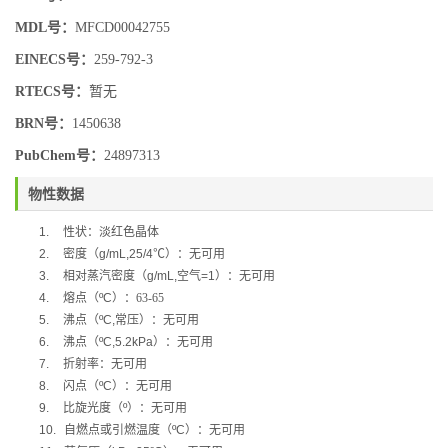
MDL号：
MFCD00042755
EINECS号：
259-792-3
RTECS号：
暂无
BRN号：
1450638
PubChem号：
24897313
物性数据
1.
性状：淡红色晶体
2.
密度（
g/mL,25/4
℃
）：无可用
3.
相对蒸汽密度（
g/mL,
空气
=1
）：无可用
4.
熔点（
ºC
）：63-65
5.
沸点（
ºC,
常压）：无可用
6.
沸点（
ºC,5.2kPa
）：无可用
7.
折射率：无可用
8.
闪点（
ºC
）：无可用
9.
比旋光度（
º
）：无可用
10.
自燃点或引燃温度（
ºC
）：无可用