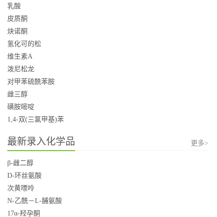
乳酸
皮质酮
炔诺酮
氢化可的松
维生素A
泼尼松龙
对甲苯硫酰苯胺
雌三醇
磺胺嘧啶
1,4-双(三氯甲基)苯
最新录入化学品
更多>
β-雌二醇
D-环丝氨酸
次黄嘌呤
N-乙酰－L-脯氨酸
17α-羟孕酮