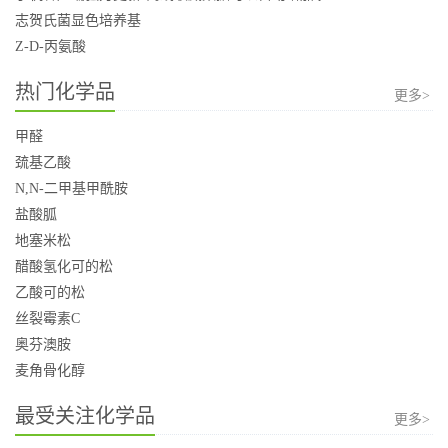
志贺氏菌显色培养基
Z-D-丙氨酸
热门化学品
更多>
甲醛
巯基乙酸
N,N-二甲基甲酰胺
盐酸胍
地塞米松
醋酸氢化可的松
乙酸可的松
丝裂霉素C
奥芬澳胺
麦角骨化醇
最受关注化学品
更多>