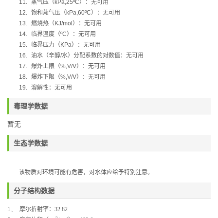
11.
蒸气压（
kPa,25ºC
）：无可用
12.
饱和蒸气压（
kPa,60ºC
）：无可用
13.
燃烧热（
KJ/mol
）：无可用
14.
临界温度（
ºC
）：无可用
15.
临界压力（
KPa
）：无可用
16.
油水（辛醇
/
水）分配系数的对数值：无可用
17.
爆炸上限（
%,V/V
）：无可用
18.
爆炸下限（
%,V/V
）：无可用
19.
溶解性：无可用
毒理学数据
暂无
生态学数据
该物质对环境可能有危害，对水体应给予特别注意。
分子结构数据
1、
摩尔折射率：
32.82