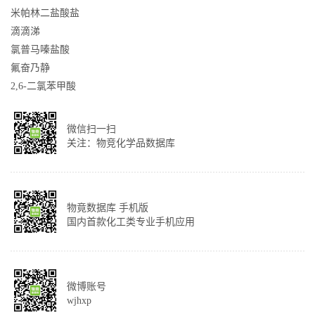
米帕林二盐酸盐
滴滴涕
氯普马嗪盐酸
氟奋乃静
2,6-二氯苯甲酸
微信扫一扫
关注：物竞化学品数据库
物竟数据库 手机版
国内首款化工类专业手机应用
微博账号
wjhxp