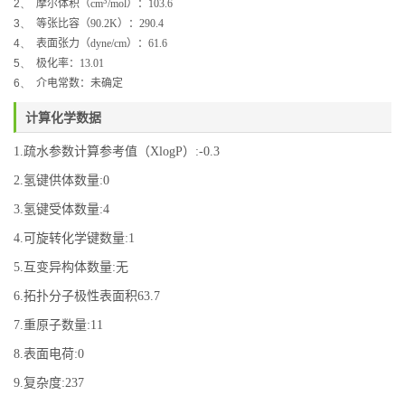
3
2、
摩尔体积（
cm
/mol
）：
103.6
3、
等张比容（
90.2K
）：
290.4
4、
表面张力（
dyne/cm
）：
61.6
5、
极化率：
13.01
6、
介电常数：未确定
计算化学数据
1.疏水参数计算参考值（XlogP）:-0.3
2.氢键供体数量:0
3.氢键受体数量:4
4.可旋转化学键数量:1
5.互变异构体数量:无
6.拓扑分子极性表面积63.7
7.重原子数量:11
8.表面电荷:0
9.复杂度:237