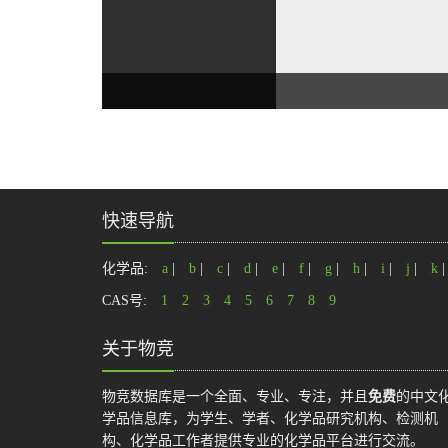
快速导航
化学品:
a
|
b
|
c
|
d
|
e
|
f
|
g
|
h
|
i
|
j
|
k
CAS号:
1
2
3
4
5
6
7
8
9
关于物竞
物竞数据库是一个全面、专业、专注，并且
免费
的中文
学品信息库，为学生、学者、化学品研究机构、检测机
构、化学品工作者提供专业的化学品平台进行交流。