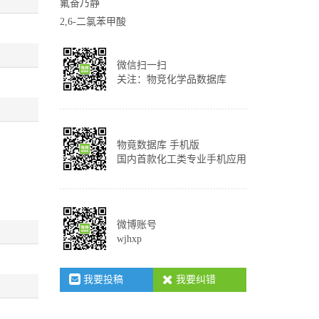
氟奋乃静
2,6-二氯苯甲酸
微信扫一扫
关注：物竞化学品数据库
物竟数据库 手机版
国内首款化工类专业手机应用
微博账号
wjhxp
我要投稿
我要纠错