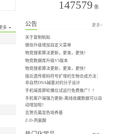
147579
条
公告
更多>
更多
关于复制粘贴
微信升级增加自定义菜单
物竞搜索算法更新，更准，更快！
物竞数据库升级V5版本
物竞搜索算法更新，更准，更快！
接近遗传密码符号扩增的生物合成方法：
非自然DNA碱基对的分子设计
手机端首屏轮播位试运行免费推广！！
手机客户端强力更新-离线收藏数据可以自
动增加啦！
志贺氏菌显色培养基
Z-D-丙氨酸
热门化学品