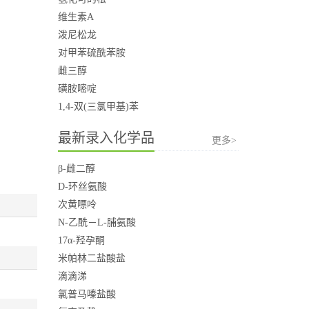
维生素A
泼尼松龙
对甲苯硫酰苯胺
雌三醇
磺胺嘧啶
1,4-双(三氯甲基)苯
最新录入化学品
更多>
β-雌二醇
D-环丝氨酸
次黄嘌呤
N-乙酰－L-脯氨酸
17α-羟孕酮
米帕林二盐酸盐
滴滴涕
氯普马嗪盐酸