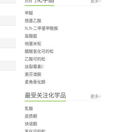
更多>
甲醛
巯基乙酸
N,N-二甲基甲酰胺
盐酸胍
地塞米松
醋酸氢化可的松
乙酸可的松
丝裂霉素C
奥芬澳胺
麦角骨化醇
最受关注化学品
更多>
乳酸
皮质酮
炔诺酮
氢化可的松