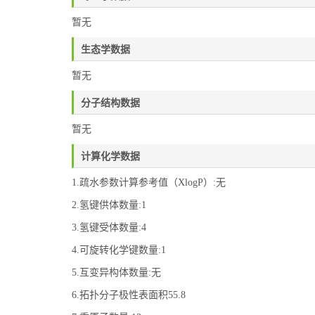
暂无
生态学数据
暂无
分子结构数据
暂无
计算化学数据
1.疏水参数计算参考值（XlogP）:无
2.氢键供体数量:1
3.氢键受体数量:4
4.可旋转化学键数量:1
5.互变异构体数量:无
6.拓扑分子极性表面积55.8