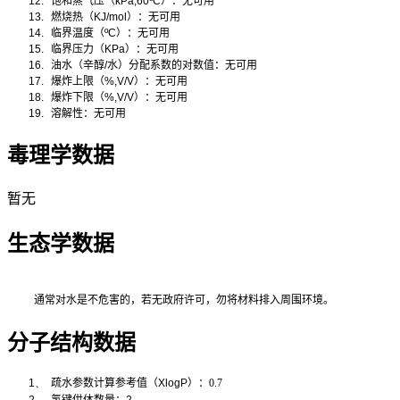
12.
饱和蒸气压（
kPa,60ºC
）：无可用
13.
燃烧热（
KJ/mol
）：无可用
14.
临界温度（
ºC
）：无可用
15.
临界压力（
KPa
）：无可用
16.
油水（辛醇
/
水）分配系数的对数值：无可用
17.
爆炸上限（
%,V/V
）：无可用
18.
爆炸下限（
%,V/V
）：无可用
19.
溶解性：无可用
毒理学数据
暂无
生态学数据
通常对水是不危害的，若无政府许可，勿将材料排入周围环境。
分子结构数据
1、
疏水参数计算参考值（
XlogP
）：0.7
2、
氢键供体数量：
2