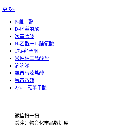
更多>
β-雌二醇
D-环丝氨酸
次黄嘌呤
N-乙酰－L-脯氨酸
17α-羟孕酮
米帕林二盐酸盐
滴滴涕
氯普马嗪盐酸
氟奋乃静
2,6-二氯苯甲酸
微信扫一扫
关注：物竞化学品数据库