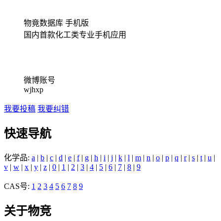
物竟数据库 手机版
国内首款化工类专业手机应用
微博账号
wjhxp
我要投稿
我要纠错
快速导航
化学品:
a
|
b
|
c
|
d
|
e
|
f
|
g
|
h
|
i
|
j
|
k
|
l
|
m
|
n
|
o
|
p
|
q
|
r
|
s
|
t
|
u
|
v
|
w
|
x
|
y
|
z
|
0
|
1
|
2
|
3
|
4
|
5
|
6
|
7
|
8
|
9
CAS号:
1
2
3
4
5
6
7
8
9
关于物竞