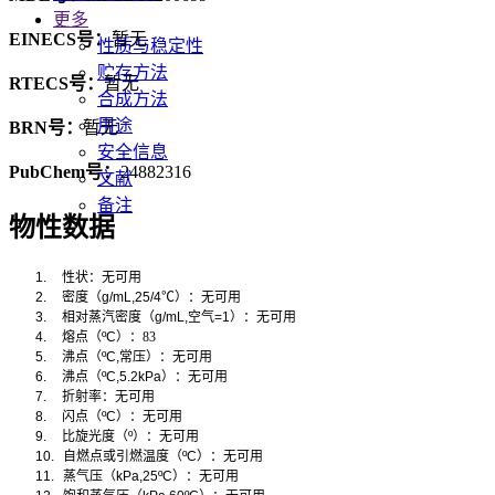
更多
EINECS号：
暂无
性质与稳定性
贮存方法
RTECS号：
暂无
合成方法
用途
BRN号：
暂无
安全信息
PubChem号：
24882316
文献
备注
物性数据
1.
性状：无可用
2.
密度（
g/mL,25/4
℃
）：无可用
3.
相对蒸汽密度（
g/mL,
空气
=1
）：无可用
4.
熔点（
ºC
）：83
5.
沸点（
ºC,
常压）：无可用
6.
沸点（
ºC,5.2kPa
）：无可用
7.
折射率：无可用
8.
闪点（
ºC
）：无可用
9.
比旋光度（
º
）：无可用
10.
自燃点或引燃温度（
ºC
）：无可用
11.
蒸气压（
kPa,25ºC
）：无可用