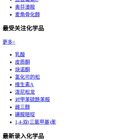
奥芬澳胺
麦角骨化醇
最受关注化学品
更多>
乳酸
皮质酮
炔诺酮
氢化可的松
维生素A
泼尼松龙
对甲苯硫酰苯胺
雌三醇
磺胺嘧啶
1,4-双(三氯甲基)苯
最新录入化学品