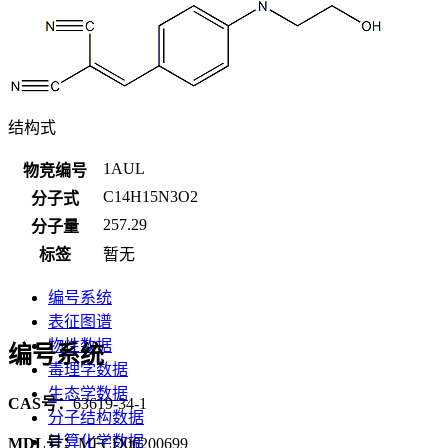
结构式
1AUL
物竞编号
C14H15N3O2
分子式
257.29
分子量
标签
暂无
编号系统
表征图谱
物性数据
编号系统
毒理学数据
生态学数据
CAS号：
63619-34-1
分子结构数据
计算化学数据
MDL号：
MFCD06200699