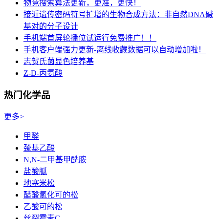
物竞搜索算法更新，更准，更快！
接近遗传密码符号扩增的生物合成方法：非自然DNA碱
基对的分子设计
手机端首屏轮播位试运行免费推广！！
手机客户端强力更新-离线收藏数据可以自动增加啦！
志贺氏菌显色培养基
Z-D-丙氨酸
热门化学品
更多>
甲醛
巯基乙酸
N,N-二甲基甲酰胺
盐酸胍
地塞米松
醋酸氢化可的松
乙酸可的松
丝裂霉素C