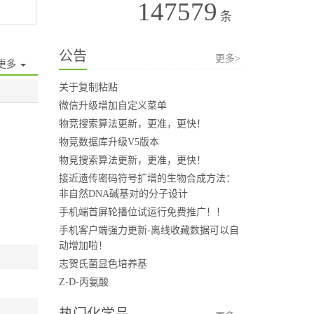
147579
条
公告
更多>
更多
关于复制粘贴
微信升级增加自定义菜单
物竞搜索算法更新，更准，更快！
物竞数据库升级V5版本
物竞搜索算法更新，更准，更快！
接近遗传密码符号扩增的生物合成方法：
非自然DNA碱基对的分子设计
手机端首屏轮播位试运行免费推广！！
手机客户端强力更新-离线收藏数据可以自
动增加啦！
志贺氏菌显色培养基
Z-D-丙氨酸
热门化学品