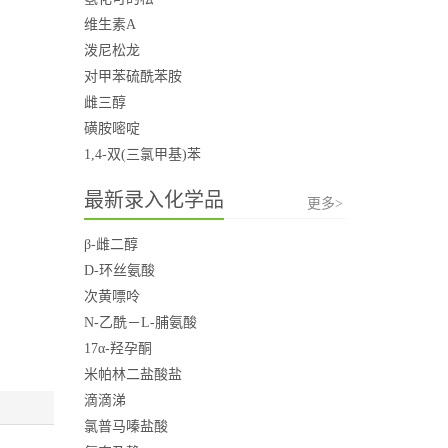
维生素A
泼尼松龙
对甲苯硫酰苯胺
雌三醇
磺胺嘧啶
1,4-双(三氯甲基)苯
最新录入化学品
更多>
β-雌二醇
D-环丝氨酸
次黄嘌呤
N-乙酰－L-脯氨酸
17α-羟孕酮
米帕林二盐酸盐
滴滴涕
氯普马嗪盐酸