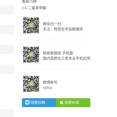
氟奋乃静
2,6-二氯苯甲酸
微信扫一扫
关注：物竞化学品数据库
物竟数据库 手机版
国内首款化工类专业手机应用
微博账号
wjhxp
我要投稿
我要纠错