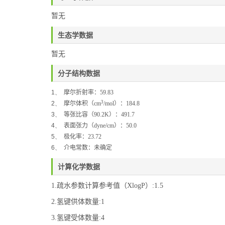
暂无
生态学数据
暂无
分子结构数据
1、
摩尔折射率：
59.83
3
2、
摩尔体积（
cm
/mol
）：
184.8
3、
等张比容（
90.2K
）：
491.7
4、
表面张力（
dyne/cm
）：
50.0
5、
极化率：
23.72
6、
介电常数：未确定
计算化学数据
1.疏水参数计算参考值（XlogP）:1.5
2.氢键供体数量:1
3.氢键受体数量:4