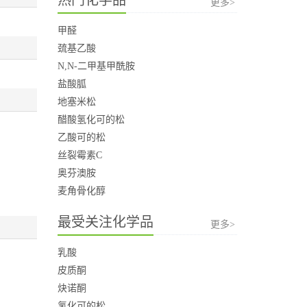
更多>
甲醛
巯基乙酸
N,N-二甲基甲酰胺
盐酸胍
地塞米松
醋酸氢化可的松
乙酸可的松
丝裂霉素C
奥芬澳胺
麦角骨化醇
最受关注化学品
更多>
乳酸
皮质酮
炔诺酮
氢化可的松