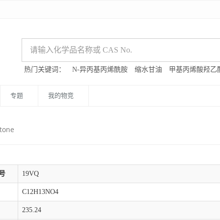
热门关键词：
N-异丙基丙烯酰胺
缩水甘油
甲基丙烯酸羟乙
专题
我的物竞
tone
号
19VQ
C12H13NO4
235.24