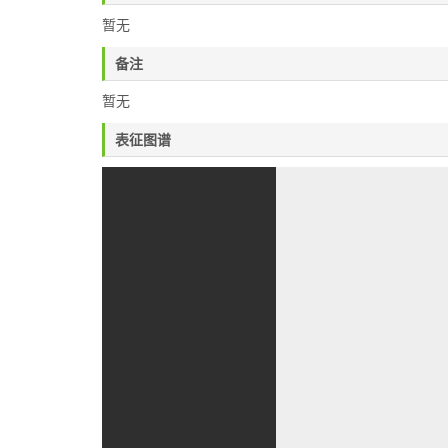
暂无
备注
暂无
表征图谱