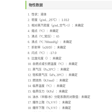
物性数据
1.
性状：液体
2.
密度（
g/mL,
,25
℃）：
1.012
3.
相对蒸汽密度（
g/mL,
空气
=1
）：未确定
4.
熔点（
ºC
）：未确定
5.
沸点（
ºC,
常压）：
65
6.
沸点（
ºC 760mmHg
）：未确定
7.
折射率
（
n
20/D
）：
未确定
8.
闪点（
ºC
）
：
-17.0
9.
比旋光度
（）：
未确定
10.
自燃点或引燃温度（
ºC
）：未确定
11.
蒸气压（
Pa,20ºC
）：未确定
12.
饱和蒸气压（
kPa, 20ºC
）：未确定
13.
燃烧热（
KJ/mol
）：未确定
14.
临界温度（
ºC
）：未确定
15.
临界压力（
KPa
）：未确定
16.
油水（辛醇
/
水）分配系数的对数值：未确定
17.
爆炸上限（
%,V/V
）：未确定
18.
爆炸下限（
%,V/V
）：未确定