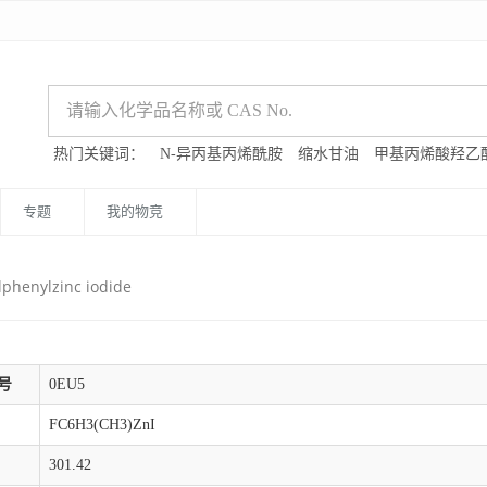
热门关键词：
N-异丙基丙烯酰胺
缩水甘油
甲基丙烯酸羟乙
专题
我的物竞
lphenylzinc iodide
号
0EU5
FC6H3(CH3)ZnI
301.42