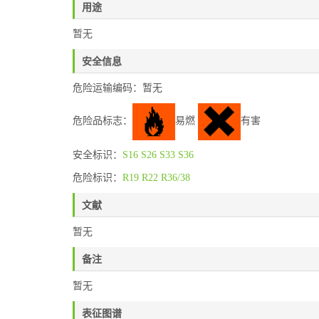
用途
暂无
安全信息
危险运输编码：暂无
危险品标志：
易燃
有害
安全标识：
S16
S26
S33
S36
危险标识：
R19
R22
R36/38
文献
暂无
备注
暂无
表征图谱