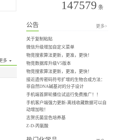
147579
条
公告
更多>
关于复制粘贴
微信升级增加自定义菜单
物竞搜索算法更新，更准，更快！
更多
物竞数据库升级V5版本
物竞搜索算法更新，更准，更快！
接近遗传密码符号扩增的生物合成方法：
非自然DNA碱基对的分子设计
手机端首屏轮播位试运行免费推广！！
手机客户端强力更新-离线收藏数据可以自
动增加啦！
志贺氏菌显色培养基
Z-D-丙氨酸
热门化学品