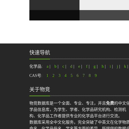
快速导航
化学品:
a
|
b
|
c
|
d
|
e
|
f
|
g
|
h
|
i
|
j
|
k
CAS号:
1
2
3
4
5
6
7
8
9
关于物竞
物竞数据库是一个全面、专业、专注，并且
免费
的中文
学品信息库，为学生、学者、化学品研究机构、检测机
构、化学品工作者提供专业的化学品平台进行交流。
数据库采用全中文化服务，完全突破了中英文在化学物
命名、化学品俗名、学名等方面的差异，所提供的数据