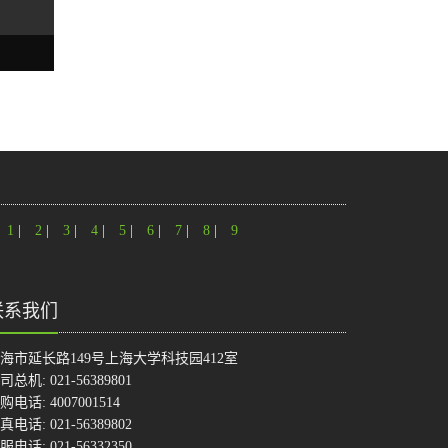
1
|
2
|
3
|
4
|
5
|
6
|
7
|
8
|
9
联系我们
海市延长路149号上海大学科技园412室
司总机: 021-56389801
购电话: 4007001514
真电话: 021-56389802
服电话: 021-56332350