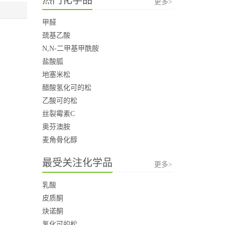
更多>
甲醛
巯基乙酸
N,N-二甲基甲酰胺
盐酸胍
地塞米松
醋酸氢化可的松
乙酸可的松
丝裂霉素C
奥芬澳胺
麦角骨化醇
最受关注化学品
更多>
乳酸
皮质酮
炔诺酮
氢化可的松