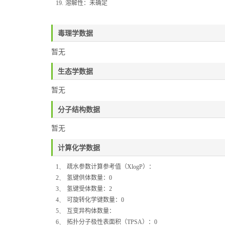
19.
溶解性：未确定
毒理学数据
暂无
生态学数据
暂无
分子结构数据
暂无
计算化学数据
1、
疏水参数计算参考值（
XlogP
）：
2、
氢键供体数量：
0
3、
氢键受体数量：
2
4、
可旋转化学键数量：
0
5、
互变异构体数量：
6、
拓扑分子极性表面积（
TPSA
）：
0