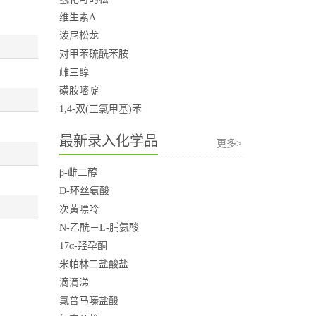
维生素A
泼尼松龙
对甲苯硫酰苯胺
雌三醇
磺胺嘧啶
1,4-双(三氯甲基)苯
最新录入化学品
更多>
β-雌二醇
D-环丝氨酸
次黄嘌呤
N-乙酰－L-脯氨酸
17α-羟孕酮
米帕林二盐酸盐
滴滴涕
氯普马嗪盐酸