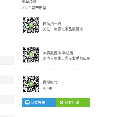
氟奋乃静
2,6-二氯苯甲酸
微信扫一扫
关注：物竞化学品数据库
物竟数据库 手机版
国内首款化工类专业手机应用
微博账号
wjhxp
我要投稿
我要纠错