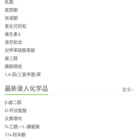
乳酸
皮质酮
炔诺酮
氢化可的松
维生素A
泼尼松龙
对甲苯硫酰苯胺
雌三醇
磺胺嘧啶
1,4-双(三氯甲基)苯
最新录入化学品
更多>
β-雌二醇
D-环丝氨酸
次黄嘌呤
N-乙酰－L-脯氨酸
17α-羟孕酮