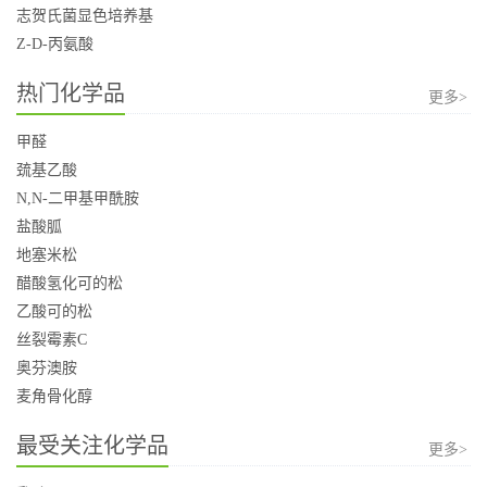
志贺氏菌显色培养基
Z-D-丙氨酸
热门化学品
更多>
甲醛
巯基乙酸
N,N-二甲基甲酰胺
盐酸胍
地塞米松
醋酸氢化可的松
乙酸可的松
丝裂霉素C
奥芬澳胺
麦角骨化醇
最受关注化学品
更多>