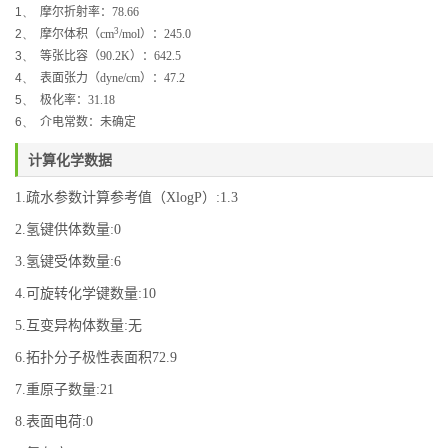
1、
摩尔折射率：
78.66
3
2、
摩尔体积（
cm
/mol
）：
245.0
3、
等张比容（
90.2K
）：
642.5
4、
表面张力（
dyne/cm
）：
47.2
5、
极化率：
31.18
6、
介电常数：未确定
计算化学数据
1.疏水参数计算参考值（XlogP）:1.3
2.氢键供体数量:0
3.氢键受体数量:6
4.可旋转化学键数量:10
5.互变异构体数量:无
6.拓扑分子极性表面积72.9
7.重原子数量:21
8.表面电荷:0