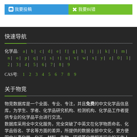
我要投稿
我要纠错
快速导航
化学品:
a
|
b
|
c
|
d
|
e
|
f
|
g
|
h
|
i
|
j
|
k
|
l
|
m
|
n
|
o
|
p
|
q
|
r
|
s
|
t
|
u
|
v
|
w
|
x
|
y
|
z
|
0
|
1
|
2
|
3
|
4
|
5
|
6
|
7
|
8
|
9
CAS号:
1
2
3
4
5
6
7
8
9
关于物竞
物竞数据库是一个全面、专业、专注，并且
免费
的中文化学品信息
库，为学生、学者、化学品研究机构、检测机构、化学品工作者提
供专业的化学品平台进行交流。
数据库采用全中文化服务，完全突破了中英文在化学物质命名、化
学品俗名、学名等方面的差异，所提供的数据全部中文化，更方便