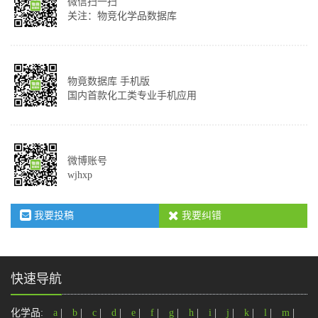
微信扫一扫
关注：物竞化学品数据库
物竟数据库 手机版
国内首款化工类专业手机应用
微博账号
wjhxp
我要投稿
我要纠错
快速导航
化学品:
a
|
b
|
c
|
d
|
e
|
f
|
g
|
h
|
i
|
j
|
k
|
l
|
m
|