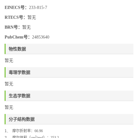
EINECS号：
233-815-7
RTECS号：
暂无
BRN号：
暂无
PubChem号：
24853640
物性数据
暂无
毒理学数据
暂无
生态学数据
暂无
分子结构数据
1、
摩尔折射率：
66.96
3
2、
摩尔体积（
cm
/mol
）：
253.2