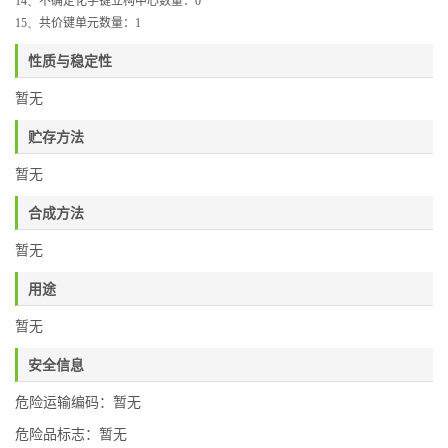
14、
不确定化学键立构中心数量：
0
15、
共价键单元数量：
1
性质与稳定性
暂无
贮存方法
暂无
合成方法
暂无
用途
暂无
安全信息
危险运输编码：暂无
危险品标志：暂无