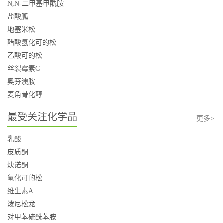
N,N-二甲基甲酰胺
盐酸胍
地塞米松
醋酸氢化可的松
乙酸可的松
丝裂霉素C
奥芬澳胺
麦角骨化醇
最受关注化学品
更多>
乳酸
皮质酮
炔诺酮
氢化可的松
维生素A
泼尼松龙
对甲苯硫酰苯胺