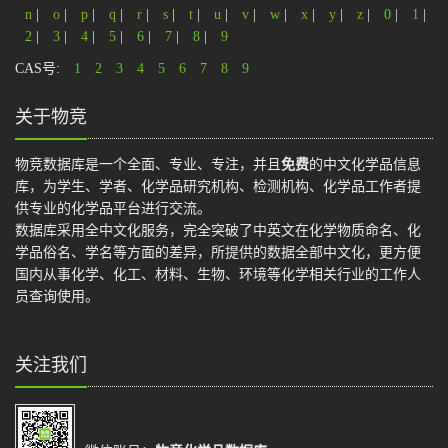
n
|
o
|
p
|
q
|
r
|
s
|
t
|
u
|
v
|
w
|
x
|
y
|
z
|
0
|
1
|
2
|
3
|
4
|
5
|
6
|
7
|
8
|
9
CAS号:
1
2
3
4
5
6
7
8
9
关于物竞
物竞数据库是一个全面、专业、专注，并且
免费
的中文化学品信息
库，为学生、学者、化学品研究机构、检测机构、化学品工作者提
供专业的化学品平台进行交流。
数据库采用全中文化服务，完全突破了中英文在化学物质命名、化
学品俗名、学名等方面的差异，所提供的数据全部中文化，更方便
国内从事化学、化工、材料、生物、环境等化学相关行业的工作人
员查询使用。
关注我们