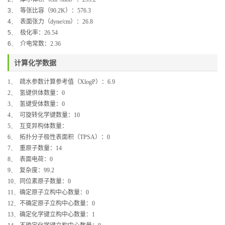
3、
等张比容（
90.2K
）：
576.3
4、
表面张力（
dyne/cm
）：
26.8
5、
极化率：
26.54
6、
介电常数：
2.36
计算化学数据
1、
疏水参数计算参考值（
XlogP
）：
6.9
2、
氢键供体数量：
0
3、
氢键受体数量：
0
4、
可旋转化学键数量：
10
5、
互变异构体数量：
6、
拓扑分子极性表面积（
TPSA
）：
0
7、
重原子数量：
14
8、
表面电荷：
0
9、
复杂度：
99.2
10、
同位素原子数量：
0
11、
确定原子立构中心数量：
0
12、
不确定原子立构中心数量：
0
13、
确定化学键立构中心数量：
1