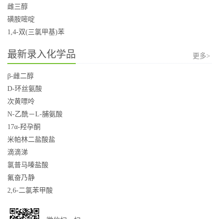
雌三醇
磺胺嘧啶
1,4-双(三氯甲基)苯
最新录入化学品
更多>
β-雌二醇
D-环丝氨酸
次黄嘌呤
N-乙酰－L-脯氨酸
17α-羟孕酮
米帕林二盐酸盐
滴滴涕
氯普马嗪盐酸
氟奋乃静
2,6-二氯苯甲酸