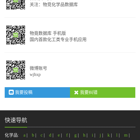
关注：物竞化学品数据库
物竟数据库 手机版
国内首款化工类专业手机应用
微博账号
wjhxp
我要投稿
我要纠错
快速导航
化学品:
a
|
b
|
c
|
d
|
e
|
f
|
g
|
h
|
i
|
j
|
k
|
l
|
m
|