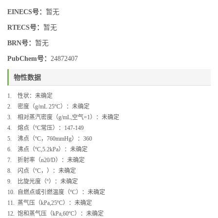
EINECS号：
暂无
RTECS号：
暂无
BRN号：
暂无
PubChem号：
24872407
物性数据
1.
性状：
未确定
2.
密度（
g/
mL 25
ºC
）：
未确定
3.
相对蒸汽密度（
g/mL,
空气
=1
）：
未确定
4.
熔点（
ºC
常压
）：
147-149
5.
沸点（
ºC
，
760mmHg
）：
360
6.
沸点（
ºC,5.2kPa
）：
未确定
7.
折射率（
n20/D
）：
未确定
8.
闪点（
ºC
，
）：
未确定
9.
比旋光度（
º
）：
未确定
10.
自燃点或引燃温度（
ºC
）：
未确定
11.
蒸气压（
kPa,25ºC
）：
未确定
12.
饱和蒸气压（
kPa,60ºC
）：
未确定