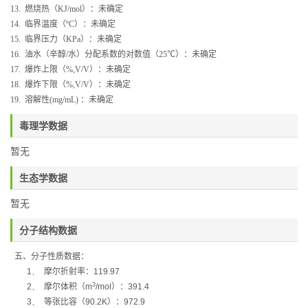
13.
燃烧热（
KJ/mol
）：
未确定
14.
临界温度（
ºC
）：
未确定
15.
临界压力（
KPa
）：
未确定
16.
油水（辛醇
/
水）分配系数的对数值（
25
℃）：未确定
17.
爆炸上限（
%,V/V
）：未确定
18.
爆炸下限（
%,V/V
）：
未确定
19.
溶解性
(mg/mL)
：
未确定
毒理学数据
暂无
生态学数据
暂无
分子结构数据
五、分子性质数据：
1、
摩尔折射率：
119.97
3
2、
摩尔体积
（
m
/mol
）
：
391.4
3、
等张比容
（
90.2K
）
：
972.9