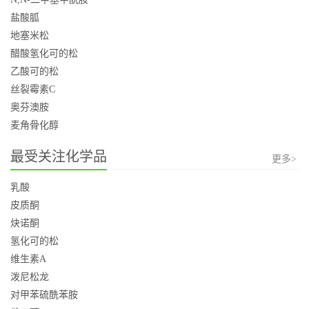
盐酸胍
地塞米松
醋酸氢化可的松
乙酸可的松
丝裂霉素C
奥芬澳胺
麦角骨化醇
最受关注化学品
更多>
乳酸
皮质酮
炔诺酮
氢化可的松
维生素A
泼尼松龙
对甲苯硫酰苯胺