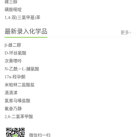
雌三醇
磺胺嘧啶
1,4-双(三氯甲基)苯
最新录入化学品
更多>
β-雌二醇
D-环丝氨酸
次黄嘌呤
N-乙酰－L-脯氨酸
17α-羟孕酮
米帕林二盐酸盐
滴滴涕
氯普马嗪盐酸
氟奋乃静
2,6-二氯苯甲酸
微信扫一扫