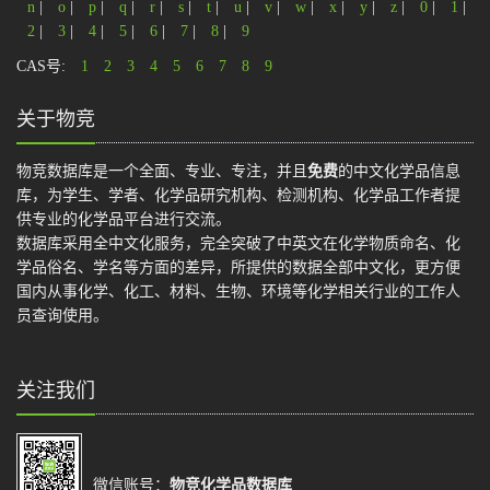
n
|
o
|
p
|
q
|
r
|
s
|
t
|
u
|
v
|
w
|
x
|
y
|
z
|
0
|
1
|
2
|
3
|
4
|
5
|
6
|
7
|
8
|
9
CAS号:
1
2
3
4
5
6
7
8
9
关于物竞
物竞数据库是一个全面、专业、专注，并且
免费
的中文化学品信息
库，为学生、学者、化学品研究机构、检测机构、化学品工作者提
供专业的化学品平台进行交流。
数据库采用全中文化服务，完全突破了中英文在化学物质命名、化
学品俗名、学名等方面的差异，所提供的数据全部中文化，更方便
国内从事化学、化工、材料、生物、环境等化学相关行业的工作人
员查询使用。
关注我们
微信账号：
物竞化学品数据库