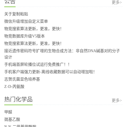
公告
更多>
关于复制粘贴
微信升级增加自定义菜单
物竞搜索算法更新，更准，更快！
物竞数据库升级V5版本
物竞搜索算法更新，更准，更快！
接近遗传密码符号扩增的生物合成方法：非自然DNA碱基对的分子
设计
手机端首屏轮播位试运行免费推广！！
手机客户端强力更新-离线收藏数据可以自动增加啦！
志贺氏菌显色培养基
Z-D-丙氨酸
热门化学品
更多>
甲醛
巯基乙酸
N,N-二甲基甲酰胺