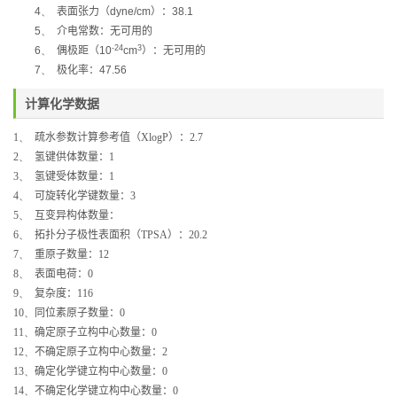
4、
表面张力
（
dyne/cm
）：
38.1
5、
介电常数：无可用的
-24
3
6、
偶极距
（
10
cm
）
：无可用的
7、
极化率：
47.56
计算化学数据
1、
疏水参数计算参考值（
XlogP
）：
2.7
2、
氢键供体数量：
1
3、
氢键受体数量：
1
4、
可旋转化学键数量：
3
5、
互变异构体数量：
6、
拓扑分子极性表面积（
TPSA
）：
20.2
7、
重原子数量：
12
8、
表面电荷：
0
9、
复杂度：
116
10、
同位素原子数量：
0
11、
确定原子立构中心数量：
0
12、
不确定原子立构中心数量：
2
13、
确定化学键立构中心数量：
0
14、
不确定化学键立构中心数量：
0