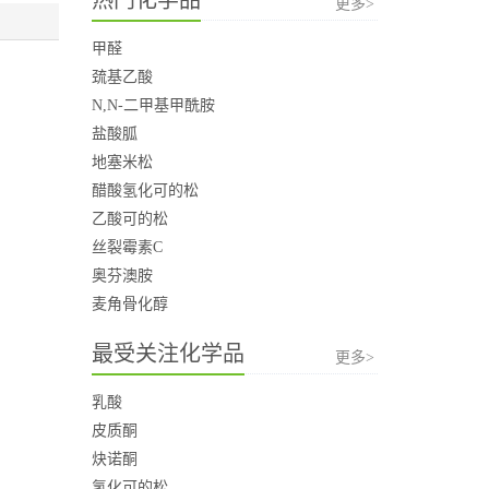
更多>
甲醛
巯基乙酸
N,N-二甲基甲酰胺
盐酸胍
地塞米松
醋酸氢化可的松
乙酸可的松
丝裂霉素C
奥芬澳胺
麦角骨化醇
最受关注化学品
更多>
乳酸
皮质酮
炔诺酮
氢化可的松