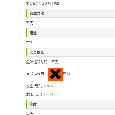
常温密封阴凉通风干燥处
合成方法
暂无
用途
暂无
安全信息
危险运输编码：暂无
危险品标志：
刺激
安全标识：
S26
S36
危险标识：
R36/37/38
文献
暂无