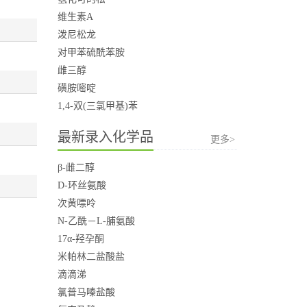
维生素A
泼尼松龙
对甲苯硫酰苯胺
雌三醇
磺胺嘧啶
1,4-双(三氯甲基)苯
最新录入化学品
更多>
β-雌二醇
D-环丝氨酸
次黄嘌呤
N-乙酰－L-脯氨酸
17α-羟孕酮
米帕林二盐酸盐
滴滴涕
氯普马嗪盐酸