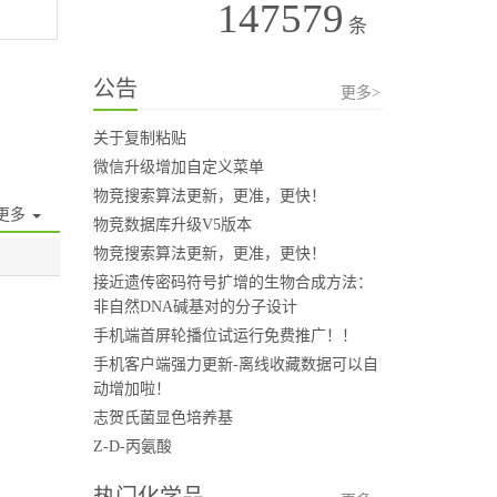
147579
条
公告
更多>
关于复制粘贴
微信升级增加自定义菜单
物竞搜索算法更新，更准，更快！
更多
物竞数据库升级V5版本
物竞搜索算法更新，更准，更快！
接近遗传密码符号扩增的生物合成方法：
非自然DNA碱基对的分子设计
手机端首屏轮播位试运行免费推广！！
手机客户端强力更新-离线收藏数据可以自
动增加啦！
志贺氏菌显色培养基
Z-D-丙氨酸
热门化学品