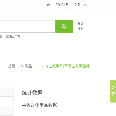
我的物竞
帮助中心
高级
搜索
酯
巯基乙酸
首页
化学品
3,5-二(三氟甲基)苯基三氟硼酸钾
统计数据
共收录化学品数据