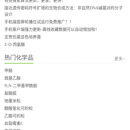
物竞搜索算法更新，更准，更快！
接近遗传密码符号扩增的生物合成方法：非自然DNA碱基对的分子
设计
手机端首屏轮播位试运行免费推广！！
手机客户端强力更新-离线收藏数据可以自动增加啦！
志贺氏菌显色培养基
Z-D-丙氨酸
热门化学品
更多>
甲醛
巯基乙酸
N,N-二甲基甲酰胺
盐酸胍
地塞米松
醋酸氢化可的松
乙酸可的松
丝裂霉素C