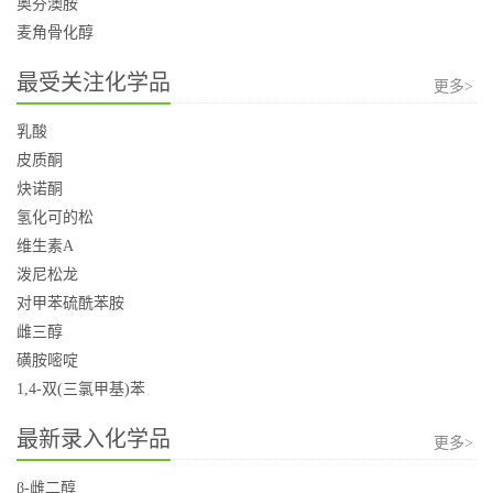
奥芬澳胺
麦角骨化醇
最受关注化学品
更多>
乳酸
皮质酮
炔诺酮
氢化可的松
维生素A
泼尼松龙
对甲苯硫酰苯胺
雌三醇
磺胺嘧啶
1,4-双(三氯甲基)苯
最新录入化学品
更多>
β-雌二醇