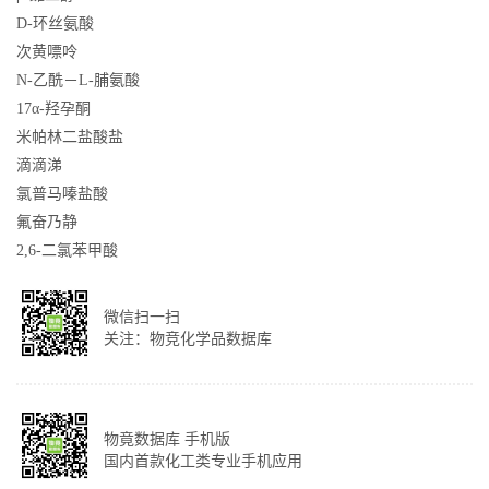
D-环丝氨酸
次黄嘌呤
N-乙酰－L-脯氨酸
17α-羟孕酮
米帕林二盐酸盐
滴滴涕
氯普马嗪盐酸
氟奋乃静
2,6-二氯苯甲酸
微信扫一扫
关注：物竞化学品数据库
物竟数据库 手机版
国内首款化工类专业手机应用