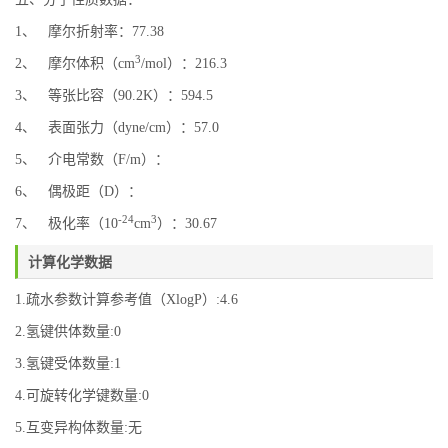
1、 摩尔折射率：77.38
3
2、 摩尔体积（cm
/mol）：216.3
3、 等张比容（90.2K）：594.5
4、 表面张力（dyne/cm）：57.0
5、 介电常数（F/m）：
6、 偶极距（D）：
-24
3
7、 极化率（10
cm
）：30.67
计算化学数据
1.疏水参数计算参考值（XlogP）:4.6
2.氢键供体数量:0
3.氢键受体数量:1
4.可旋转化学键数量:0
5.互变异构体数量:无