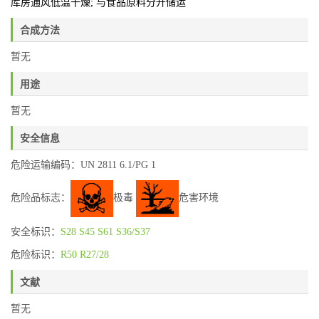
库房通风低温干燥; 与食品原料分开储运
合成方法
暂无
用途
暂无
安全信息
危险运输编码：UN 2811 6.1/PG 1
危险品标志：
极毒
危害环境
安全标识：
S28
S45
S61
S36/S37
危险标识：
R50
R27/28
文献
暂无