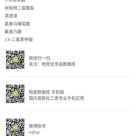
17α-羟孕酮
米帕林二盐酸盐
滴滴涕
氯普马嗪盐酸
氟奋乃静
2,6-二氯苯甲酸
微信扫一扫
关注：物竞化学品数据库
物竟数据库 手机版
国内首款化工类专业手机应用
微博账号
wjhxp