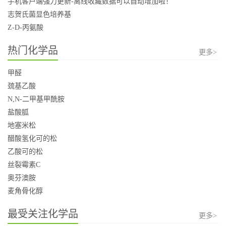
手机客户端强力更新-离线收藏数据可以自动增加啦！
志贺氏菌显色培养基
Z-D-丙氨酸
热门化学品
更多>
甲醛
巯基乙酸
N,N-二甲基甲酰胺
盐酸胍
地塞米松
醋酸氢化可的松
乙酸可的松
丝裂霉素C
奥芬澳胺
麦角骨化醇
最受关注化学品
更多>