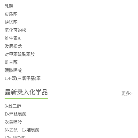
乳酸
皮质酮
炔诺酮
氢化可的松
维生素A
泼尼松龙
对甲苯硫酰苯胺
雌三醇
磺胺嘧啶
1,4-双(三氯甲基)苯
最新录入化学品
更多>
β-雌二醇
D-环丝氨酸
次黄嘌呤
N-乙酰－L-脯氨酸