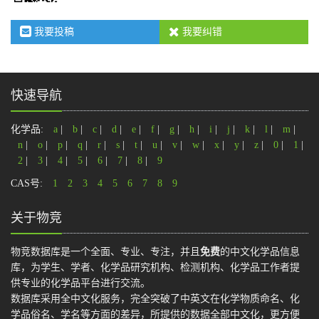
我要投稿
我要纠错
快速导航
化学品:
a
|
b
|
c
|
d
|
e
|
f
|
g
|
h
|
i
|
j
|
k
|
l
|
m
|
n
|
o
|
p
|
q
|
r
|
s
|
t
|
u
|
v
|
w
|
x
|
y
|
z
|
0
|
1
|
2
|
3
|
4
|
5
|
6
|
7
|
8
|
9
CAS号:
1
2
3
4
5
6
7
8
9
关于物竞
物竞数据库是一个全面、专业、专注，并且
免费
的中文化学品信息
库，为学生、学者、化学品研究机构、检测机构、化学品工作者提
供专业的化学品平台进行交流。
数据库采用全中文化服务，完全突破了中英文在化学物质命名、化
学品俗名、学名等方面的差异，所提供的数据全部中文化，更方便