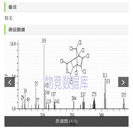
备注
暂无
表征图谱
质谱图 (1/1)