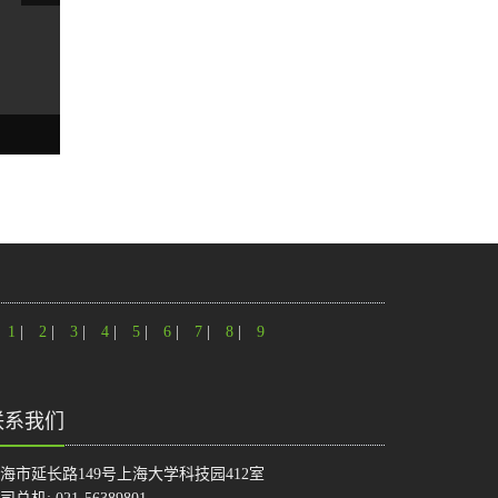
1
|
2
|
3
|
4
|
5
|
6
|
7
|
8
|
9
联系我们
海市延长路149号上海大学科技园412室