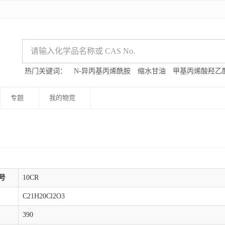
热门关键词：
N-异丙基丙烯酰胺
缩水甘油
甲基丙烯酸羟乙
专题
我的物竞
号
10CR
C21H20Cl2O3
390