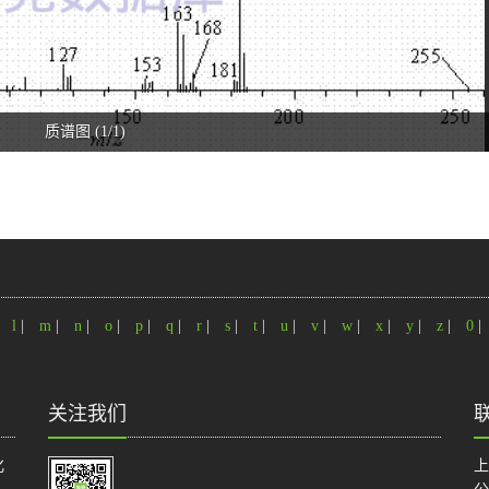
质谱图 (1/1)
|
l
|
m
|
n
|
o
|
p
|
q
|
r
|
s
|
t
|
u
|
v
|
w
|
x
|
y
|
z
|
0
|
关注我们
化
上