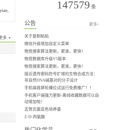
147579
条
ylate,
公告
更多>
关于复制粘贴
更多
微信升级增加自定义菜单
物竞搜索算法更新，更准，更快！
物竞数据库升级V5版本
物竞搜索算法更新，更准，更快！
接近遗传密码符号扩增的生物合成方法：
非自然DNA碱基对的分子设计
手机端首屏轮播位试运行免费推广！！
手机客户端强力更新-离线收藏数据可以自
动增加啦！
志贺氏菌显色培养基
Z-D-丙氨酸
热门化学品