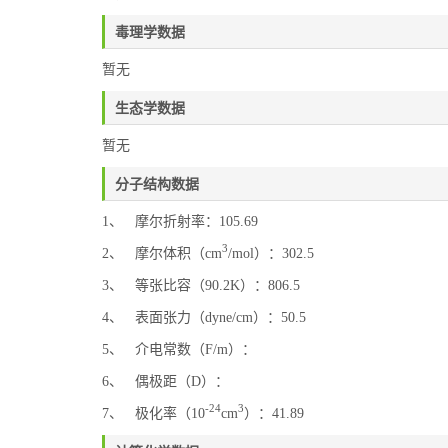
毒理学数据
暂无
生态学数据
暂无
分子结构数据
1、 摩尔折射率：105.69
3
2、 摩尔体积（cm
/mol）：302.5
3、 等张比容（90.2K）：806.5
4、 表面张力（dyne/cm）：50.5
5、 介电常数（F/m）：
6、 偶极距（D）：
-24
3
7、 极化率（10
cm
）：41.89