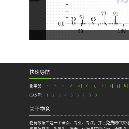
快速导航
化学品:
a
|
b
|
c
|
d
|
e
|
f
|
g
|
h
|
i
|
j
|
k
CAS号:
1
2
3
4
5
6
7
8
9
关于物竞
物竞数据库是一个全面、专业、专注，并且
免费
的中文