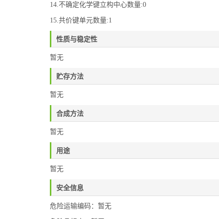
14.不确定化学键立构中心数量:0
15.共价键单元数量:1
性质与稳定性
暂无
贮存方法
暂无
合成方法
暂无
用途
暂无
安全信息
危险运输编码：暂无