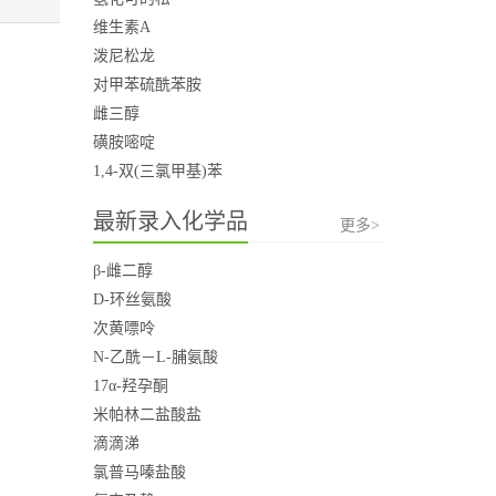
维生素A
泼尼松龙
对甲苯硫酰苯胺
雌三醇
磺胺嘧啶
1,4-双(三氯甲基)苯
最新录入化学品
更多>
β-雌二醇
D-环丝氨酸
次黄嘌呤
N-乙酰－L-脯氨酸
17α-羟孕酮
米帕林二盐酸盐
滴滴涕
氯普马嗪盐酸