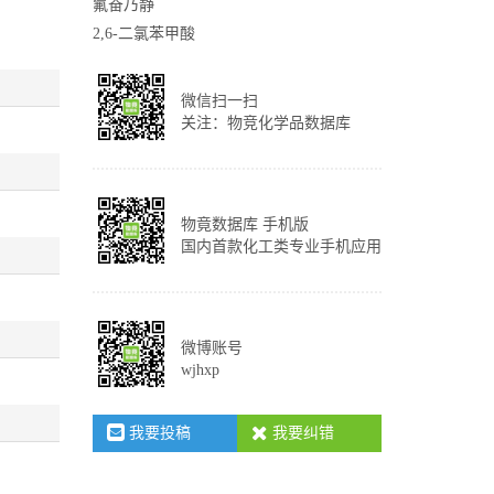
氟奋乃静
2,6-二氯苯甲酸
微信扫一扫
关注：物竞化学品数据库
物竟数据库 手机版
国内首款化工类专业手机应用
微博账号
wjhxp
我要投稿
我要纠错