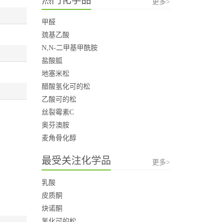
更多>
甲醛
巯基乙酸
N,N-二甲基甲酰胺
盐酸胍
地塞米松
醋酸氢化可的松
乙酸可的松
丝裂霉素C
奥芬澳胺
麦角骨化醇
最受关注化学品
更多>
乳酸
皮质酮
炔诺酮
氢化可的松