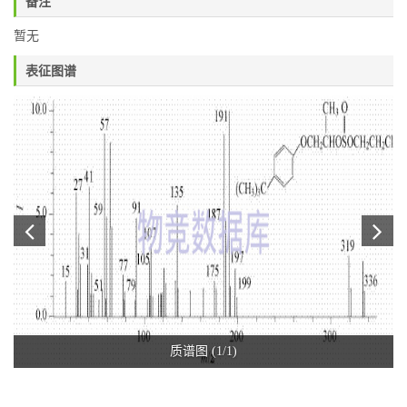
备注
暂无
表征图谱
质谱图 (1/1)