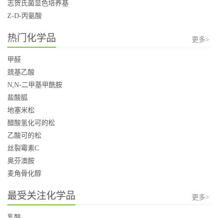
志贺氏菌显色培养基
Z-D-丙氨酸
热门化学品
更多>
甲醛
巯基乙酸
N,N-二甲基甲酰胺
盐酸胍
地塞米松
醋酸氢化可的松
乙酸可的松
丝裂霉素C
奥芬澳胺
麦角骨化醇
最受关注化学品
更多>
乳酸