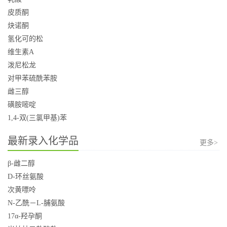
皮质酮
炔诺酮
氢化可的松
维生素A
泼尼松龙
对甲苯硫酰苯胺
雌三醇
磺胺嘧啶
1,4-双(三氯甲基)苯
最新录入化学品
更多>
β-雌二醇
D-环丝氨酸
次黄嘌呤
N-乙酰－L-脯氨酸
17α-羟孕酮