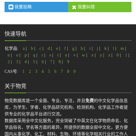
我要投稿
我要纠错
快速导航
化学品:
a
|
b
|
c
|
d
|
e
|
f
|
g
|
h
|
i
|
j
|
k
|
l
|
m
|
n
|
o
|
p
|
q
|
r
|
s
|
t
|
u
|
v
|
w
|
x
|
y
|
z
|
0
|
1
|
2
|
3
|
4
|
5
|
6
|
7
|
8
|
9
CAS号:
1
2
3
4
5
6
7
8
9
关于物竞
物竞数据库是一个全面、专业、专注，并且
免费
的中文化学品信息
库，为学生、学者、化学品研究机构、检测机构、化学品工作者提
供专业的化学品平台进行交流。
数据库采用全中文化服务，完全突破了中英文在化学物质命名、化
学品俗名、学名等方面的差异，所提供的数据全部中文化，更方便
国内从事化学、化工、材料、生物、环境等化学相关行业的工作人