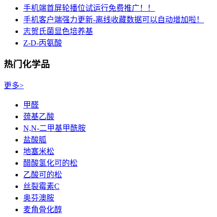
手机端首屏轮播位试运行免费推广！！
手机客户端强力更新-离线收藏数据可以自动增加啦！
志贺氏菌显色培养基
Z-D-丙氨酸
热门化学品
更多>
甲醛
巯基乙酸
N,N-二甲基甲酰胺
盐酸胍
地塞米松
醋酸氢化可的松
乙酸可的松
丝裂霉素C
奥芬澳胺
麦角骨化醇