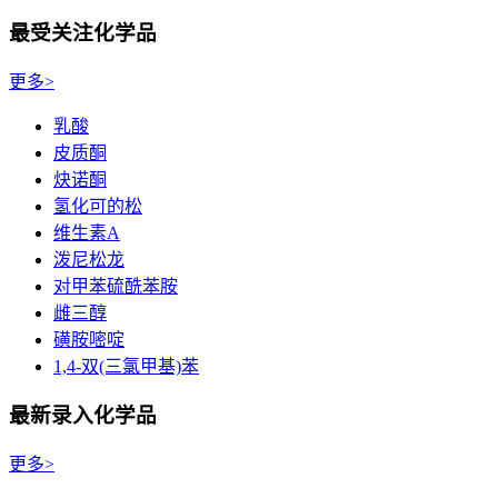
最受关注化学品
更多>
乳酸
皮质酮
炔诺酮
氢化可的松
维生素A
泼尼松龙
对甲苯硫酰苯胺
雌三醇
磺胺嘧啶
1,4-双(三氯甲基)苯
最新录入化学品
更多>