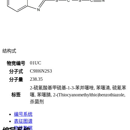
结构式
01UC
物竞编号
C9H6N2S3
分子式
238.35
分子量
2-硫氰酸基甲硫基-1-3-苯并噻唑, 苯噻清, 硫氰苯
标签
噻, 苯噻腈, 2-(Thiocyanomethylthio)benzothiazole,
杀菌剂
编号系统
表征图谱
物性数据