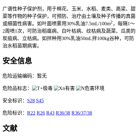
广谱性种子保护剂，用于棉花、玉米、水稻、麦类、高梁、甜
菜等作物的种子保护，可预防、治疗由土壤及种子传播的真菌
2
或细菌性病害。如叶面喷雾用30%乳油7.5mL/100m
，每隔1～
2周喷1次，可防治稻瘟病、白叶枯病、纹枯病及蔬菜、瓜类的
炭疽病、立枯病。如拌种用30%乳油50mL拌100kg谷种，可防
治水稻苗期病害。
安全信息
危险运输编码：暂无
危险品标志：
极毒
有害
危害环境
安全标识：
S28
S45
危险标识：
R22
R26
R43
R36/38
R36/37/38
文献