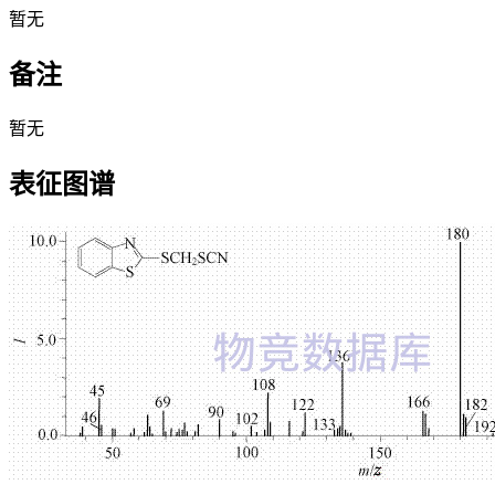
暂无
备注
暂无
表征图谱