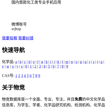
国内首款化工类专业手机应用
微博账号
wjhxp
我要投稿
我要纠错
快速导航
化学品:
a
|
b
|
c
|
d
|
e
|
f
|
g
|
h
|
i
|
j
|
k
|
l
|
m
|
n
|
o
|
p
|
q
|
r
|
s
|
t
|
u
|
v
|
w
|
x
|
y
|
z
|
0
|
1
|
2
|
3
|
4
|
5
|
6
|
7
|
8
|
9
CAS号:
1
2
3
4
5
6
7
8
9
关于物竞
物竞数据库是一个全面、专业、专注，并且
免费
的中文化学品
信息库，为学生、学者、化学品研究机构、检测机构、化学品