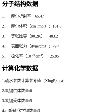
分子结构数据
1、 摩尔折射率：65.47
3
2、 摩尔体积（cm
/mol）：161.8
3、 等张比容（90.2K）：483.2
4、 表面张力（dyne/cm）：79.4
-24
3
5、 极化率（10
cm
）：25.95
计算化学数据
1.疏水参数计算参考值（XlogP）:无
2.氢键供体数量:0
3.氢键受体数量:5
4.可旋转化学键数量:3