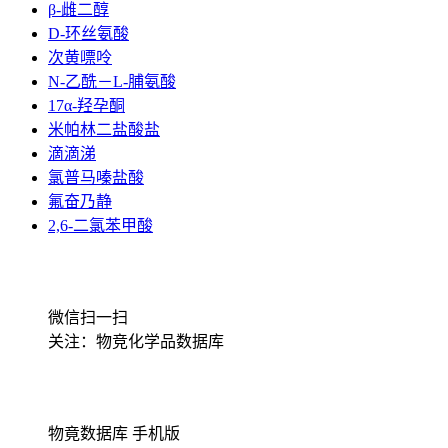
β-雌二醇
D-环丝氨酸
次黄嘌呤
N-乙酰－L-脯氨酸
17α-羟孕酮
米帕林二盐酸盐
滴滴涕
氯普马嗪盐酸
氟奋乃静
2,6-二氯苯甲酸
微信扫一扫
关注：物竞化学品数据库
物竟数据库 手机版