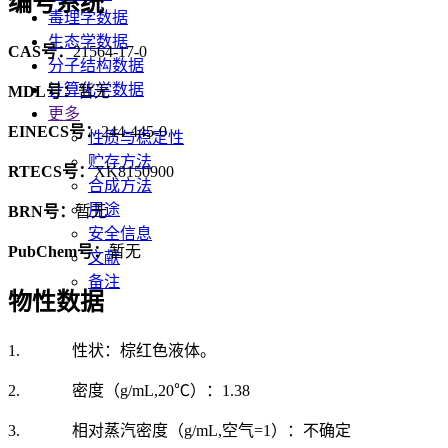
编号系统
毒理学数据
生态学数据
CAS号：
21564-17-0
分子结构数据
计算化学数据
MDL号：
暂无
更多
EINECS号：
244-445-0
性质与稳定性
贮存方法
RTECS号：
XK8150900
合成方法
用途
BRN号：
暂无
安全信息
PubChem号：
暂无
文献
备注
物性数据
1. 性状：棕红色液体。
2. 密度（g/mL,20℃）：1.38
3. 相对蒸汽密度（g/mL,空气=1）：不确定