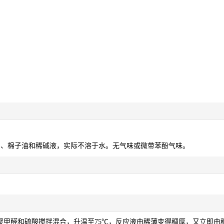
油、棉子油和稀碱液，实际不溶于水。无气味或微带苯酚气味。
酚、聚甲醛和硫酸搅拌混合，升温至75℃，反应液由稀薄变得稠厚，又立即由