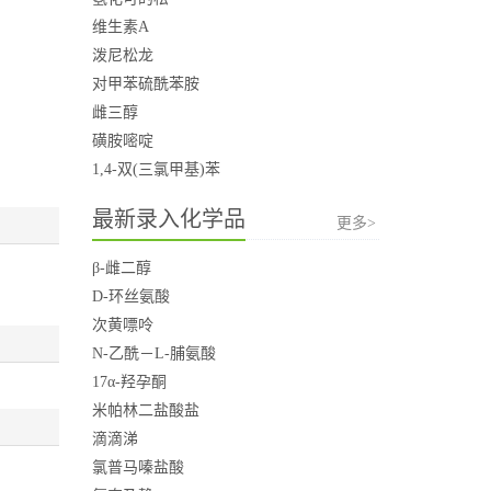
维生素A
泼尼松龙
对甲苯硫酰苯胺
雌三醇
磺胺嘧啶
1,4-双(三氯甲基)苯
最新录入化学品
更多>
β-雌二醇
D-环丝氨酸
次黄嘌呤
N-乙酰－L-脯氨酸
17α-羟孕酮
米帕林二盐酸盐
滴滴涕
氯普马嗪盐酸