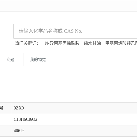
热门关键词：
N-异丙基丙烯酰胺
缩水甘油
甲基丙烯酸羟乙
专题
我的物竞
号
0ZX9
C13H6Cl6O2
406.9