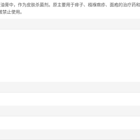
和油膏中，作为皮肤杀菌剂。原主要用于痱子、襁褓癍疹、面疱的治疗药
被禁止使用。