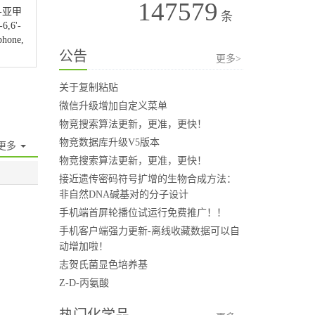
147579
2'-亚甲
条
6,6'-
hone,
公告
更多>
关于复制粘贴
微信升级增加自定义菜单
物竞搜索算法更新，更准，更快！
物竞数据库升级V5版本
更多
物竞搜索算法更新，更准，更快！
接近遗传密码符号扩增的生物合成方法：
非自然DNA碱基对的分子设计
手机端首屏轮播位试运行免费推广！！
手机客户端强力更新-离线收藏数据可以自
动增加啦！
志贺氏菌显色培养基
Z-D-丙氨酸
热门化学品