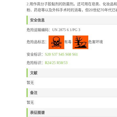
用作高分子胶黏剂的防菌剂。还可用在皂类、化妆品
2.
粉、药皂等以及外科手术时的消毒，但20世纪70年代已
安全信息
危险运输编码：UN 2875 6.1/PG 3
危险品标志：
有毒
危害环境
安全标识：
S20
S37
S45
S60
S61
危险标识：
R24/25
R50/53
文献
暂无
备注
暂无
表征图谱