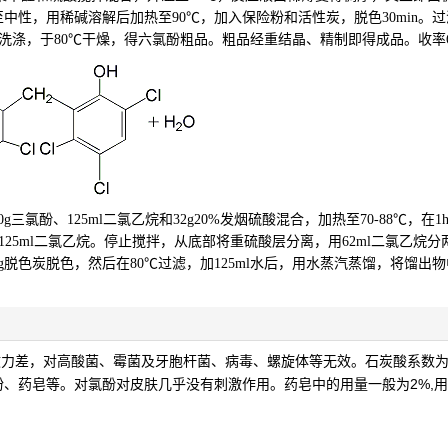
性，用稀碱溶解后加热至90℃，加入保险粉和活性炭，脱色30min。
水洗涤，于80℃干燥，得六氯酚粗品。粗品经重结晶、精制即得成品。收率6
氯酚、125ml二氯乙烷和32g20%发烟硫酸混合，加热至70-88℃，在1
入125ml二氯乙烷。停止搅拌，从底部将重硫酸层分离，用62ml二氯乙烷
脱色炭脱色，然后在80℃过滤，加125ml水后，用水蒸汽蒸馏，将馏出
效力差，对高酸菌、霉菌及牙胞杆菌、病毒、螺旋体等无效。石炭酸系数为1
药皂中的用量一般为2%,
粉、药皂等。对氯酚对皮肤几乎没有刺激作用。