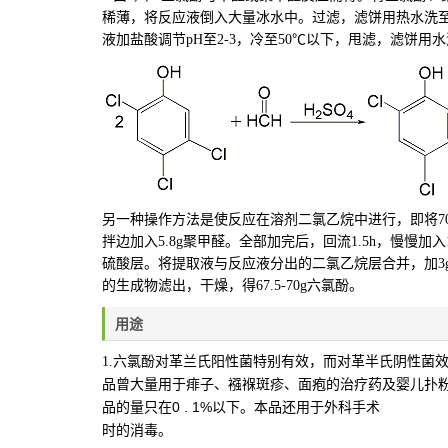
稀薄，将反应液倒入大量冰水中。过滤，滤饼用热水洗至中
液加盐酸调节pH至2-3，冷至50℃以下，甩滤，滤饼用
另一种操作方法是使反应在溶剂二氯乙烷中进行，即将70g三
拌边加入5.8g聚甲醛。全部加完后，回流1.5h，慢慢加
硫酸层。将提取液与反应液分出的二氯乙烷层合并，加3g
的生成物滤出，干燥，得67.5-70g六氯酚。
用途
1.六氯酚对革兰氏阳性菌特别有效，而对革半氏阴性菌
品曾大量用于痱子、襁褓斑疹、面疱的治疗药及婴儿扑
品的量只在0 . 1%以下。本品还用于外科手术
时的消毒。