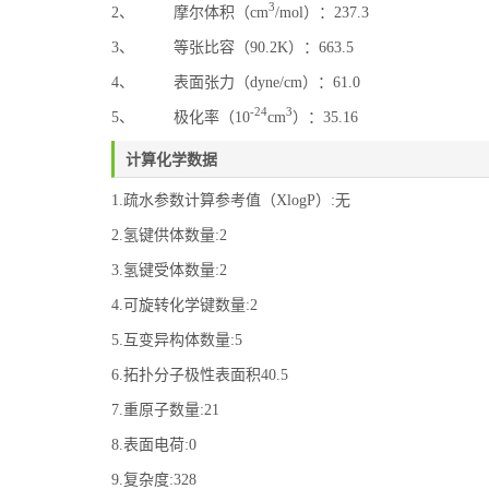
3
2、 摩尔体积（cm
/mol）：237.3
3、 等张比容（90.2K）：663.5
4、 表面张力（dyne/cm）：61.0
-24
3
5、 极化率（10
cm
）：35.16
计算化学数据
1.疏水参数计算参考值（XlogP）:无
2.氢键供体数量:2
3.氢键受体数量:2
4.可旋转化学键数量:2
5.互变异构体数量:5
6.拓扑分子极性表面积40.5
7.重原子数量:21
8.表面电荷:0
9.复杂度:328