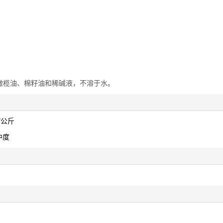
橄榄油、棉籽油和稀碱液，不溶于水。
克/公斤
 中度