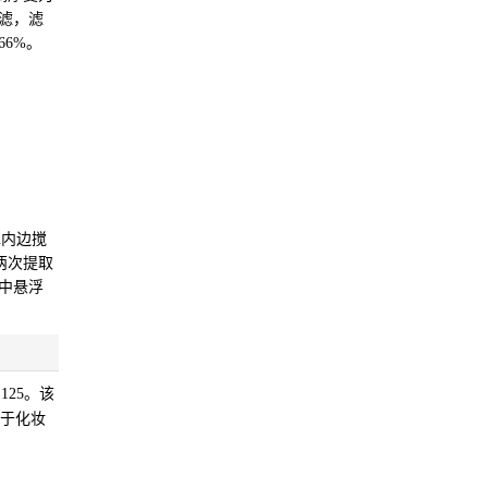
过滤，滤
6%。
h内边搅
分两次提取
物中悬浮
25。该
用于化妆