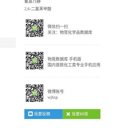
氟奋乃静
2,6-二氯苯甲酸
微信扫一扫
关注：物竞化学品数据库
物竟数据库 手机版
国内首款化工类专业手机应用
微博账号
wjhxp
我要投稿
我要纠错