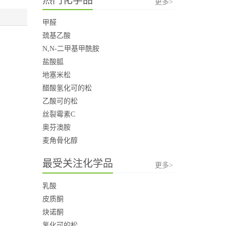
更多>
甲醛
巯基乙酸
N,N-二甲基甲酰胺
盐酸胍
地塞米松
醋酸氢化可的松
乙酸可的松
丝裂霉素C
奥芬澳胺
麦角骨化醇
最受关注化学品
更多>
乳酸
皮质酮
炔诺酮
氢化可的松