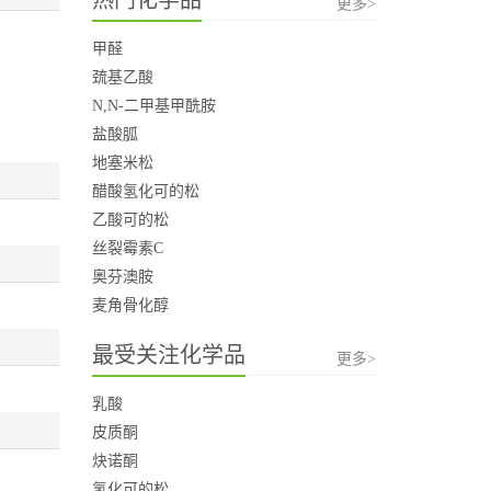
更多>
甲醛
巯基乙酸
N,N-二甲基甲酰胺
盐酸胍
地塞米松
醋酸氢化可的松
乙酸可的松
丝裂霉素C
奥芬澳胺
麦角骨化醇
最受关注化学品
更多>
乳酸
皮质酮
炔诺酮
氢化可的松