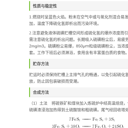
性质与稳定性
1.燃烧时呈蓝色火焰。粉末在空气中或与氧化剂混合易
加，温度下降硫化氢即析出而污染环境。
注意避免液体硫磺贮槽空间形成硫化氢的爆炸浓度而
2.
需注意硫化氢的析出问题。长期吸入硫磺粉尘后，易疲
2mg/m3。硫磺粉尘易爆，850μｍ粒级硫磺粉尘，当
套。工作下班后必须淋浴，食用含有丰富蛋白质的食物
贮存方法
贮运时必须保持贮槽上主排气孔的畅通，以免引起硫化
放，防止因包装破损而受潮。
合成方法
（1）土法 将硫铁矿和煤块加入炼硫炉中经高温焙烧
硫磺渣浸泡加热得到土硫酸铵和粗硫磺。尾气经回收塔