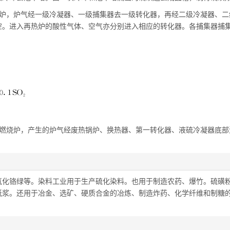
锅炉，炉气经一级冷凝器、一级捕集器去一级转化器，再经二级冷凝器、二
空。进入再热炉的酸性气体、空气亦分别进入相应的转化器。各捕集器捕
入燃烧炉，产生的炉气经废热锅炉、换热器、第一转化器、液硫冷凝器底部
氧化铬绿等。染料工业用于生产硫化染料。也用于制造农药、爆竹。硫磺
纸浆。还用于冶金、选矿、硬质合金的冶炼、制造炸药、化学纤维和制糖