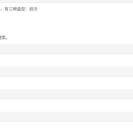
体，有三种晶型：斜方
醚类。