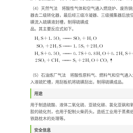
（4）天然气法 将酸性气体和空气通入燃烧炉、废热
器去二级转化器，最后经三级冷凝器、三级捕集器后放
磺流入硫磺液封槽，制得硫磺成
品。其主要反应式如下。
（5）石油炼厂气法 将酸性原料气、燃料气和空气通
入液硫贮槽，用刮板机将硫磺刮出，制得硫磺成品。
用途
用于制造硫酸、液体二氧化硫、亚硫化碳、氯化亚砜和
胶的硫化剂，也用于配制火柴药头。造纸工业用于蒸煮
铁路枕木的处理等。
安全信息