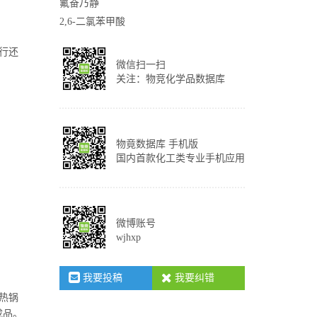
氟奋乃静
2,6-二氯苯甲酸
行还
微信扫一扫
关注：物竞化学品数据库
物竟数据库 手机版
国内首款化工类专业手机应用
微博账号
wjhxp
我要投稿
我要纠错
热锅
成品。