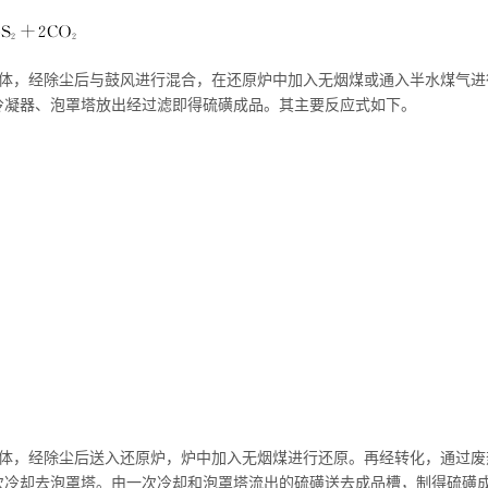
气体，经除尘后与鼓风进行混合，在还原炉中加入无烟煤或通入半水煤气进
冷凝器、泡罩塔放出经过滤即得硫磺成品。其主要反应式如下。
气体，经除尘后送入还原炉，炉中加入无烟煤进行还原。再经转化，通过废
次冷却去泡罩塔。由一次冷却和泡罩塔流出的硫磺送去成品槽，制得硫磺