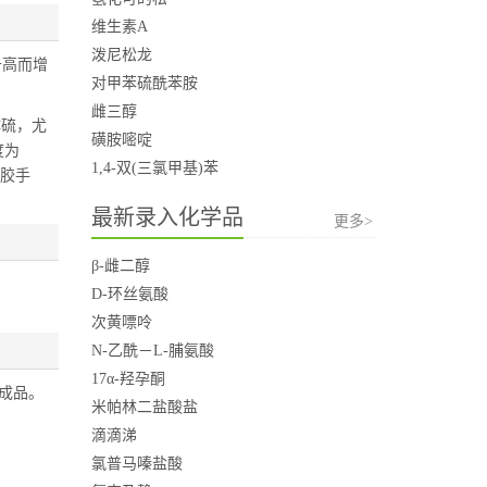
维生素A
泼尼松龙
升高而增
对甲苯硫酰苯胺
雌三醇
体硫，尤
磺胺嘧啶
度为
1,4-双(三氯甲基)苯
乳胶手
最新录入化学品
更多>
β-雌二醇
D-环丝氨酸
次黄嘌呤
N-乙酰－L-脯氨酸
17α-羟孕酮
成品。
米帕林二盐酸盐
滴滴涕
氯普马嗪盐酸