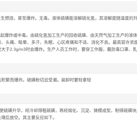
发生燃烧，甚至爆炸。无毒。液体硫磺能溶解硫化氢，其溶解度随温度的
引起爆炸或中毒。由硫化氢加工生产的回收硫磺、由天然气加工生产的液
劳、头痛、眩晕、多汗、失眠、心区疼痛和不适、消化不良。最高容许浓
浓度大于2.3g/m3时会爆炸。生产人员工作时，要穿工作服，戴防毒口罩、
。
氢积聚而爆炸。硫磺粉切忌受潮。装卸时要轻拿轻
，使硫磺升华，经冷却得粗硫磺，再经熔化、沉淀、铸模成型，制得硫磺块
处理后放空。其主要反应如下。