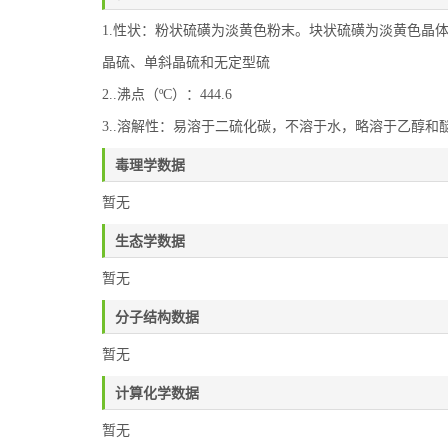
1.性状：粉状硫磺为淡黄色粉末。块状硫磺为淡黄色晶
晶硫、单斜晶硫和无定型硫
2..沸点（ºC）：444.6
3..溶解性：易溶于二硫化碳，不溶于水，略溶于乙醇和
毒理学数据
暂无
生态学数据
暂无
分子结构数据
暂无
计算化学数据
暂无