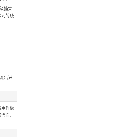
级捕集
集到的硫
流出进
粉用作橡
的漂白、