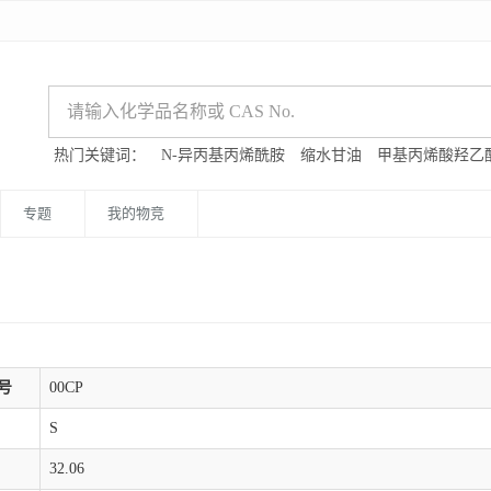
热门关键词：
N-异丙基丙烯酰胺
缩水甘油
甲基丙烯酸羟乙
专题
我的物竞
号
00CP
S
32.06