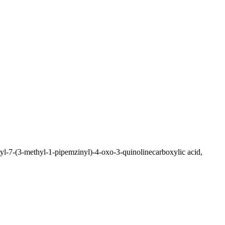
methyl-1-pipemzinyl)-4-oxo-3-quinolinecarboxylic acid,