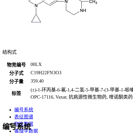
结构式
00LX
物竞编号
C19H22FN3O3
分子式
359.40
分子量
(±)-1-环丙基-6-氟-1,4-二氢-5-甲基-7-(3-甲基-1-哌嗪基)-4-氧-
标签
OPC-17116, Vaxar, 抗病源性微生物药, 喹诺酮类
编号系统
表征图谱
物性数据
编号系统
毒理学数据