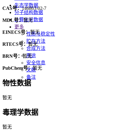
生态学数据
CAS号：
146863-02-7
分子结构数据
计算化学数据
MDL号：
暂无
更多
EINECS号：
暂无
性质与稳定性
贮存方法
RTECS号：
暂无
合成方法
用途
BRN号：
暂无
安全信息
PubChem号：
暂无
文献
备注
物性数据
暂无
毒理学数据
暂无