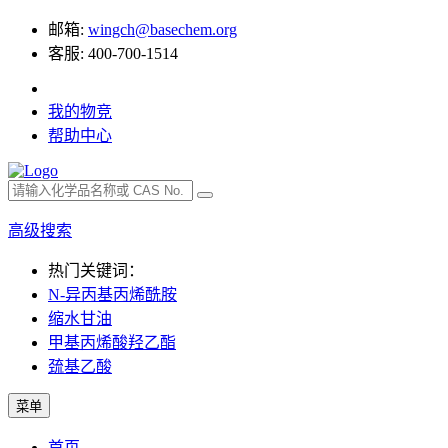
邮箱:
wingch@basechem.org
客服: 400-700-1514
我的物竞
帮助中心
高级搜索
热门关键词：
N-异丙基丙烯酰胺
缩水甘油
甲基丙烯酸羟乙酯
巯基乙酸
菜单
首页