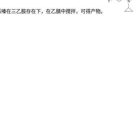
酸和2-甲基哌嗪在三乙胺存在下，在乙腈中搅拌，可得产物。