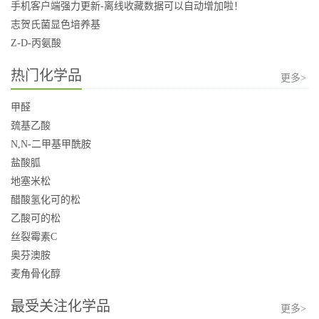
手机客户端强力更新-离线收藏数据可以自动增加啦！
志贺氏菌显色培养基
Z-D-丙氨酸
热门化学品
更多>
甲醛
巯基乙酸
N,N-二甲基甲酰胺
盐酸胍
地塞米松
醋酸氢化可的松
乙酸可的松
丝裂霉素C
奥芬澳胺
麦角骨化醇
最受关注化学品
更多>