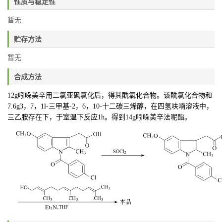
性质与稳定性
暂无
贮存方法
暂无
合成方法
12g吲哚美辛用二氯亚砜氯化后，得其酰氯化合物。该酰氯化合物和
7.6g3，7，1l-三甲基-2，6，10-十二碳三烯醇，在四氢呋喃溶液中，
三乙胺存在下，于室温下反应1h。得到14g吲哚美辛法呢酯。