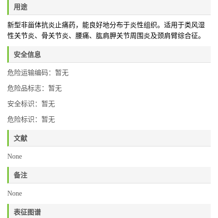
用途
新型非甾体抗炎止痛药，能良好地分布于炎性组织。适用于类风湿
性关节炎、骨关节炎、腰痛、肱肩胛关节周围炎及颈肩臂综合征。
安全信息
危险运输编码：暂无
危险品标志：暂无
安全标识：暂无
危险标识：暂无
文献
None
备注
None
表征图谱