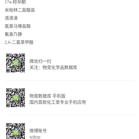
17α-羟孕酮
米帕林二盐酸盐
滴滴涕
氯普马嗪盐酸
氟奋乃静
2,6-二氯苯甲酸
微信扫一扫
关注：物竞化学品数据库
物竟数据库 手机版
国内首款化工类专业手机应用
微博账号
wjhxp