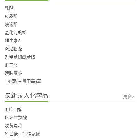
乳酸
皮质酮
炔诺酮
氢化可的松
维生素A
泼尼松龙
对甲苯硫酰苯胺
雌三醇
磺胺嘧啶
1,4-双(三氯甲基)苯
最新录入化学品
更多>
β-雌二醇
D-环丝氨酸
次黄嘌呤
N-乙酰－L-脯氨酸