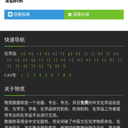
我要投稿
我要纠错
快速导航
化学品:
a
|
b
|
c
|
d
|
e
|
f
|
g
|
h
|
i
|
j
|
k
|
l
|
m
|
n
|
o
|
p
|
q
|
r
|
s
|
t
|
u
|
v
|
w
|
x
|
y
|
z
|
0
|
1
|
2
|
3
|
4
|
5
|
6
|
7
|
8
|
9
CAS号:
1
2
3
4
5
6
7
8
9
关于物竞
物竞数据库是一个全面、专业、专注，并且
免费
的中文化学品信息
库，为学生、学者、化学品研究机构、检测机构、化学品工作者提
供专业的化学品平台进行交流。
数据库采用全中文化服务，完全突破了中英文在化学物质命名、化
学品俗名、学名等方面的差异，所提供的数据全部中文化，更方便