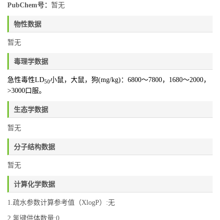
PubChem号：
暂无
物性数据
暂无
毒理学数据
急性毒性LD
小鼠，大鼠，狗(mg/kg)：6800～7800，1680～2000，
50
>3000口服。
生态学数据
暂无
分子结构数据
暂无
计算化学数据
1.疏水参数计算参考值（XlogP）:无
2.氢键供体数量:0