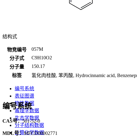
结构式
057M
物竞编号
C9H10O2
分子式
150.17
分子量
标签
氢化肉桂酸, 苯丙酸, Hydrocinnamic acid, Benzeneprop
编号系统
表征图谱
物性数据
编号系统
毒理学数据
生态学数据
CAS号：
501-52-0
分子结构数据
计算化学数据
MDL号：
MFCD00002771