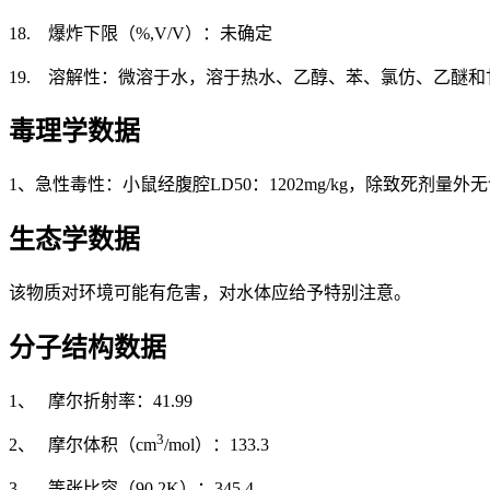
18. 爆炸下限（%,V/V）：未确定
19. 溶解性：微溶于水，溶于热水、乙醇、苯、氯仿、乙醚和
毒理学数据
1、急性毒性：小鼠经腹腔LD50：1202mg/kg，除致死剂量外
生态学数据
该物质对环境可能有危害，对水体应给予特别注意。
分子结构数据
1、 摩尔折射率：41.99
3
2、 摩尔体积（cm
/mol）：133.3
3、 等张比容（90.2K）：345.4