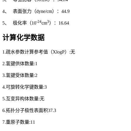
4、 表面张力（dyne/cm）：44.9
-24
3
5、 极化率（10
cm
）：16.64
计算化学数据
1.疏水参数计算参考值（XlogP）:无
2.氢键供体数量:1
3.氢键受体数量:2
4.可旋转化学键数量:3
5.互变异构体数量:无
6.拓扑分子极性表面积37.3
7.重原子数量:11