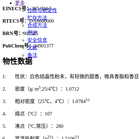
更多
EINECS号：
207-924-5
性质与稳定性
贮存方法
RTECS号：
DA8600000
合成方法
用途
BRN号：
907515
安全信息
PubChem号：
24901377
文献
备注
物性数据
1. 性状：白色结晶性粉末，有轻微的甜香，微具香脂和香
3
2. 密度（g/ m
,25/4℃）：1.0712
51
3. 相对密度（25℃，4℃）：1.0784
4. 熔点（ºC）：107
5. 沸点（ºC,常压）：280
25
51
6. 常温折射率（n
）：1.5106