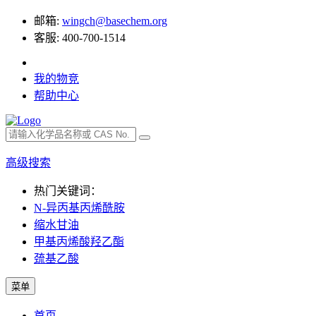
邮箱:
wingch@basechem.org
客服: 400-700-1514
我的物竞
帮助中心
高级搜索
热门关键词：
N-异丙基丙烯酰胺
缩水甘油
甲基丙烯酸羟乙酯
巯基乙酸
菜单
首页