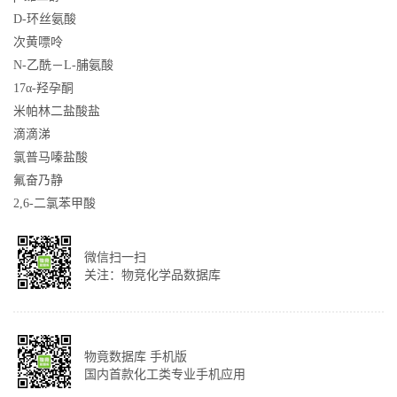
D-环丝氨酸
次黄嘌呤
N-乙酰－L-脯氨酸
17α-羟孕酮
米帕林二盐酸盐
滴滴涕
氯普马嗪盐酸
氟奋乃静
2,6-二氯苯甲酸
微信扫一扫
关注：物竞化学品数据库
物竟数据库 手机版
国内首款化工类专业手机应用