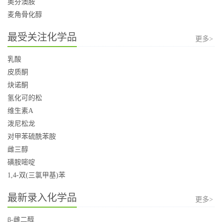
奥芬澳胺
麦角骨化醇
最受关注化学品
更多>
乳酸
皮质酮
炔诺酮
氢化可的松
维生素A
泼尼松龙
对甲苯硫酰苯胺
雌三醇
磺胺嘧啶
1,4-双(三氯甲基)苯
最新录入化学品
更多>
β-雌二醇