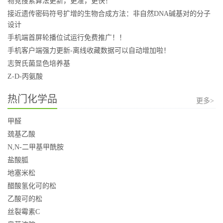
物竞搜索算法更新，更准，更快！
接近遗传密码符号扩增的生物合成方法：非自然DNA碱基对的分子
设计
手机端首屏轮播位试运行免费推广！！
手机客户端强力更新-离线收藏数据可以自动增加啦！
志贺氏菌显色培养基
Z-D-丙氨酸
热门化学品
更多>
甲醛
巯基乙酸
N,N-二甲基甲酰胺
盐酸胍
地塞米松
醋酸氢化可的松
乙酸可的松
丝裂霉素C