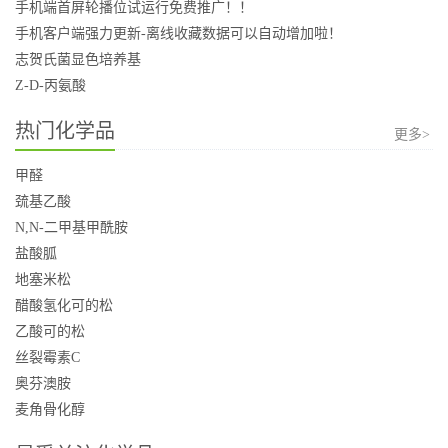
手机端首屏轮播位试运行免费推广！！
手机客户端强力更新-离线收藏数据可以自动增加啦！
志贺氏菌显色培养基
Z-D-丙氨酸
热门化学品
更多>
甲醛
巯基乙酸
N,N-二甲基甲酰胺
盐酸胍
地塞米松
醋酸氢化可的松
乙酸可的松
丝裂霉素C
奥芬澳胺
麦角骨化醇