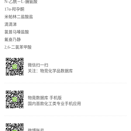
N-乙酰－L-脯氨酸
17α-羟孕酮
米帕林二盐酸盐
滴滴涕
氯普马嗪盐酸
氟奋乃静
2,6-二氯苯甲酸
微信扫一扫
关注：物竞化学品数据库
物竟数据库 手机版
国内首款化工类专业手机应用
微博账号