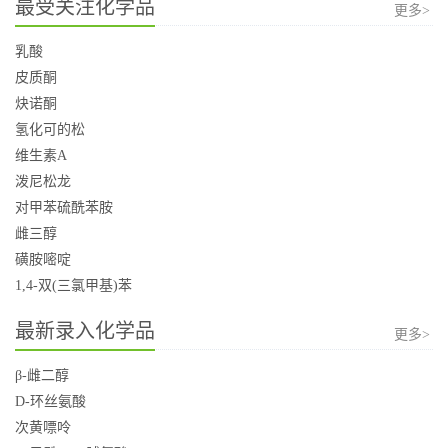
最受关注化学品
更多>
乳酸
皮质酮
炔诺酮
氢化可的松
维生素A
泼尼松龙
对甲苯硫酰苯胺
雌三醇
磺胺嘧啶
1,4-双(三氯甲基)苯
最新录入化学品
更多>
β-雌二醇
D-环丝氨酸
次黄嘌呤