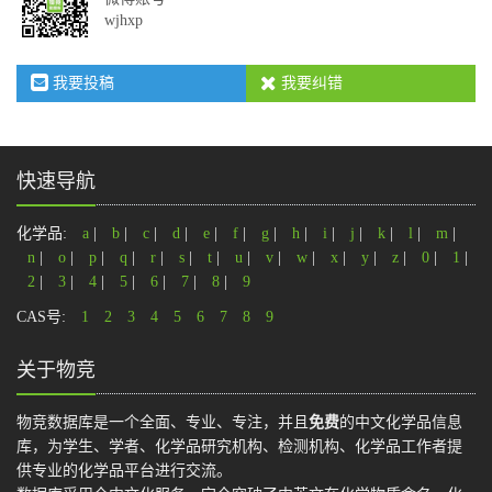
wjhxp
我要投稿
我要纠错
快速导航
化学品:
a
|
b
|
c
|
d
|
e
|
f
|
g
|
h
|
i
|
j
|
k
|
l
|
m
|
n
|
o
|
p
|
q
|
r
|
s
|
t
|
u
|
v
|
w
|
x
|
y
|
z
|
0
|
1
|
2
|
3
|
4
|
5
|
6
|
7
|
8
|
9
CAS号:
1
2
3
4
5
6
7
8
9
关于物竞
物竞数据库是一个全面、专业、专注，并且
免费
的中文化学品信息
库，为学生、学者、化学品研究机构、检测机构、化学品工作者提
供专业的化学品平台进行交流。