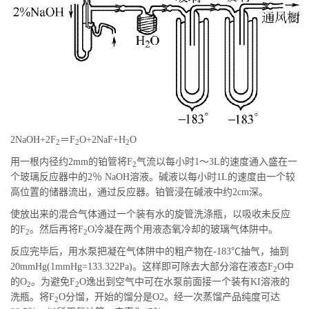
2NaOH+2F
＝F
O+2NaF+H
O
2
2
2
用一根内径约2mm的铂管将F
气流以每小时1～3L的速度通入盛在一
2
个玻璃反应器中的2％ NaOH溶液。碱液以每小时1L的速度由一个较
高位置的储器流出，通过反应器。铂管浸在碱液中约2cm深。
使放出来的混合气体通过一个装有水的旋管洗涤瓶，以吸收未反应
的F
。然后再将F
O冷凝在两个用液态氧冷却的玻璃气体阱中。
2
2
反应完毕后，用水泵把凝在气体阱中的粗产物在-183℃抽气，抽到
20mmHg(1mmHg=133.322Pa)。这样即可除去大部分溶在液态F
O中
2
的O
。为避免F
O逸出到空气中可在水泵前面接一个装有KI溶液的
2
2
洗瓶。将F
O分馏，开始的馏分是O2。经一次蒸馏产品纯度可达
2