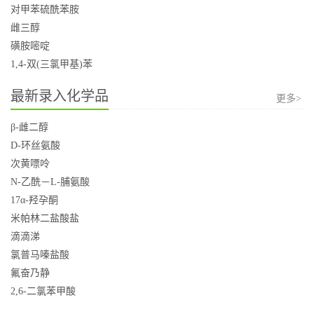
对甲苯硫酰苯胺
雌三醇
磺胺嘧啶
1,4-双(三氯甲基)苯
最新录入化学品
更多>
β-雌二醇
D-环丝氨酸
次黄嘌呤
N-乙酰－L-脯氨酸
17α-羟孕酮
米帕林二盐酸盐
滴滴涕
氯普马嗪盐酸
氟奋乃静
2,6-二氯苯甲酸