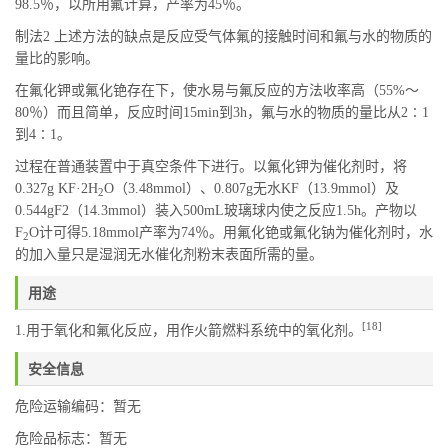
98.5％，以所用氟计算，产率为45％。
制法2 上述方法的缺点是反应受气体氟的接触时间和氟与水的物质的
量比的影响。
在氟化钾或氟化铯存在下，使水易与氟反应的方法收率高（55%～
80％）而且简单，反应时间15min到3h，氟与水的物质的量比从2∶1
到4∶1。
过程在普通装置中于真空条件下进行。以氟化钾为催化剂时，将
0.327g KF·2H
O（3.48mmol）、0.807g无水KF（13.9mmol）及
2
0.544gF2（14.3mmol）装入500mL玻璃球内使之反应1.5h。产物以
F
O计可得5.18mmol产率为74％。用氟化铯或氟化钠为催化剂时，水
2
的加入量只是湿润无水催化剂粉末表面所需的量。
用途
[18]
1.用于氧化和氟化反应，用作火箭燃料系统中的氧化剂。
安全信息
危险运输编码：暂无
危险品标志：暂无