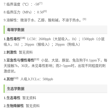
[7]
7.临界温度（℃）：-58
[8]
8.临界压力（MPa）：0.50
[9]
9.溶解性：微溶于水、乙醇、酸和碱，不溶于热水。
毒理学数据
[10]
1.急性毒性
LC50：2600ppb（大鼠吸入，1h）；1500ppb（小鼠
吸入，1h）；26ppm（猴吸入）；26ppm（狗吸入）
2.刺激性
暂无资料
[11]
3.亚急性与慢性毒性
小鼠、大鼠、豚鼠、兔及狗于0.1ppm下，每
天接触7h，30次，未见毒性影响；而2~5ppm时，出现不同程度的刺
激症状。
[12]
4.其他
人吸入TCLo：500ppb
生态学数据
1.生态毒性
暂无资料
2.生物降解性
暂无资料