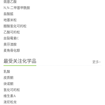
巯基乙酸
N,N-二甲基甲酰胺
盐酸胍
地塞米松
醋酸氢化可的松
乙酸可的松
丝裂霉素C
奥芬澳胺
麦角骨化醇
最受关注化学品
更多>
乳酸
皮质酮
炔诺酮
氢化可的松
维生素A
泼尼松龙