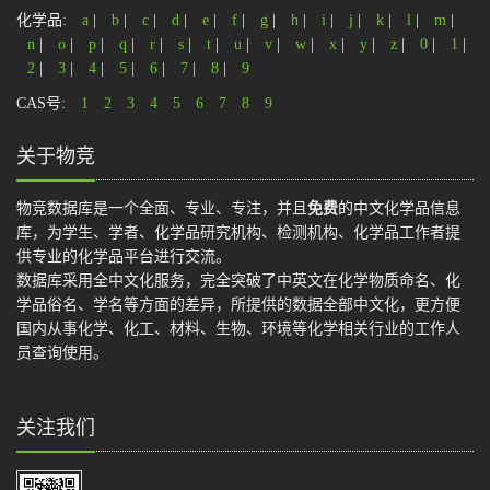
化学品:
a
|
b
|
c
|
d
|
e
|
f
|
g
|
h
|
i
|
j
|
k
|
l
|
m
|
n
|
o
|
p
|
q
|
r
|
s
|
t
|
u
|
v
|
w
|
x
|
y
|
z
|
0
|
1
|
2
|
3
|
4
|
5
|
6
|
7
|
8
|
9
CAS号:
1
2
3
4
5
6
7
8
9
关于物竞
物竞数据库是一个全面、专业、专注，并且
免费
的中文化学品信息
库，为学生、学者、化学品研究机构、检测机构、化学品工作者提
供专业的化学品平台进行交流。
数据库采用全中文化服务，完全突破了中英文在化学物质命名、化
学品俗名、学名等方面的差异，所提供的数据全部中文化，更方便
国内从事化学、化工、材料、生物、环境等化学相关行业的工作人
员查询使用。
关注我们