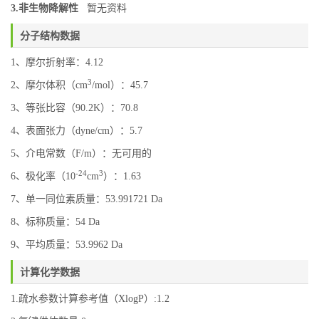
3.非生物降解性
暂无资料
分子结构数据
1、摩尔折射率：4.12
3
2、摩尔体积（cm
/mol）：45.7
3、等张比容（90.2K）：70.8
4、表面张力（dyne/cm）：5.7
5、介电常数（F/m）：无可用的
-24
3
6、极化率（10
cm
）：1.63
7、单一同位素质量：53.991721 Da
8、标称质量：54 Da
9、平均质量：53.9962 Da
计算化学数据
1.疏水参数计算参考值（XlogP）:1.2