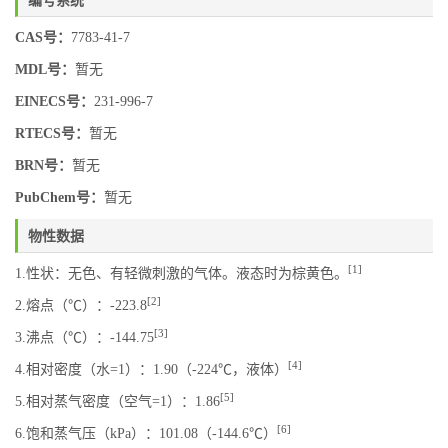
CAS号：
7783-41-7
MDL号：
暂无
EINECS号：
231-996-7
RTECS号：
暂无
BRN号：
暂无
PubChem号：
暂无
物性数据
[1]
1.性状：无色、有轻微刺激的气体。液态时为棕黄色。
[2]
2.熔点（℃）：-223.8
[3]
3.沸点（℃）：-144.75
[4]
4.相对密度（水=1）：1.90（-224℃，液体）
[5]
5.相对蒸气密度（空气=1）：1.86
[6]
6.饱和蒸气压（kPa）：101.08（-144.6℃）