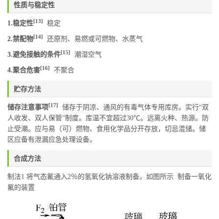
性质与稳定性
[13]
1.稳定性
稳定
[14]
2.禁配物
还原剂、易燃或可燃物、水蒸气
[15]
3.避免接触的条件
潮湿空气
[16]
4.聚合危害
不聚合
贮存方法
[17]
储存注意事项
储存于阴凉、通风的有毒气体专用库房。实行“双
人收发、双人保管”制度。库温不宜超过30℃。远离火种、热源。防
止受潮。应与易（可）燃物、食用化学品分开存放，切忌混储。储
区应备有泄漏应急处理设备。
合成方法
制法1 将气态氟通入2％的氢氧化钠溶液制备。如图所示 制备一氧化
氟的装置