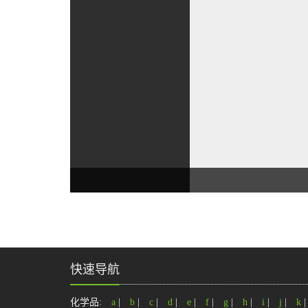
快速导航
化学品:
a
|
b
|
c
|
d
|
e
|
f
|
g
|
h
|
i
|
j
|
k