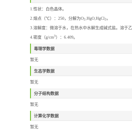
1.性状：白色晶体。
2.熔点（℃）：250，分解为O
,HgO,HgCl
。
2
2
3.溶解度：微溶于水，在热水中水解生成碱式盐。溶于
3
4.密度（g/cm
）：6.409。
毒理学数据
暂无
生态学数据
暂无
分子结构数据
暂无
计算化学数据
暂无