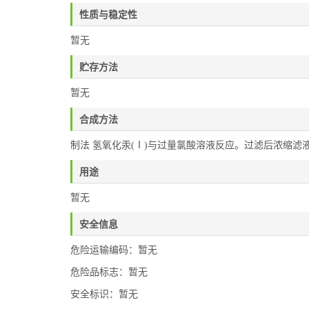
性质与稳定性
暂无
贮存方法
暂无
合成方法
制法 氢氧化汞(Ⅰ)与过量氯酸溶液反应。过滤后浓缩
用途
暂无
安全信息
危险运输编码：暂无
危险品标志：暂无
安全标识：暂无