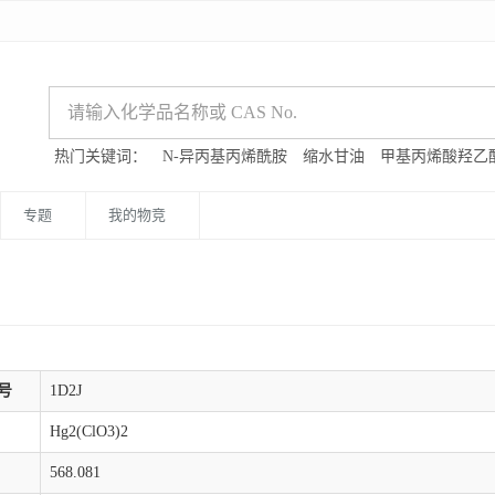
热门关键词：
N-异丙基丙烯酰胺
缩水甘油
甲基丙烯酸羟乙
专题
我的物竞
号
1D2J
Hg2(ClO3)2
568.081