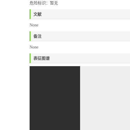
危险标识：暂无
文献
None
备注
None
表征图谱