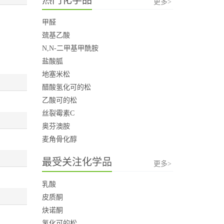
更多>
甲醛
巯基乙酸
N,N-二甲基甲酰胺
盐酸胍
地塞米松
醋酸氢化可的松
乙酸可的松
丝裂霉素C
奥芬澳胺
麦角骨化醇
最受关注化学品
更多>
乳酸
皮质酮
炔诺酮
氢化可的松