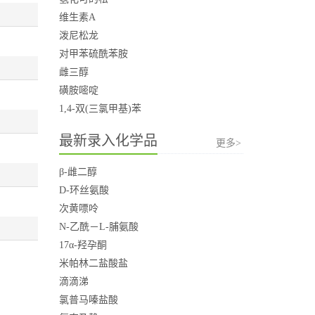
维生素A
泼尼松龙
对甲苯硫酰苯胺
雌三醇
磺胺嘧啶
1,4-双(三氯甲基)苯
最新录入化学品
更多>
β-雌二醇
D-环丝氨酸
次黄嘌呤
N-乙酰－L-脯氨酸
17α-羟孕酮
米帕林二盐酸盐
滴滴涕
氯普马嗪盐酸