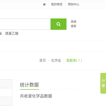
我的物竞
帮助中心
高级
搜索
酯
巯基乙酸
首页
化学品
氯酸汞(Ⅰ)
统计数据
共收录化学品数据