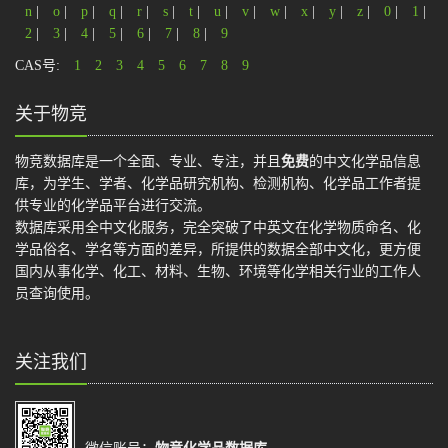
n
|
o
|
p
|
q
|
r
|
s
|
t
|
u
|
v
|
w
|
x
|
y
|
z
|
0
|
1
|
2
|
3
|
4
|
5
|
6
|
7
|
8
|
9
CAS号:
1
2
3
4
5
6
7
8
9
关于物竞
物竞数据库是一个全面、专业、专注，并且
免费
的中文化学品信息
库，为学生、学者、化学品研究机构、检测机构、化学品工作者提
供专业的化学品平台进行交流。
数据库采用全中文化服务，完全突破了中英文在化学物质命名、化
学品俗名、学名等方面的差异，所提供的数据全部中文化，更方便
国内从事化学、化工、材料、生物、环境等化学相关行业的工作人
员查询使用。
关注我们