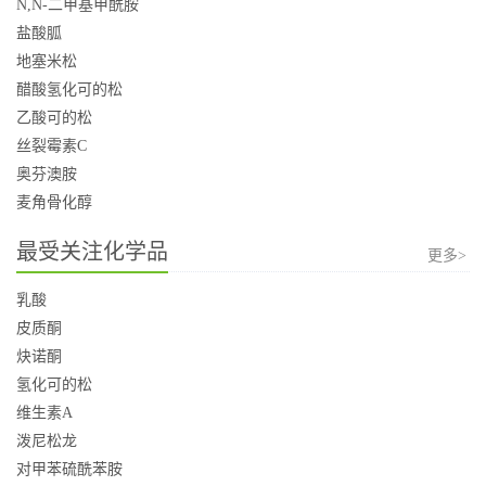
N,N-二甲基甲酰胺
盐酸胍
地塞米松
醋酸氢化可的松
乙酸可的松
丝裂霉素C
奥芬澳胺
麦角骨化醇
最受关注化学品
更多>
乳酸
皮质酮
炔诺酮
氢化可的松
维生素A
泼尼松龙
对甲苯硫酰苯胺