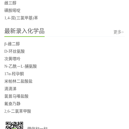
雌三醇
磺胺嘧啶
1,4-双(三氯甲基)苯
最新录入化学品
更多>
β-雌二醇
D-环丝氨酸
次黄嘌呤
N-乙酰－L-脯氨酸
17α-羟孕酮
米帕林二盐酸盐
滴滴涕
氯普马嗪盐酸
氟奋乃静
2,6-二氯苯甲酸
微信扫一扫