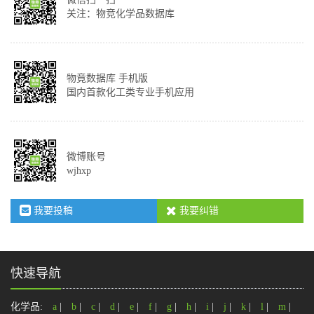
关注：物竞化学品数据库
物竟数据库 手机版
国内首款化工类专业手机应用
微博账号
wjhxp
我要投稿
我要纠错
快速导航
化学品:
a
|
b
|
c
|
d
|
e
|
f
|
g
|
h
|
i
|
j
|
k
|
l
|
m
|