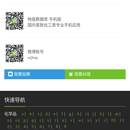
物竟数据库 手机版
国内首款化工类专业手机应用
微博账号
wjhxp
我要投稿
我要纠错
快速导航
化学品:
a
|
b
|
c
|
d
|
e
|
f
|
g
|
h
|
i
|
j
|
k
|
l
|
m
|
n
|
o
|
p
|
q
|
r
|
s
|
t
|
u
|
v
|
w
|
x
|
y
|
z
|
0
|
1
|
2
|
3
|
4
|
5
|
6
|
7
|
8
|
9