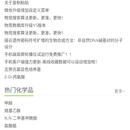
关于复制粘贴
微信升级增加自定义菜单
物竞搜索算法更新，更准，更快！
物竞数据库升级V5版本
物竞搜索算法更新，更准，更快！
接近遗传密码符号扩增的生物合成方法：非自然DNA碱基对的分子
设计
手机端首屏轮播位试运行免费推广！！
手机客户端强力更新-离线收藏数据可以自动增加啦！
志贺氏菌显色培养基
Z-D-丙氨酸
热门化学品
更多>
甲醛
巯基乙酸
N,N-二甲基甲酰胺
盐酸胍