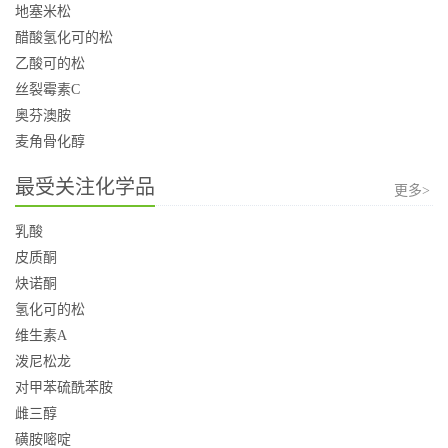
地塞米松
醋酸氢化可的松
乙酸可的松
丝裂霉素C
奥芬澳胺
麦角骨化醇
最受关注化学品
更多>
乳酸
皮质酮
炔诺酮
氢化可的松
维生素A
泼尼松龙
对甲苯硫酰苯胺
雌三醇
磺胺嘧啶