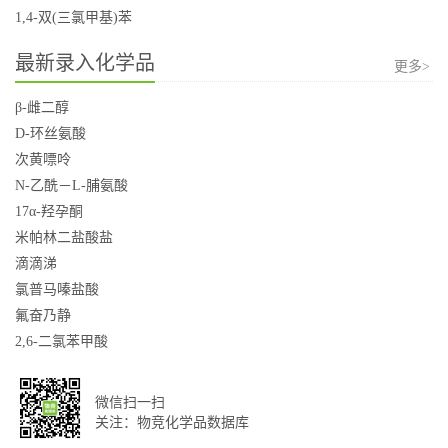
1,4-双(三氯甲基)苯
最新录入化学品
更多>
β-雌二醇
D-环丝氨酸
次黄嘌呤
N-乙酰－L-脯氨酸
17α-羟孕酮
米帕林二盐酸盐
滴滴涕
氯普马嗪盐酸
氟奋乃静
2,6-二氯苯甲酸
微信扫一扫
关注：物竞化学品数据库