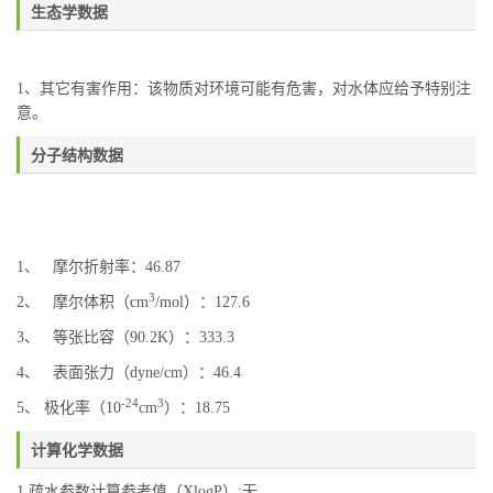
生态学数据
1、其它有害作用：该物质对环境可能有危害，对水体应给予特别注
意。
分子结构数据
1、 摩尔折射率：46.87
3
2、 摩尔体积（cm
/mol）：127.6
3、 等张比容（90.2K）：333.3
4、 表面张力（dyne/cm）：46.4
-24
3
5、 极化率（10
cm
）：18.75
计算化学数据
1.疏水参数计算参考值（XlogP）:无