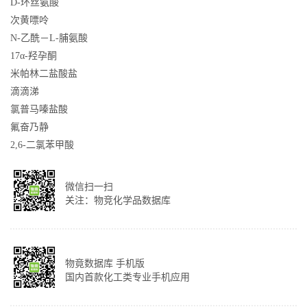
D-环丝氨酸
次黄嘌呤
N-乙酰－L-脯氨酸
17α-羟孕酮
米帕林二盐酸盐
滴滴涕
氯普马嗪盐酸
氟奋乃静
2,6-二氯苯甲酸
微信扫一扫
关注：物竞化学品数据库
物竟数据库 手机版
国内首款化工类专业手机应用