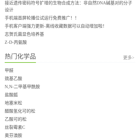
接近遗传密码符号扩增的生物合成方法：非自然DNA碱基对的分子
设计
手机端首屏轮播位试运行免费推广！！
手机客户端强力更新-离线收藏数据可以自动增加啦！
志贺氏菌显色培养基
Z-D-丙氨酸
热门化学品
更多>
甲醛
巯基乙酸
N,N-二甲基甲酰胺
盐酸胍
地塞米松
醋酸氢化可的松
乙酸可的松
丝裂霉素C
奥芬澳胺