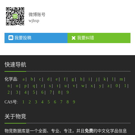
微博账号
wjhxp
我要投稿
我要纠错
快速导航
化学品:
a
|
b
|
c
|
d
|
e
|
f
|
g
|
h
|
i
|
j
|
k
|
l
|
m
|
n
|
o
|
p
|
q
|
r
|
s
|
t
|
u
|
v
|
w
|
x
|
y
|
z
|
0
|
1
|
2
|
3
|
4
|
5
|
6
|
7
|
8
|
9
CAS号:
1
2
3
4
5
6
7
8
9
关于物竞
物竞数据库是一个全面、专业、专注，并且
免费
的中文化学品信息