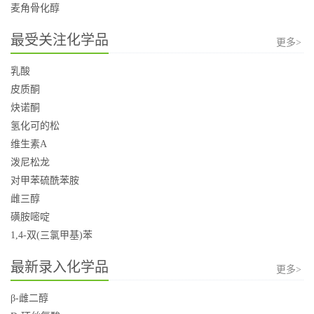
麦角骨化醇
最受关注化学品
更多>
乳酸
皮质酮
炔诺酮
氢化可的松
维生素A
泼尼松龙
对甲苯硫酰苯胺
雌三醇
磺胺嘧啶
1,4-双(三氯甲基)苯
最新录入化学品
更多>
β-雌二醇