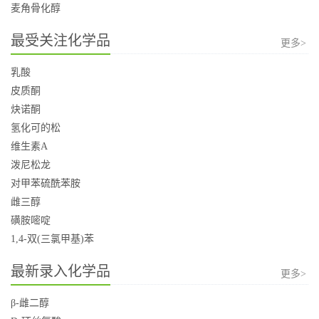
麦角骨化醇
最受关注化学品
更多>
乳酸
皮质酮
炔诺酮
氢化可的松
维生素A
泼尼松龙
对甲苯硫酰苯胺
雌三醇
磺胺嘧啶
1,4-双(三氯甲基)苯
最新录入化学品
更多>
β-雌二醇