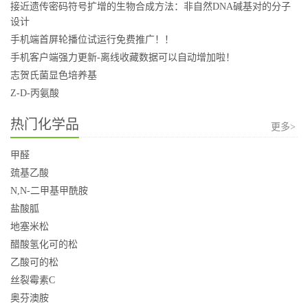
接近遗传密码符号扩增的生物合成方法：非自然DNA碱基对的分子
设计
手机端首屏轮播位试运行免费推广！！
手机客户端强力更新-离线收藏数据可以自动增加啦！
志贺氏菌显色培养基
Z-D-丙氨酸
热门化学品
更多>
甲醛
巯基乙酸
N,N-二甲基甲酰胺
盐酸胍
地塞米松
醋酸氢化可的松
乙酸可的松
丝裂霉素C
奥芬澳胺