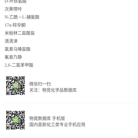
D-环丝氨酸
次黄嘌呤
N-乙酰－L-脯氨酸
17α-羟孕酮
米帕林二盐酸盐
滴滴涕
氯普马嗪盐酸
氟奋乃静
2,6-二氯苯甲酸
微信扫一扫
关注：物竞化学品数据库
物竟数据库 手机版
国内首款化工类专业手机应用