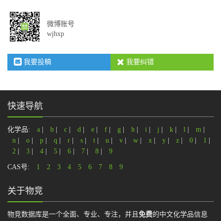
微博账号
wjhxp
我要投稿
我要纠错
快速导航
化学品:
a
|
b
|
c
|
d
|
e
|
f
|
g
|
h
|
i
|
j
|
k
|
l
|
m
|
n
|
o
|
p
|
q
|
r
|
s
|
t
|
u
|
v
|
w
|
x
|
y
|
z
|
0
|
1
|
2
|
3
|
4
|
5
|
6
|
7
|
8
|
9
CAS号:
1
2
3
4
5
6
7
8
9
关于物竞
物竞数据库是一个全面、专业、专注，并且
免费
的中文化学品信息