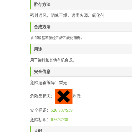
贮存方法
密封通风，阴凉干燥，远离火源、氧化剂
合成方法
由邻硝基苯胺经乙酐乙酰化而得。
用途
用于染料和其他有机合成。
安全信息
危险运输编码：暂无
危险品标志：
刺激
安全标识：
S26
S37/S39
危险标识：
R36/37/38
文献