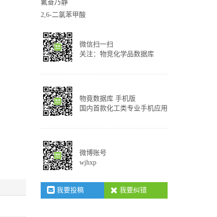
氟奋乃静
2,6-二氯苯甲酸
微信扫一扫
关注：物竞化学品数据库
物竟数据库 手机版
国内首款化工类专业手机应用
微博账号
wjhxp
我要投稿
我要纠错