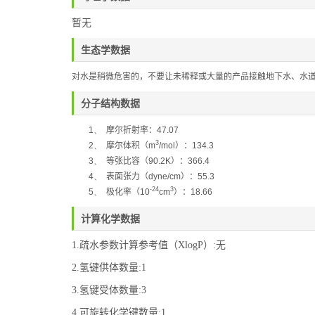
暂无
生态学数据
对水是稍微危害的，不要让未稀释或大量的产品接触地下水、水
分子结构数据
1、
摩尔折射率：
47.07
3
2、
摩尔体积（
m
/mol
）：
134.3
3、
等张比容（
90.2K
）：
366.4
4、
表面张力（
dyne/cm
）：
55.3
-24
3
5、
极化率
（
10
cm
）：
18.66
计算化学数据
1.疏水参数计算参考值（XlogP）:无
2.氢键供体数量:1
3.氢键受体数量:3
4.可旋转化学键数量:1