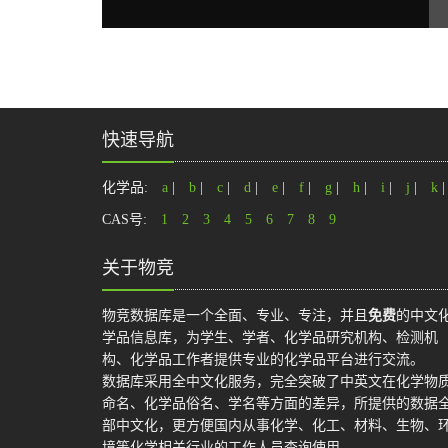
快速导航
化学品:
a
|
b
|
c
|
d
|
e
|
f
|
g
|
h
|
i
|
j
|
k
CAS号:
1
2
3
4
5
6
7
8
9
关于物竞
物竞数据库是一个全面、专业、专注，并且
免费
的中文
学品信息库，为学生、学者、化学品研究机构、检测机
构、化学品工作者提供专业的化学品平台进行交流。
数据库采用全中文化服务，完全突破了中英文在化学物
命名、化学品俗名、学名等方面的差异，所提供的数据
部中文化，更方便国内从事化学、化工、材料、生物、
境等化学相关行业的工作人员查询使用。