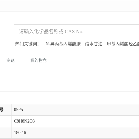
热门关键词：
N-异丙基丙烯酰胺
缩水甘油
甲基丙烯酸羟乙
专题
我的物竞
号
05P5
C8H8N2O3
180.16