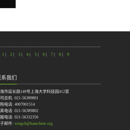
1
|
2
|
3
|
4
|
5
|
6
|
7
|
8
|
9
联系我们
海市延长路149号上海大学科技园412室
司总机: 021-56389801
购电话: 4007001514
真电话: 021-56389802
服电话: 021-56332350
子邮件:
wingch@basechem.org