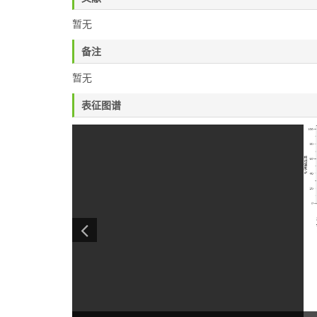
暂无
备注
暂无
表征图谱