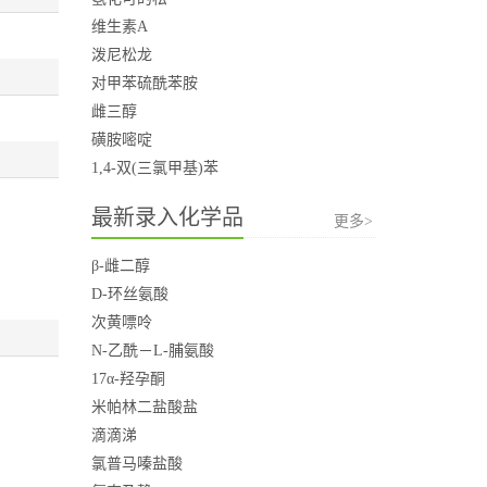
维生素A
泼尼松龙
对甲苯硫酰苯胺
雌三醇
磺胺嘧啶
1,4-双(三氯甲基)苯
最新录入化学品
更多>
β-雌二醇
D-环丝氨酸
次黄嘌呤
N-乙酰－L-脯氨酸
17α-羟孕酮
米帕林二盐酸盐
滴滴涕
氯普马嗪盐酸