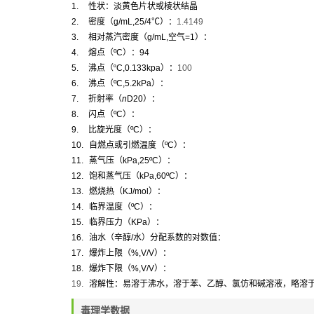
1.
性状：
淡黄色片状或棱状结晶
2.
密度（
g/mL,25/4
℃
）：
1.4149
3.
相对蒸汽密度（
g/mL,
空气
=1
）：
4.
熔点（
ºC
）：
94
5.
沸点（º
C,0.133kpa
）：
100
6.
沸点（
ºC,5.2kPa
）：
7.
折射率
（
n
D20
）：
8.
闪点（
ºC
）：
9.
比旋光度
（
ºC
）：
10.
自燃点或引燃温度（
ºC
）：
11.
蒸气压（
kPa,25ºC
）：
12.
饱和蒸气压（
kPa,60ºC
）：
13.
燃烧热（
KJ/mol
）：
14.
临界温度（
ºC
）：
15.
临界压力（
KPa
）：
16.
油水（辛醇
/
水）分配系数的对数值：
17.
爆炸上限（
%,V/V
）：
18.
爆炸下限（
%,V/V
）：
19.
溶解性：
易溶于沸水，溶于苯、乙醇、氯仿和碱溶液，略溶
毒理学数据