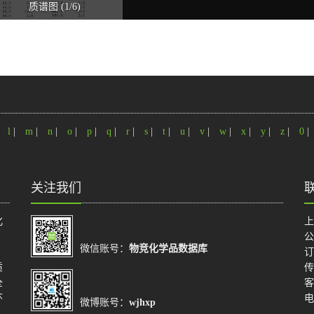
质谱图 (1/6)
|
l
|
m
|
n
|
o
|
p
|
q
|
r
|
s
|
t
|
u
|
v
|
w
|
x
|
y
|
z
|
0
|
关注我们
化
上
公
微信账号：
物竞化学品数据库
订
质
传
全
客
环
电
微博账号：
wjhxp