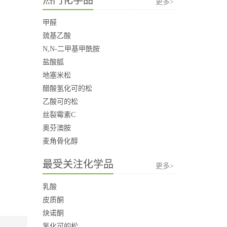
更多>
甲醛
巯基乙酸
N,N-二甲基甲酰胺
盐酸胍
地塞米松
醋酸氢化可的松
乙酸可的松
丝裂霉素C
奥芬澳胺
麦角骨化醇
最受关注化学品
更多>
乳酸
皮质酮
炔诺酮
氢化可的松