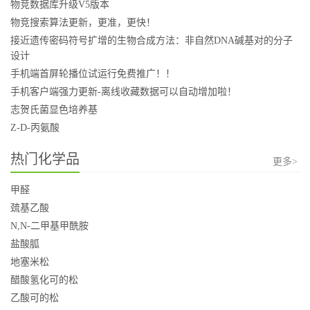
物竞数据库升级V5版本
物竞搜索算法更新，更准，更快！
接近遗传密码符号扩增的生物合成方法：非自然DNA碱基对的分子
设计
手机端首屏轮播位试运行免费推广！！
手机客户端强力更新-离线收藏数据可以自动增加啦！
志贺氏菌显色培养基
Z-D-丙氨酸
热门化学品
更多>
甲醛
巯基乙酸
N,N-二甲基甲酰胺
盐酸胍
地塞米松
醋酸氢化可的松
乙酸可的松