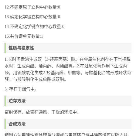
12.不确定原子立构中心数量:0
13.确定化学键立构中心数量:0
14.不确定化学键立构中心数量:0
15.共价键单元数量:1
性质与稳定性
1.长时间煮沸生成双（3-羟基丙基）醚。在金属催化剂存在下气相脱
水时，生成丙醛、烯丙醇、丙烯醛等。2.在过氧化氢作用下生成丙
醛。用钒酸氧化生成2-羟基丙醛、甲酸等。与羰基化合物形成环状缩
醛。与羧酸酯化生成单酯或双酯。
3. 存在于烟气中。
贮存方法
密封保存，放置在通风，干燥的环境中。
合成方法
精制方法用活性炭处理后分馏或与甲基环己烷共沸蒸馏可以除去甘