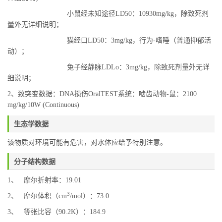
小鼠经未知途径LD50：10930mg/kg，除致死剂
量外无详细说明；
猫经口LD50：3mg/kg，行为-嗜睡（普通抑郁活
动）；
兔子经静脉LDLo：3mg/kg，除致死剂量外无详
细说明；
2、致突变数据：DNA损伤OralTEST系统：啮齿动物-鼠：2100
mg/kg/10W (Continuous)
生态学数据
该物质对环境可能有危害，对水体应给予特别注意。
分子结构数据
1、 摩尔折射率：19.01
3
2、 摩尔体积（cm
/mol）：73.0
3、 等张比容（90.2K）：184.9