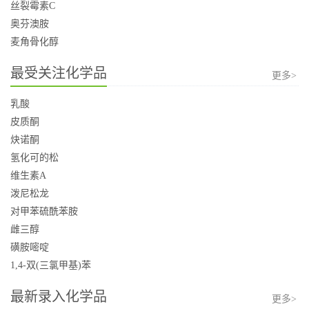
丝裂霉素C
奥芬澳胺
麦角骨化醇
最受关注化学品
更多>
乳酸
皮质酮
炔诺酮
氢化可的松
维生素A
泼尼松龙
对甲苯硫酰苯胺
雌三醇
磺胺嘧啶
1,4-双(三氯甲基)苯
最新录入化学品
更多>