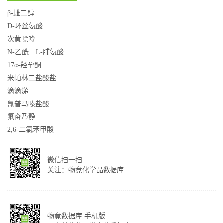
β-雌二醇
D-环丝氨酸
次黄嘌呤
N-乙酰－L-脯氨酸
17α-羟孕酮
米帕林二盐酸盐
滴滴涕
氯普马嗪盐酸
氟奋乃静
2,6-二氯苯甲酸
微信扫一扫
关注：物竞化学品数据库
物竟数据库 手机版