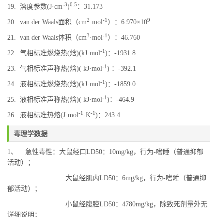
-3
0.5
19. 溶度参数(J·cm
)
：31.173
2
-1
9
20. van der Waals面积（cm
·mol
）：6.970×10
3
-1
21. van der Waals体积（cm
·mol
）：46.760
-1
22. 气相标准燃烧热(焓)(kJ·mol
)：-1931.8
-1
23. 气相标准声称热(焓)( kJ·mol
) ：-392.1
-1
24. 液相标准燃烧热(焓)(kJ·mol
)：-1859.0
-1
25. 液相标准声称热(焓)( kJ·mol
)：-464.9
-1
-1
26. 液相标准热熔(J·mol
·K
)：243.4
毒理学数据
1、 急性毒性：大鼠经口LD50：10mg/kg，行为-嗜睡（普通抑郁
活动）；
大鼠经肌内LD50：6mg/kg，行为-嗜睡（普通抑
郁活动）；
小鼠经腹腔LD50：4780mg/kg，除致死剂量外无
详细说明；