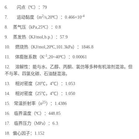
6. 闪点（ºC）：79
2
-4
7. 运动黏度（m
/s,20ºC）：0.466×10
8. 蒸气压（kPa,25ºC）：0.8
9. 蒸发热（KJ/mol,b.p.）：57.9
10. 燃烧热（KJ/mol,20ºC,101.3kPa）：1846.8
-1
11. 体膨胀系数（K
,20~40ºC）：0.00061
12. 溶解性：能与水、乙醇、丙酮、氯仿等多种有机溶剂混溶。但
不与苯、四氯化碳、石油醚混溶。
13. 相对密度（20℃，4℃）：1.053
14. 相对密度（25℃，4℃）：1.050
25
15. 常温折射率（n
）：1.4386
16. 临界温度（ºC）：448.85
17. 临界压力（MPa）：6.3
18. 偏心因子：1.152