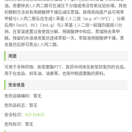
油。若要除去1,2-丙二醇可在减压下分馏或用活性氧化铝处理。其他
的精制方法尚有用碳酸钾干燥后减压蒸馏。欲得高纯度产品可用苯
甲醛与1,3-丙二醇反应生成2-苯基-1,3-二烷（m.p. 47~19℃），分离
后用0.5mol/L HCl（3mL/g）与2-苯基-1,3-二烷一起强烈振摇15分
钟。在室温放置过夜使其分解，用碳酸钾中和后，蒸馏除去苯甲
醛。残留的水溶液用氯仿连续萃取一天，萃取液用碳酸钾干燥，蒸
去氯仿后即可蒸出1,3-丙二醇。
用途
可用于多种药物、新型聚酯PTT、医药中间体及新型抗氧剂的合成。
用于化妆品、刹车油、油墨等，也用作制造聚酯的原料。
安全信息
危险运输编码：暂无
危险品标志：暂无
安全标识：
S23
S24/25
危险标识：暂无