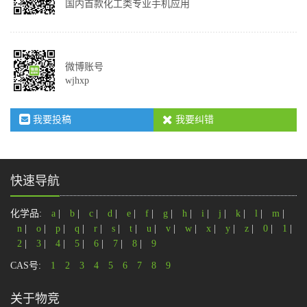
国内首款化工类专业手机应用
微博账号
wjhxp
我要投稿
我要纠错
快速导航
化学品:
a
|
b
|
c
|
d
|
e
|
f
|
g
|
h
|
i
|
j
|
k
|
l
|
m
|
n
|
o
|
p
|
q
|
r
|
s
|
t
|
u
|
v
|
w
|
x
|
y
|
z
|
0
|
1
|
2
|
3
|
4
|
5
|
6
|
7
|
8
|
9
CAS号:
1
2
3
4
5
6
7
8
9
关于物竞