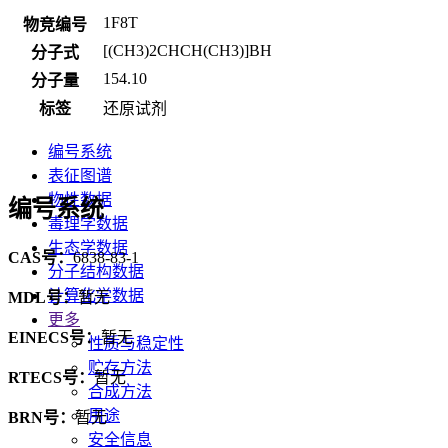
1F8T
物竞编号
[(CH3)2CHCH(CH3)]BH
分子式
154.10
分子量
标签
还原试剂
编号系统
表征图谱
物性数据
编号系统
毒理学数据
生态学数据
CAS号：
6838-83-1
分子结构数据
计算化学数据
MDL号：
暂无
更多
EINECS号：
暂无
性质与稳定性
贮存方法
RTECS号：
暂无
合成方法
用途
BRN号：
暂无
安全信息