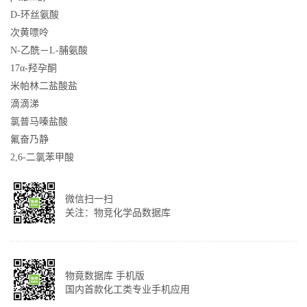
D-环丝氨酸
次黄嘌呤
N-乙酰－L-脯氨酸
17α-羟孕酮
米帕林二盐酸盐
滴滴涕
氯普马嗪盐酸
氟奋乃静
2,6-二氯苯甲酸
微信扫一扫
关注：物竞化学品数据库
物竟数据库 手机版
国内首款化工类专业手机应用