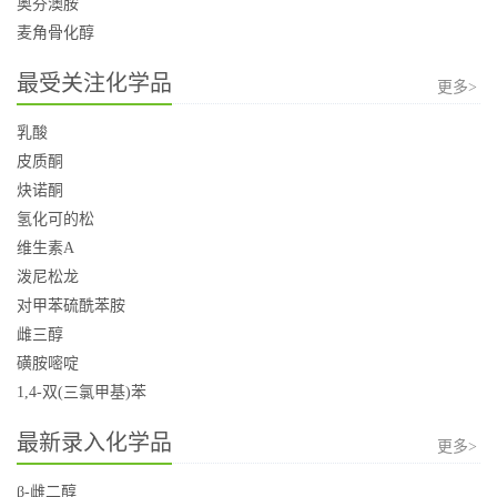
奥芬澳胺
麦角骨化醇
最受关注化学品
更多>
乳酸
皮质酮
炔诺酮
氢化可的松
维生素A
泼尼松龙
对甲苯硫酰苯胺
雌三醇
磺胺嘧啶
1,4-双(三氯甲基)苯
最新录入化学品
更多>
β-雌二醇