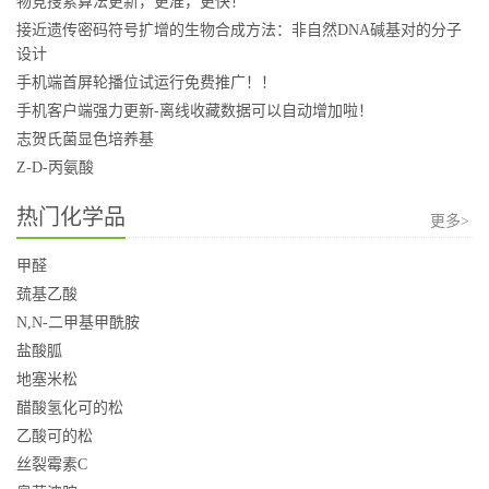
物竞搜索算法更新，更准，更快！
接近遗传密码符号扩增的生物合成方法：非自然DNA碱基对的分子
设计
手机端首屏轮播位试运行免费推广！！
手机客户端强力更新-离线收藏数据可以自动增加啦！
志贺氏菌显色培养基
Z-D-丙氨酸
热门化学品
更多>
甲醛
巯基乙酸
N,N-二甲基甲酰胺
盐酸胍
地塞米松
醋酸氢化可的松
乙酸可的松
丝裂霉素C