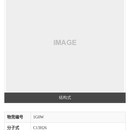
结构式
物竞编号
1G0W
分子式
C13H26