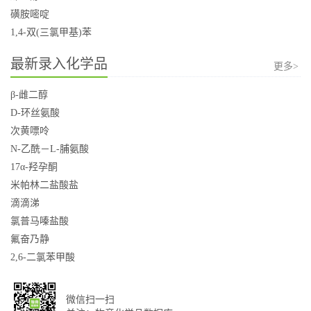
磺胺嘧啶
1,4-双(三氯甲基)苯
最新录入化学品
更多>
β-雌二醇
D-环丝氨酸
次黄嘌呤
N-乙酰－L-脯氨酸
17α-羟孕酮
米帕林二盐酸盐
滴滴涕
氯普马嗪盐酸
氟奋乃静
2,6-二氯苯甲酸
微信扫一扫