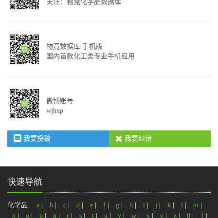
关注：物竞化学品数据库
物竟数据库 手机版
国内首款化工类专业手机应用
微博账号
wjhxp
我要投稿
我要纠错
快速导航
化学品:
a
|
b
|
c
|
d
|
e
|
f
|
g
|
h
|
i
|
j
|
k
|
l
|
m
|
n
|
o
|
p
|
q
|
r
|
s
|
t
|
u
|
v
|
w
|
x
|
y
|
z
|
0
|
1
|