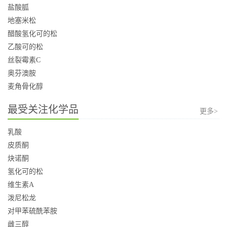
盐酸胍
地塞米松
醋酸氢化可的松
乙酸可的松
丝裂霉素C
奥芬澳胺
麦角骨化醇
最受关注化学品
更多>
乳酸
皮质酮
炔诺酮
氢化可的松
维生素A
泼尼松龙
对甲苯硫酰苯胺
雌三醇