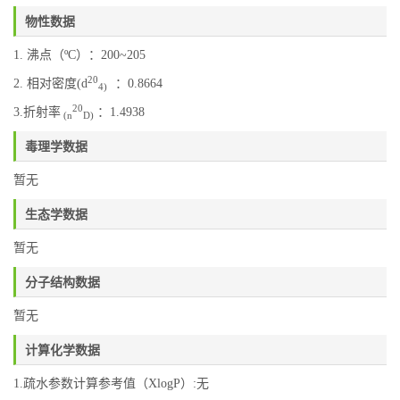
物性数据
1. 沸点（ºC）：200~205
20
2. 相对密度(d
：0.8664
4)
20
3.折射率
：1.4938
(n
D)
毒理学数据
暂无
生态学数据
暂无
分子结构数据
暂无
计算化学数据
1.疏水参数计算参考值（XlogP）:无