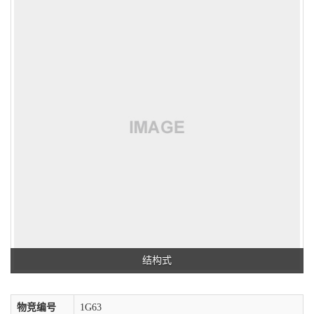
结构式
物竞编号
1G63