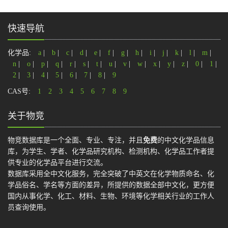
快速导航
化学品:
a
|
b
|
c
|
d
|
e
|
f
|
g
|
h
|
i
|
j
|
k
|
l
|
m
|
n
|
o
|
p
|
q
|
r
|
s
|
t
|
u
|
v
|
w
|
x
|
y
|
z
|
0
|
1
|
2
|
3
|
4
|
5
|
6
|
7
|
8
|
9
CAS号:
1
2
3
4
5
6
7
8
9
关于物竞
物竞数据库是一个全面、专业、专注，并且
免费
的中文化学品信息
库，为学生、学者、化学品研究机构、检测机构、化学品工作者提
供专业的化学品平台进行交流。
数据库采用全中文化服务，完全突破了中英文在化学物质命名、化
学品俗名、学名等方面的差异，所提供的数据全部中文化，更方便
国内从事化学、化工、材料、生物、环境等化学相关行业的工作人
员查询使用。