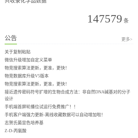
共收录化学品数据
147579
条
公告
更多>
关于复制粘贴
微信升级增加自定义菜单
物竞搜索算法更新，更准，更快！
物竞数据库升级V5版本
物竞搜索算法更新，更准，更快！
接近遗传密码符号扩增的生物合成方法：非自然DNA碱基对的分子
设计
手机端首屏轮播位试运行免费推广！！
手机客户端强力更新-离线收藏数据可以自动增加啦！
志贺氏菌显色培养基
Z-D-丙氨酸