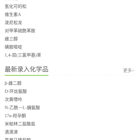
氢化可的松
维生素A
泼尼松龙
对甲苯硫酰苯胺
雌三醇
磺胺嘧啶
1,4-双(三氯甲基)苯
最新录入化学品
更多>
β-雌二醇
D-环丝氨酸
次黄嘌呤
N-乙酰－L-脯氨酸
17α-羟孕酮
米帕林二盐酸盐
滴滴涕