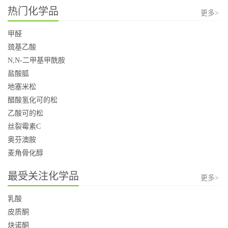
热门化学品
更多>
甲醛
巯基乙酸
N,N-二甲基甲酰胺
盐酸胍
地塞米松
醋酸氢化可的松
乙酸可的松
丝裂霉素C
奥芬澳胺
麦角骨化醇
最受关注化学品
更多>
乳酸
皮质酮
炔诺酮