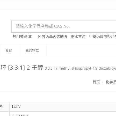
热门关键词：
N-异丙基丙烯酰胺
缩水甘油
甲基丙烯酸羟乙
专题
我的物竞
-[3.3.1]-2-壬醇
3,3,5-Trimethyl-8-isopropyl-4,9-dioxabicy
首页
化学
号
1ETV