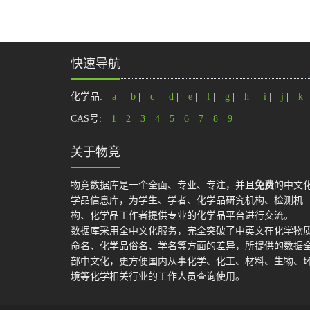
快速导航
化学品:
a
|
b
|
c
|
d
|
e
|
f
|
g
|
h
|
i
|
j
|
k
CAS号:
1
2
3
4
5
6
7
8
9
关于物竞
物竞数据库是一个全面、专业、专注，并且
免费
的中文
学品信息库，为学生、学者、化学品研究机构、检测机
构、化学品工作者提供专业的化学品平台进行交流。
数据库采用全中文化服务，完全突破了中英文在化学物
命名、化学品俗名、学名等方面的差异，所提供的数据
部中文化，更方便国内从事化学、化工、材料、生物、
境等化学相关行业的工作人员查询使用。