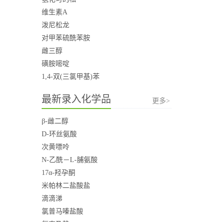
维生素A
泼尼松龙
对甲苯硫酰苯胺
雌三醇
磺胺嘧啶
1,4-双(三氯甲基)苯
最新录入化学品
更多>
β-雌二醇
D-环丝氨酸
次黄嘌呤
N-乙酰－L-脯氨酸
17α-羟孕酮
米帕林二盐酸盐
滴滴涕
氯普马嗪盐酸