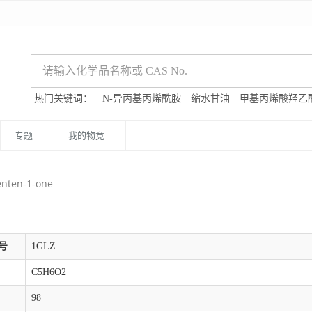
热门关键词：
N-异丙基丙烯酰胺
缩水甘油
甲基丙烯酸羟乙
专题
我的物竞
enten-1-one
号
1GLZ
C5H6O2
98