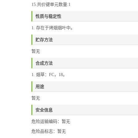
15.共价键单元数量:1
性质与稳定性
1. 存在于烤烟烟叶中。
贮存方法
暂无
合成方法
1. 烟草：FC，18。
用途
暂无
安全信息
危险运输编码：暂无
危险品标志：暂无