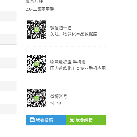
氟奋乃静
2,6-二氯苯甲酸
微信扫一扫
关注：物竞化学品数据库
物竟数据库 手机版
国内首款化工类专业手机应用
微博账号
wjhxp
我要投稿
我要纠错