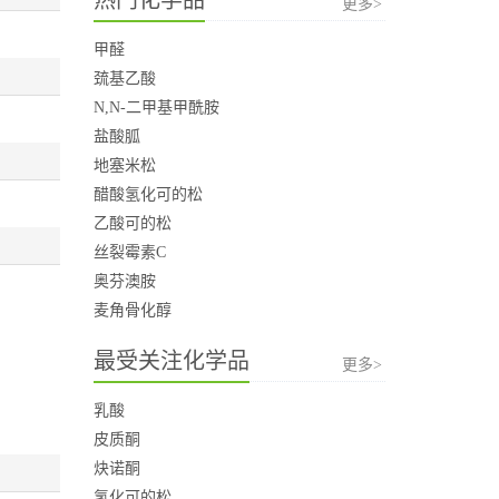
更多>
甲醛
巯基乙酸
N,N-二甲基甲酰胺
盐酸胍
地塞米松
醋酸氢化可的松
乙酸可的松
丝裂霉素C
奥芬澳胺
麦角骨化醇
最受关注化学品
更多>
乳酸
皮质酮
炔诺酮
氢化可的松