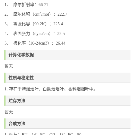
1、 摩尔折射率：66.71
3
2、 摩尔体积（cm
/mol）：222.7
3、 等张比容（90.2K）：225.4
4、 表面张力（dyne/cm）：32.5
5、 极化率（10-24cm3）：26.44
计算化学数据
暂无
性质与稳定性
1. 存在于烤烟烟叶、白肋烟烟叶、香料烟烟叶中。
贮存方法
暂无
合成方法
1. 烟草：BU，14；FC，OR，18；FC，50。