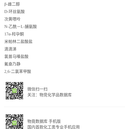
β-雌二醇
D-环丝氨酸
次黄嘌呤
N-乙酰－L-脯氨酸
17α-羟孕酮
米帕林二盐酸盐
滴滴涕
氯普马嗪盐酸
氟奋乃静
2,6-二氯苯甲酸
微信扫一扫
关注：物竞化学品数据库
物竟数据库 手机版
国内首款化工类专业手机应用