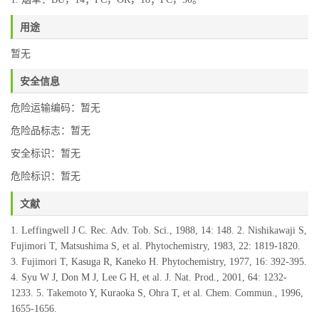
用途
暂无
安全信息
危险运输编码：暂无
危险品标志：暂无
安全标识：暂无
危险标识：暂无
文献
1. Leffingwell J C. Rec. Adv. Tob. Sci., 1988, 14: 148. 2. Nishikawaji S,
Fujimori T, Matsushima S, et al. Phytochemistry, 1983, 22: 1819-1820.
3. Fujimori T, Kasuga R, Kaneko H. Phytochemistry, 1977, 16: 392-395.
4. Syu W J, Don M J, Lee G H, et al. J. Nat. Prod., 2001, 64: 1232-
1233. 5. Takemoto Y, Kuraoka S, Ohra T, et al. Chem. Commun., 1996,
1655-1656.