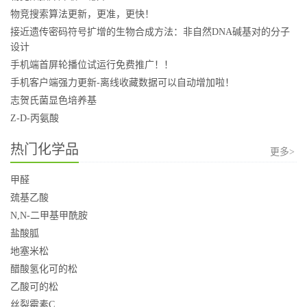
物竞搜索算法更新，更准，更快！
接近遗传密码符号扩增的生物合成方法：非自然DNA碱基对的分子
设计
手机端首屏轮播位试运行免费推广！！
手机客户端强力更新-离线收藏数据可以自动增加啦！
志贺氏菌显色培养基
Z-D-丙氨酸
热门化学品
更多>
甲醛
巯基乙酸
N,N-二甲基甲酰胺
盐酸胍
地塞米松
醋酸氢化可的松
乙酸可的松
丝裂霉素C