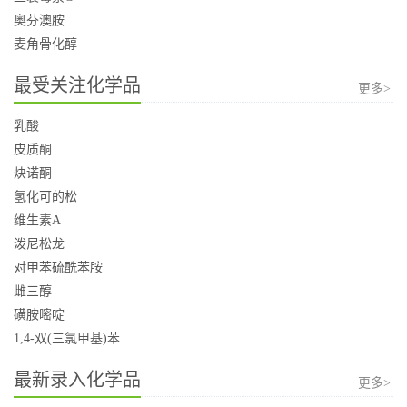
奥芬澳胺
麦角骨化醇
最受关注化学品
更多>
乳酸
皮质酮
炔诺酮
氢化可的松
维生素A
泼尼松龙
对甲苯硫酰苯胺
雌三醇
磺胺嘧啶
1,4-双(三氯甲基)苯
最新录入化学品
更多>