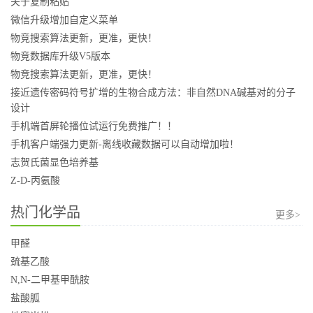
关于复制粘贴
微信升级增加自定义菜单
物竞搜索算法更新，更准，更快！
物竞数据库升级V5版本
物竞搜索算法更新，更准，更快！
接近遗传密码符号扩增的生物合成方法：非自然DNA碱基对的分子
设计
手机端首屏轮播位试运行免费推广！！
手机客户端强力更新-离线收藏数据可以自动增加啦！
志贺氏菌显色培养基
Z-D-丙氨酸
热门化学品
更多>
甲醛
巯基乙酸
N,N-二甲基甲酰胺
盐酸胍