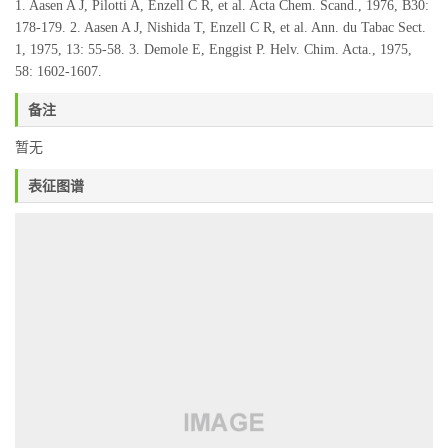
1. Aasen A J, Pilotti A, Enzell C R, et al. Acta Chem. Scand., 1976, B30:
178-179. 2. Aasen A J, Nishida T, Enzell C R, et al. Ann. du Tabac Sect.
1, 1975, 13: 55-58. 3. Demole E, Enggist P. Helv. Chim. Acta., 1975,
58: 1602-1607.
备注
暂无
表征图谱