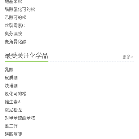
地塞米松
醋酸氢化可的松
乙酸可的松
丝裂霉素C
奥芬澳胺
麦角骨化醇
最受关注化学品
更多>
乳酸
皮质酮
炔诺酮
氢化可的松
维生素A
泼尼松龙
对甲苯硫酰苯胺
雌三醇
磺胺嘧啶