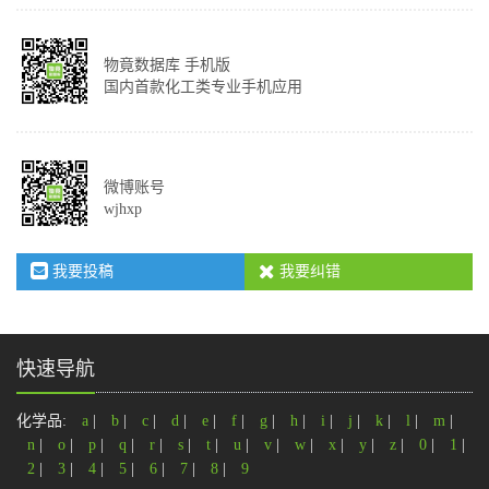
物竟数据库 手机版
国内首款化工类专业手机应用
微博账号
wjhxp
我要投稿
我要纠错
快速导航
化学品:
a
|
b
|
c
|
d
|
e
|
f
|
g
|
h
|
i
|
j
|
k
|
l
|
m
|
n
|
o
|
p
|
q
|
r
|
s
|
t
|
u
|
v
|
w
|
x
|
y
|
z
|
0
|
1
|
2
|
3
|
4
|
5
|
6
|
7
|
8
|
9