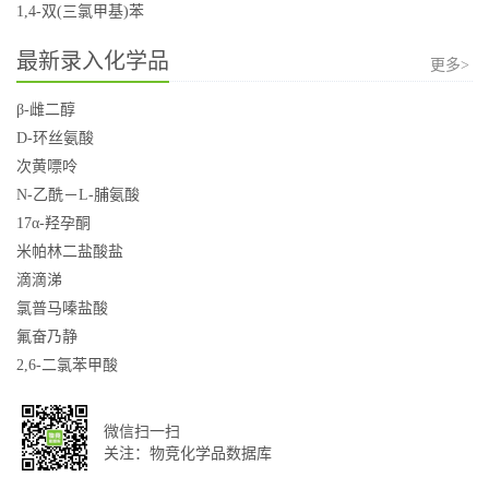
1,4-双(三氯甲基)苯
最新录入化学品
更多>
β-雌二醇
D-环丝氨酸
次黄嘌呤
N-乙酰－L-脯氨酸
17α-羟孕酮
米帕林二盐酸盐
滴滴涕
氯普马嗪盐酸
氟奋乃静
2,6-二氯苯甲酸
微信扫一扫
关注：物竞化学品数据库