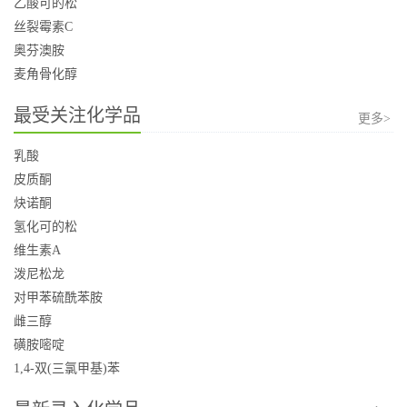
乙酸可的松
丝裂霉素C
奥芬澳胺
麦角骨化醇
最受关注化学品
更多>
乳酸
皮质酮
炔诺酮
氢化可的松
维生素A
泼尼松龙
对甲苯硫酰苯胺
雌三醇
磺胺嘧啶
1,4-双(三氯甲基)苯