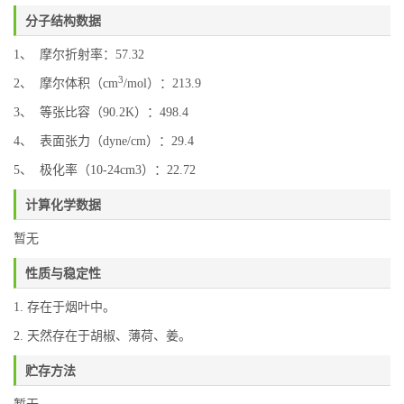
分子结构数据
1、 摩尔折射率：57.32
3
2、 摩尔体积（cm
/mol）：213.9
3、 等张比容（90.2K）：498.4
4、 表面张力（dyne/cm）：29.4
5、 极化率（10-24cm3）：22.72
计算化学数据
暂无
性质与稳定性
1. 存在于烟叶中。
2. 天然存在于胡椒、薄荷、姜。
贮存方法