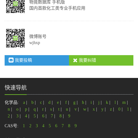
物竟数据库 手机版
国内首款化工类专业手机应用
微博账号
wjhxp
我要投稿
我要纠错
快速导航
化学品:
a
|
b
|
c
|
d
|
e
|
f
|
g
|
h
|
i
|
j
|
k
|
l
|
m
|
n
|
o
|
p
|
q
|
r
|
s
|
t
|
u
|
v
|
w
|
x
|
y
|
z
|
0
|
1
|
2
|
3
|
4
|
5
|
6
|
7
|
8
|
9
CAS号:
1
2
3
4
5
6
7
8
9