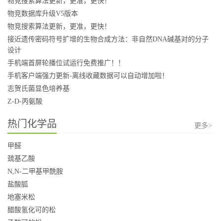
物竞搜索算法更新，更准，更快！
物竞数据库升级V5版本
物竞搜索算法更新，更准，更快！
接近遗传密码符号扩增的生物合成方法：非自然DNA碱基对的分子
设计
手机端首屏轮播位试运行免费推广！！
手机客户端强力更新-离线收藏数据可以自动增加啦！
志贺氏菌显色培养基
Z-D-丙氨酸
热门化学品
更多>
甲醛
巯基乙酸
N,N-二甲基甲酰胺
盐酸胍
地塞米松
醋酸氢化可的松