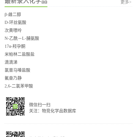
最新录入化学品
更多>
β-雌二醇
D-环丝氨酸
次黄嘌呤
N-乙酰－L-脯氨酸
17α-羟孕酮
米帕林二盐酸盐
滴滴涕
氯普马嗪盐酸
氟奋乃静
2,6-二氯苯甲酸
微信扫一扫
关注：物竞化学品数据库