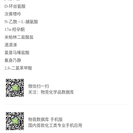
D-环丝氨酸
次黄嘌呤
N-乙酰－L-脯氨酸
17α-羟孕酮
米帕林二盐酸盐
滴滴涕
氯普马嗪盐酸
氟奋乃静
2,6-二氯苯甲酸
微信扫一扫
关注：物竞化学品数据库
物竟数据库 手机版
国内首款化工类专业手机应用