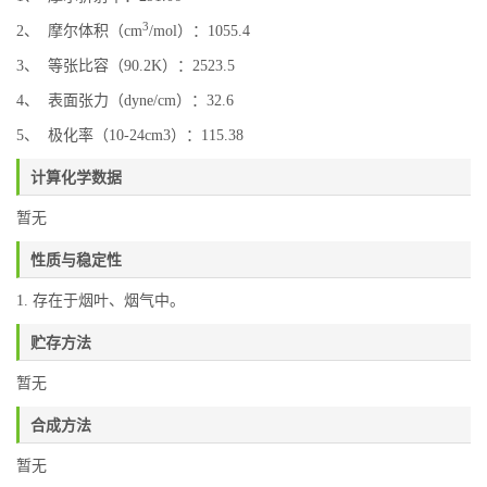
3
2、 摩尔体积（cm
/mol）：1055.4
3、 等张比容（90.2K）：2523.5
4、 表面张力（dyne/cm）：32.6
5、 极化率（10-24cm3）：115.38
计算化学数据
暂无
性质与稳定性
1. 存在于烟叶、烟气中。
贮存方法
暂无
合成方法
暂无