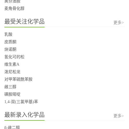
奥芬澳胺
麦角骨化醇
最受关注化学品
更多>
乳酸
皮质酮
炔诺酮
氢化可的松
维生素A
泼尼松龙
对甲苯硫酰苯胺
雌三醇
磺胺嘧啶
1,4-双(三氯甲基)苯
最新录入化学品
更多>
β-雌二醇