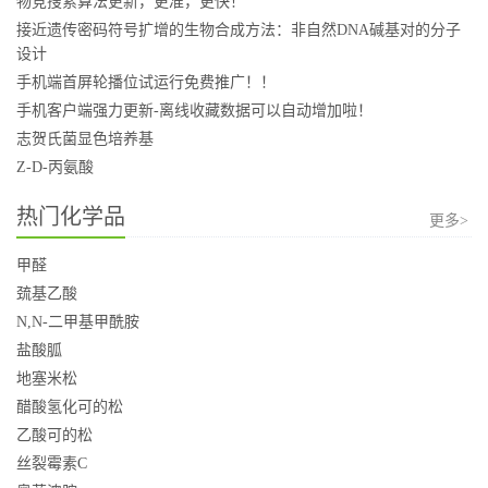
物竞搜索算法更新，更准，更快！
接近遗传密码符号扩增的生物合成方法：非自然DNA碱基对的分子
设计
手机端首屏轮播位试运行免费推广！！
手机客户端强力更新-离线收藏数据可以自动增加啦！
志贺氏菌显色培养基
Z-D-丙氨酸
热门化学品
更多>
甲醛
巯基乙酸
N,N-二甲基甲酰胺
盐酸胍
地塞米松
醋酸氢化可的松
乙酸可的松
丝裂霉素C