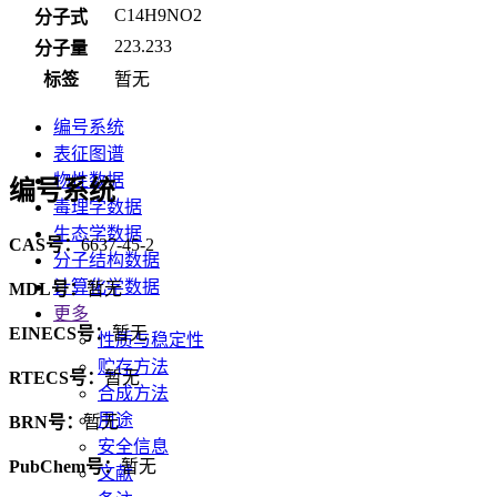
C14H9NO2
分子式
223.233
分子量
标签
暂无
编号系统
表征图谱
物性数据
编号系统
毒理学数据
生态学数据
CAS号：
6637-45-2
分子结构数据
计算化学数据
MDL号：
暂无
更多
EINECS号：
暂无
性质与稳定性
贮存方法
RTECS号：
暂无
合成方法
用途
BRN号：
暂无
安全信息
PubChem号：
暂无
文献