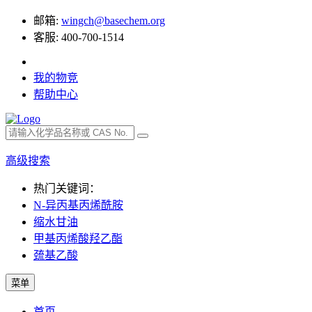
邮箱:
wingch@basechem.org
客服: 400-700-1514
我的物竞
帮助中心
高级搜索
热门关键词：
N-异丙基丙烯酰胺
缩水甘油
甲基丙烯酸羟乙酯
巯基乙酸
菜单
首页