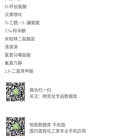
D-环丝氨酸
次黄嘌呤
N-乙酰－L-脯氨酸
17α-羟孕酮
米帕林二盐酸盐
滴滴涕
氯普马嗪盐酸
氟奋乃静
2,6-二氯苯甲酸
微信扫一扫
关注：物竞化学品数据库
物竟数据库 手机版
国内首款化工类专业手机应用