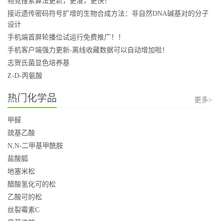
物竞搜索算法更新，更准，更快！
接近遗传密码符号扩增的生物合成方法：非自然DNA碱基对的分子
设计
手机端首屏轮播位试运行免费推广！！
手机客户端强力更新-离线收藏数据可以自动增加啦！
志贺氏菌显色培养基
Z-D-丙氨酸
热门化学品
更多>
甲醛
巯基乙酸
N,N-二甲基甲酰胺
盐酸胍
地塞米松
醋酸氢化可的松
乙酸可的松
丝裂霉素C