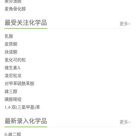
奥芬澳胺
麦角骨化醇
最受关注化学品
更多>
乳酸
皮质酮
炔诺酮
氢化可的松
维生素A
泼尼松龙
对甲苯硫酰苯胺
雌三醇
磺胺嘧啶
1,4-双(三氯甲基)苯
最新录入化学品
更多>
β-雌二醇