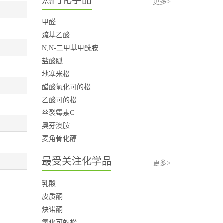
更多>
甲醛
巯基乙酸
N,N-二甲基甲酰胺
盐酸胍
地塞米松
醋酸氢化可的松
乙酸可的松
丝裂霉素C
奥芬澳胺
麦角骨化醇
最受关注化学品
更多>
乳酸
皮质酮
炔诺酮
氢化可的松