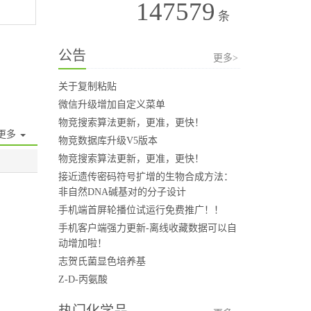
147579
条
公告
更多>
关于复制粘贴
微信升级增加自定义菜单
物竞搜索算法更新，更准，更快！
更多
物竞数据库升级V5版本
物竞搜索算法更新，更准，更快！
接近遗传密码符号扩增的生物合成方法：
非自然DNA碱基对的分子设计
手机端首屏轮播位试运行免费推广！！
手机客户端强力更新-离线收藏数据可以自
动增加啦！
志贺氏菌显色培养基
Z-D-丙氨酸
热门化学品