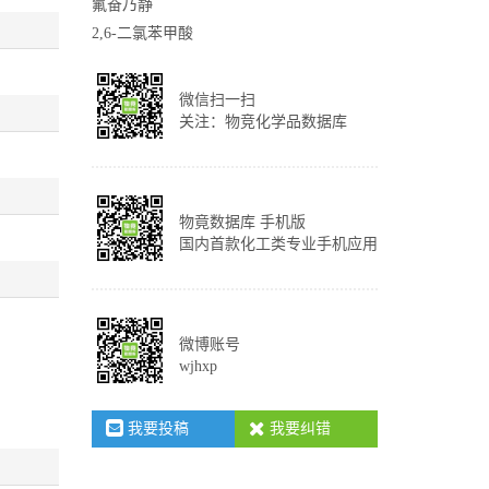
氟奋乃静
2,6-二氯苯甲酸
微信扫一扫
关注：物竞化学品数据库
物竟数据库 手机版
国内首款化工类专业手机应用
微博账号
wjhxp
我要投稿
我要纠错