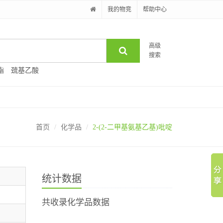
我的物竞
帮助中心
高级
搜索
酯
巯基乙酸
首页
化学品
2-(2-二甲基氨基乙基)吡啶
统计数据
共收录化学品数据