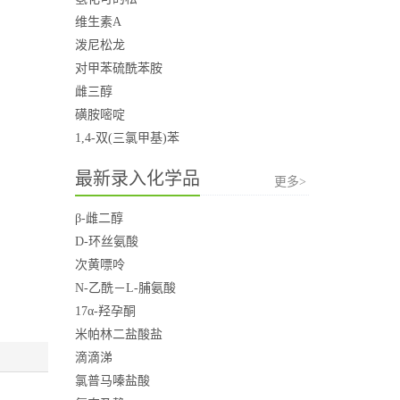
维生素A
泼尼松龙
对甲苯硫酰苯胺
雌三醇
磺胺嘧啶
1,4-双(三氯甲基)苯
最新录入化学品
更多>
β-雌二醇
D-环丝氨酸
次黄嘌呤
N-乙酰－L-脯氨酸
17α-羟孕酮
米帕林二盐酸盐
滴滴涕
氯普马嗪盐酸